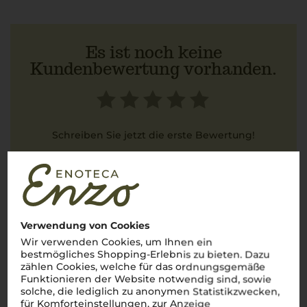
Es ist noch keine
Kundenbewertung vorhanden.
Schreiben Sie jetzt die erste Bewertung!
JETZT BEWERTEN
Verwendung von Cookies
Wir verwenden Cookies, um Ihnen ein
Steckbrief
bestmögliches Shopping-Erlebnis zu bieten. Dazu
zählen Cookies, welche für das ordnungsgemäße
Funktionieren der Website notwendig sind, sowie
solche, die lediglich zu anonymen Statistikzwecken,
Artikelnummer
Lagerpotential
für Komforteinstellungen, zur Anzeige