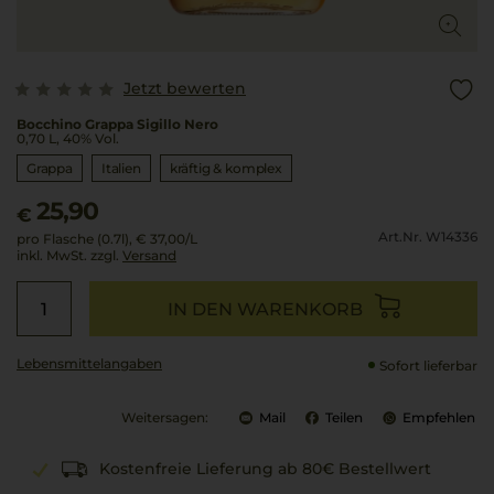
Jetzt bewerten
Bocchino Grappa Sigillo Nero
0,70 L, 40% Vol.
Grappa
Italien
kräftig & komplex
25,90
€
Art.Nr. W14336
pro Flasche (0.7l),
€ 37,00
/L
inkl. MwSt. zzgl.
Versand
IN DEN WARENKORB
Lebensmittel­angaben
Sofort lieferbar
Weitersagen:
Mail
Teilen
Empfehlen
Kostenfreie Lieferung ab 80€ Bestellwert