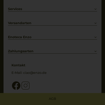
Rotwein
Weißwein
Services
Prosecco
Lieferkonditionen
Primitivo
Kontakt
Versandarten
Bestellung widerrufen
Enoteca Enzo
Über uns
Bewertungs-Richtlinien
Zahlungsarten
* Preisangaben inkl. gesetzl. MwSt. und zzgl. Service- & Versandkosten
Kontakt
E-Mail:
ciao@enzo.de
AGB