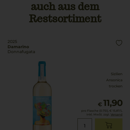
auch aus dem
Restsortiment
2025
Damarino
Donnafugata
Sizilien
Ansonica
trocken
11,90
€
pro Flasche (0.75l),
€ 15,87
/L
inkl. MwSt. zzgl.
Versand