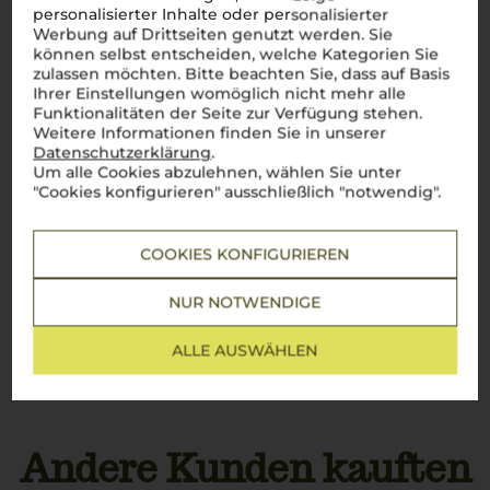
W14336
2027
personalisierter Inhalte oder personalisierter
Werbung auf Drittseiten genutzt werden. Sie
Bezeichnung
Verschluss
können selbst entscheiden, welche Kategorien Sie
Grappa
Kunststoffkorken
zulassen möchten. Bitte beachten Sie, dass auf Basis
Ihrer Einstellungen womöglich nicht mehr alle
Funktionalitäten der Seite zur Verfügung stehen.
Weinart
Hersteller / Importeur
Weitere Informationen finden Sie in unserer
Spirituosen
Bocchino C. & C. SpA -
Datenschutzerklärung
.
Via Giovanni Battista
Um alle Cookies abzulehnen, wählen Sie unter
g.U./ g.g.A
Giuliani, 87 - 14053
"Cookies konfigurieren" ausschließlich "notwendig".
Piemont
Canelli (AT) - Italien
Rebsorten
COOKIES KONFIGURIEREN
Land
Barbera
Italien
Dolcetto
NUR NOTWENDIGE
Nebbiolo
Füllmenge
ALLE AUSWÄHLEN
0,7 L
Mehr lesen
Alkoholgehalt
40 % Vol.
Andere Kunden kauften