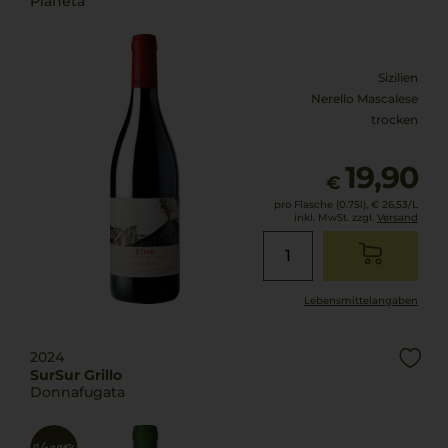
Planeta
Sizilien
Nerello Mascalese
trocken
19,90
€
pro Flasche (0.75l),
€ 26,53
/L
inkl. MwSt. zzgl.
Versand
Lebensmittel­angaben
2024
SurSur Grillo
Donnafugata