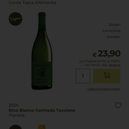
Conte Tasca d'Almerita
Sizilien
Carricante
trocken
23,90
€
pro Flasche (0.75l),
€ 31,87
/L
inkl. MwSt. zzgl.
Versand
Lebensmittel­angaben
2024
Etna Bianco Contrada Taccione
Planeta