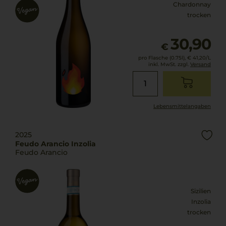
Chardonnay
trocken
30,90
€
pro Flasche (0.75l),
€ 41,20
/L
inkl. MwSt. zzgl.
Versand
Lebensmittel­angaben
2025
Feudo Arancio Inzolia
Feudo Arancio
Sizilien
Inzolia
trocken