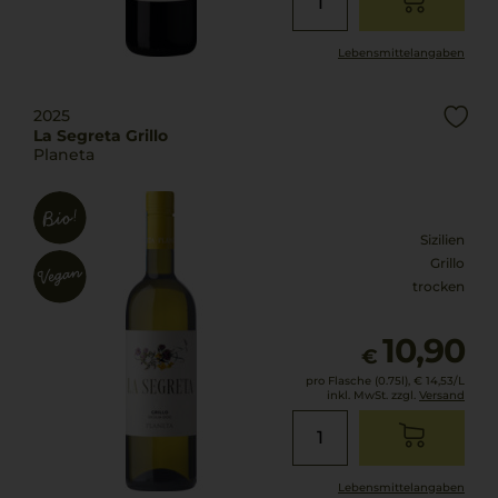
Lebensmittel­angaben
2025
La Segreta Grillo
Planeta
Sizilien
Grillo
trocken
10,90
€
pro Flasche (0.75l),
€ 14,53
/L
inkl. MwSt. zzgl.
Versand
Lebensmittel­angaben