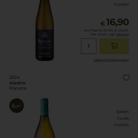
trocken
16,90
€
pro Flasche (0.75l),
€ 22,53
/L
inkl. MwSt. zzgl.
Versand
Lebensmittel­angaben
2024
Alastro
Planeta
Sizilien
Cuvée
trocken