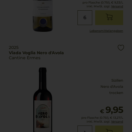
pro Flasche (0.75l),
€ 9,33
/L
inkl. MwSt. zzgl.
Versand
Lebensmittel­angaben
2025
Viada Voglia Nero d'Avola
Cantine Ermes
Sizilien
Nero d'Avola
trocken
9,95
€
pro Flasche (0.75l),
€ 13,27
/L
inkl. MwSt. zzgl.
Versand