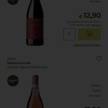
trocken
12,90
€
pro Flasche (0.75l),
€ 17,20
/L
inkl. MwSt. zzgl.
Versand
Lebensmittel­angaben
2024
Madamarosè
Conte Tasca d'Almerita
Sizilien
Syrah
trocken