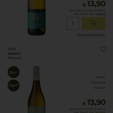
13,90
€
pro Flasche (0.75l),
€ 18,53
/L
inkl. MwSt. zzgl.
Versand
Lebensmittel­angaben
2025
Alastro
Planeta
Sizilien
Grecanico
trocken
13,90
€
pro Flasche (0.75l),
€ 18,53
/L
inkl. MwSt. zzgl.
Versand