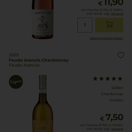
11,90
€
pro Flasche (0.75l),
€ 15,87
/L
inkl. MwSt. zzgl.
Versand
Lebensmittel­angaben
2025
Feudo Arancio Chardonnay
Feudo Arancio
Sizilien
Chardonnay
trocken
7,50
€
pro Flasche (0.75l),
€ 10,00
/L
inkl. MwSt. zzgl.
Versand