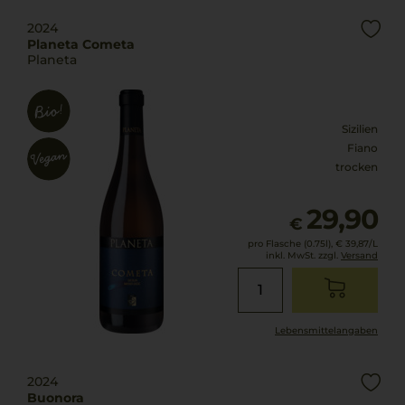
2024
Planeta Cometa
Planeta
Sizilien
Fiano
trocken
29,90
€
pro Flasche (0.75l),
€ 39,87
/L
inkl. MwSt. zzgl.
Versand
Lebensmittel­angaben
2024
Buonora