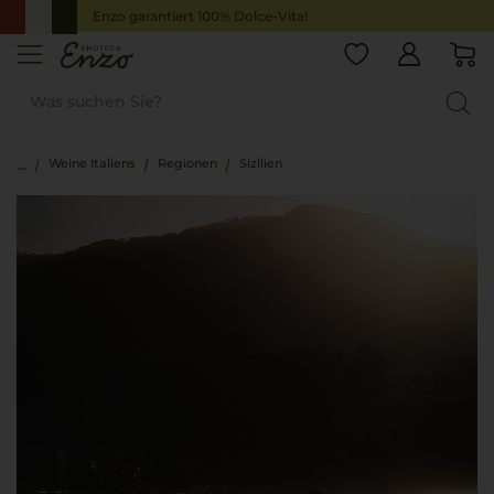
Enzo garantiert 100% Dolce-Vita!
Weine Italiens
Regionen
Sizilien