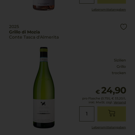
Lebensmittel­angaben
2025
Grillo di Mozia
Conte Tasca d'Almerita
Sizilien
Grillo
trocken
24,90
€
pro Flasche (0.75l),
€ 33,20
/L
inkl. MwSt. zzgl.
Versand
Lebensmittel­angaben