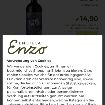
Nero d'Avola
halbtrocken
14,90
€
pro Flasche (0.75l),
€ 19,87
/L
inkl. MwSt. zzgl.
Versand
Lebensmittel­angaben
2025
Verwendung von Cookies
La Segreta bianco
Wir verwenden Cookies, um Ihnen ein
Planeta
bestmögliches Shopping-Erlebnis zu bieten. Dazu
zählen Cookies, welche für das ordnungsgemäße
Funktionieren der Website notwendig sind, sowie
solche, die lediglich zu anonymen Statistikzwecken,
Sizilien
für Komforteinstellungen, zur Anzeige
personalisierter Inhalte oder personalisierter
Cuvée
Werbung auf Drittseiten genutzt werden. Sie
trocken
können selbst entscheiden, welche Kategorien Sie
zulassen möchten. Bitte beachten Sie, dass auf Basis