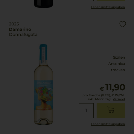
Lebensmittel­angaben
2025
Damarino
Donnafugata
Sizilien
Ansonica
trocken
11,90
€
pro Flasche (0.75l),
€ 15,87
/L
inkl. MwSt. zzgl.
Versand
Lebensmittel­angaben