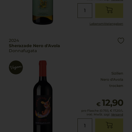
Lebensmittel­angaben
2024
Sherazade Nero d'Avola
Donnafugata
Sizilien
Nero d'Avola
trocken
12,90
€
pro Flasche (0.75l),
€ 17,20
/L
inkl. MwSt. zzgl.
Versand