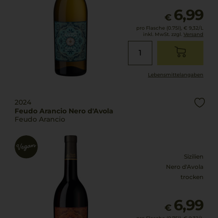
6,99
€
pro Flasche (0.75l),
€ 9,32
/L
inkl. MwSt. zzgl.
Versand
Lebensmittel­angaben
2024
Feudo Arancio Nero d'Avola
Feudo Arancio
Sizilien
Nero d'Avola
trocken
6,99
€