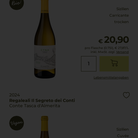
Sizilien
Carricante
trocken
20,90
€
pro Flasche (0.75l),
€ 27,87
/L
inkl. MwSt. zzgl.
Versand
Lebensmittel­angaben
2024
Regaleali Il Segreto dei Conti
Conte Tasca d'Almerita
Sizilien
Cuvée