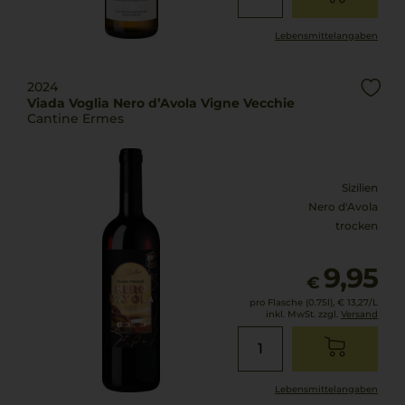
Lebensmittel­angaben
2024
Viada Voglia Nero d’Avola Vigne Vecchie
Cantine Ermes
Sizilien
Nero d'Avola
trocken
9,95
€
pro Flasche (0.75l),
€ 13,27
/L
inkl. MwSt. zzgl.
Versand
Lebensmittel­angaben