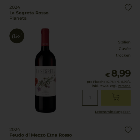
2024
La Segreta Rosso
Planeta
Sizilien
Cuvée
trocken
8,99
€
pro Flasche (0.75l),
€ 11,99
/L
inkl. MwSt. zzgl.
Versand
Lebensmittel­angaben
2024
Feudo di Mezzo Etna Rosso