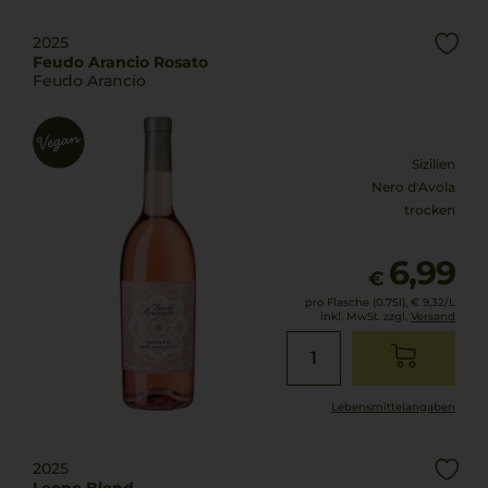
2025
Feudo Arancio Rosato
Feudo Arancio
Sizilien
Nero d'Avola
trocken
6,99
€
pro Flasche (0.75l),
€ 9,32
/L
inkl. MwSt. zzgl.
Versand
Lebensmittel­angaben
2025
Leone Blend