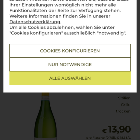
8,99
Ihrer Einstellungen womöglich nicht mehr alle
€
Funktionalitäten der Seite zur Verfügung stehen.
pro Flasche (0.75l),
€ 11,99
/L
Weitere Informationen finden Sie in unserer
inkl. MwSt. zzgl.
Versand
Datenschutzerklärung
.
Um alle Cookies abzulehnen, wählen Sie unter
"Cookies konfigurieren" ausschließlich "notwendig".
Lebensmittel­angaben
COOKIES KONFIGURIEREN
2025
NUR NOTWENDIGE
Cavallo delle Fate Grillo
Conte Tasca d'Almerita
ALLE AUSWÄHLEN
Sizilien
Grillo
trocken
13,90
€
pro Flasche (0.75l),
€ 18,53
/L