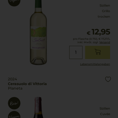
Sizilien
Grillo
trocken
12,95
€
pro Flasche (0.75l),
€ 17,27
/L
inkl. MwSt. zzgl.
Versand
Lebensmittel­angaben
2024
Cerasuolo di Vittoria
Planeta
Sizilien
Cuvée