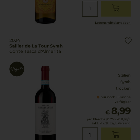
Lebensmittel­angaben
2024
Sallier de La Tour Syrah
Conte Tasca d'Almerita
Sizilien
Syrah
trocken
nur noch 1 Flasche
verfügbar
8,99
€
pro Flasche (0.75l),
€ 11,99
/L
inkl. MwSt. zzgl.
Versand