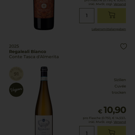
pro Flasche (0.75l),
€ 9,32
/L
inkl. MwSt. zzgl.
Versand
Lebensmittel­angaben
2025
Regaleali Bianco
Conte Tasca d'Almerita
Sizilien
Cuvée
trocken
10,90
€
pro Flasche (0.75l),
€ 14,53
/L
inkl. MwSt. zzgl.
Versand