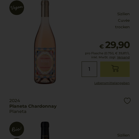
Sizilien
Cuvée
trocken
29,90
€
pro Flasche (0.75l),
€ 39,87
/L
inkl. MwSt. zzgl.
Versand
Lebensmittel­angaben
2024
Planeta Chardonnay
Planeta
Sizilien