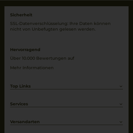
Sicherheit
SSL-Daten­verschlüs­selung: Ihre Daten können
nicht von Unbe­fugten gelesen werden.
Hervorragend
Über 10.000 Bewertungen auf
Mehr Informationen
Top Links
Rotwein
Weißwein
Services
Prosecco
Lieferkonditionen
Primitivo
Kontakt
Versandarten
Bestellung widerrufen