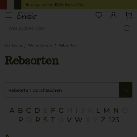
Enzo garantiert 100% Dolce-Vita!
Startseite
Weine Italiens
Rebsorten
Rebsorten
A
B
C
D
E
F
G
H
I
J
K
L
M
N
O
P
Q
R
S
T
U
V
W
X
Y
Z
123