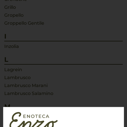
Grillo
Gropello
Groppello Gentile
I
Inzolia
L
Lagrein
Lambrusco
Lambrusco Marani
Lambrusco Salamino
M
Malvasía
Malvasia bianca di Candia