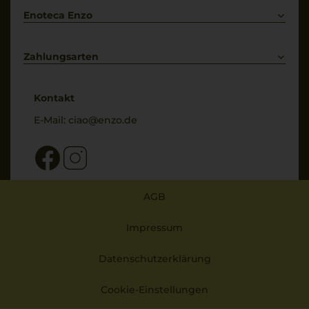
Enoteca Enzo
Über uns
Bewertungs-Richtlinien
Zahlungsarten
* Preisangaben inkl. gesetzl. MwSt. und zzgl. Service- & Versandkosten
Kontakt
E-Mail:
ciao@enzo.de
AGB
Impressum
Datenschutzerklärung
Cookie-Einstellungen