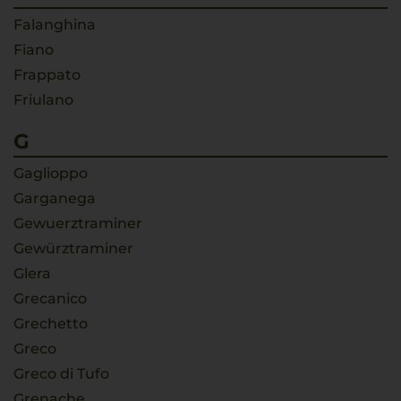
Falanghina
Fiano
Frappato
Friulano
G
Gaglioppo
Garganega
Gewuerztraminer
Gewürztraminer
Glera
Grecanico
Grechetto
Greco
Greco di Tufo
Grenache