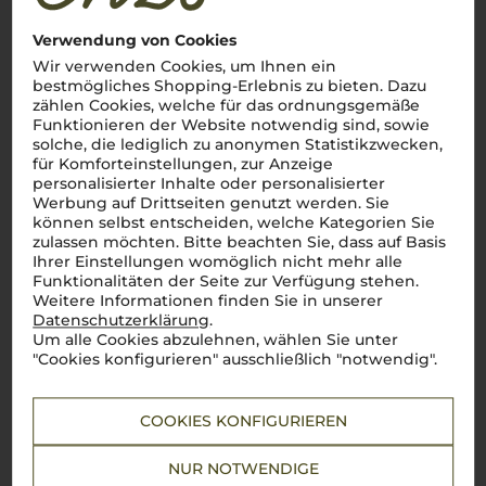
Marzemino
Verwendung von Cookies
Merlot
Wir verwenden Cookies, um Ihnen ein
Monica
bestmögliches Shopping-Erlebnis zu bieten. Dazu
zählen Cookies, welche für das ordnungsgemäße
Montepulciano
Funktionieren der Website notwendig sind, sowie
Moscato
solche, die lediglich zu anonymen Statistikzwecken,
für Komforteinstellungen, zur Anzeige
Moscato d`Asti
personalisierter Inhalte oder personalisierter
Moscato Giallo
Werbung auf Drittseiten genutzt werden. Sie
können selbst entscheiden, welche Kategorien Sie
zulassen möchten. Bitte beachten Sie, dass auf Basis
N
Ihrer Einstellungen womöglich nicht mehr alle
Funktionalitäten der Seite zur Verfügung stehen.
Nebbiolo
Weitere Informationen finden Sie in unserer
Datenschutzerklärung
.
Negroamaro
Um alle Cookies abzulehnen, wählen Sie unter
Nerello Mascalese
"Cookies konfigurieren" ausschließlich "notwendig".
Nero d'Avola
Nero di Troia
COOKIES KONFIGURIEREN
P
NUR NOTWENDIGE