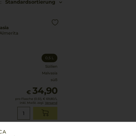
:
Standardsortierung
asia
Almerita
0,5 L
Sizilien
Malvasía
süß
34,90
€
pro Flasche (0.5l),
€ 69,80
/L
inkl. MwSt. zzgl.
Versand
Lebensmittel­angaben