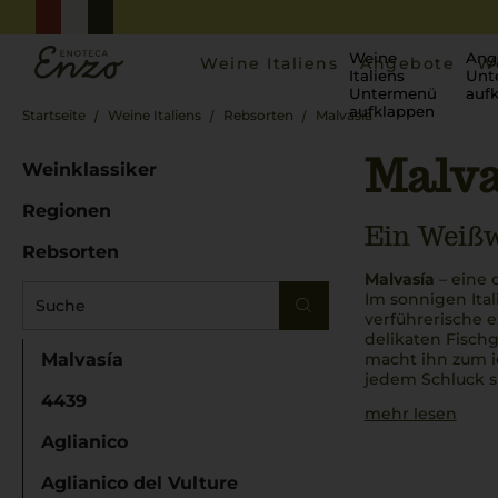
Weine
Ang
Weine Italiens
Angebote
W
Italiens
Unt
Untermenü
auf
aufklappen
Startseite
Weine Italiens
Rebsorten
Malvasía
Malva
Weinklassiker
Regionen
Ein Weißw
Rebsorten
Malvasía
– eine 
Im sonnigen Ital
verführerische e
delikaten Fisch
Malvasía
macht ihn zum i
jedem Schluck s
4439
mehr lesen
Aglianico
Aglianico del Vulture