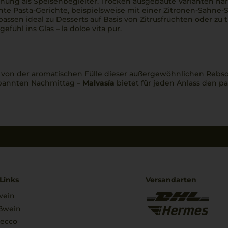
Eignung als Speisenbegleiter. Trocken ausgebaute Varianten 
chte Pasta-Gerichte, beispielsweise mit einer Zitronen-Sahne
 passen ideal zu Desserts auf Basis von Zitrusfrüchten oder zu 
gefühl ins Glas –
la dolce vita
pur.
h von der aromatischen Fülle dieser außergewöhnlichen Rebs
spannten Nachmittag –
Malvasía
bietet für jeden Anlass den p
Links
Versandarten
wein
ßwein
secco