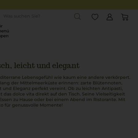
st
r
menü
ppen
ch, leicht und elegant
mediterrane Lebensgefühl wie kaum eine andere verkörpert.
lang der Mittelmeerküste erinnern: zarte Blütennoten,
 und Eleganz perfekt vereint. Ob zu leichten Antipasti,
gt das
dolce vita
direkt auf den Tisch. Seine Vielseitigkeit
 Essen zu Hause oder bei einem Abend im
Ristorante
. Mit
to
für genussvolle Momente!