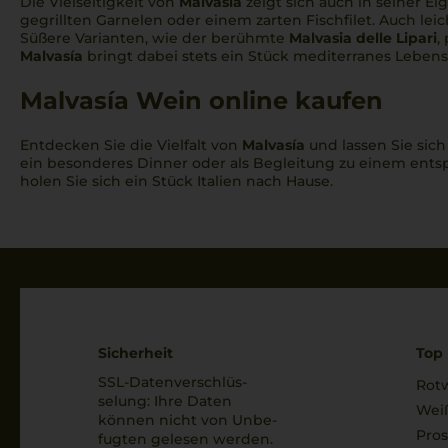
Die Vielseitigkeit von
Malvasía
zeigt sich auch in seiner 
Frappato
gegrillten Garnelen oder einem zarten Fischfilet. Auch lei
Süßere Varianten, wie der berühmte
Malvasia delle Lipari
,
Friulano
Malvasía
bringt dabei stets ein Stück mediterranes Lebens
Gaglioppo
Malvasía Wein online kaufen
Garganega
Entdecken Sie die Vielfalt von
Malvasía
und lassen Sie sic
Gewuerztraminer
ein besonderes Dinner oder als Begleitung zu einem ent
holen Sie sich ein Stück Italien nach Hause.
Gewürztraminer
Glera
Grecanico
Grechetto
Greco
Sicherheit
Top 
SSL-Daten­verschlüs­
Greco di Tufo
Rot
selung: Ihre Daten
Wei
können nicht von Unbe­
Grenache
Pro
fugten gelesen werden.