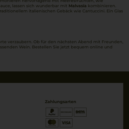
harmonieren hervorragend mit Meeresfrüchten, wie
-Sauce, lassen sich wunderbar mit
Malvasía
kombinieren.
traditionellem italienischen Gebäck wie Cantuccini. Ein Glas
orte verzaubern. Ob für den nächsten Abend mit Freunden,
assenden Wein. Bestellen Sie jetzt bequem online und
Zahlungsarten