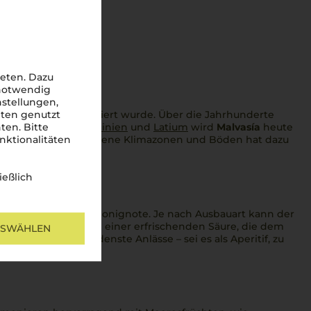
eten. Dazu
 notwendig
nstellungen,
der Peloponnes kultiviert wurde. Über die Jahrhunderte
iten genutzt
Regionen
Sizilien
,
Sardinien
und
Latium
wird
Malvasía
heute
ten. Bitte
alvasía
an verschiedene Klimazonen und Böden hat dazu
nktionalitäten
.
ießlich
osen und eine feine Honignote. Je nach Ausbauart kann der
remig, begleitet von einer erfrischenden Säure, die dem
USWÄHLEN
leiter für verschiedenste Anlässe – sei es als Aperitif, zu