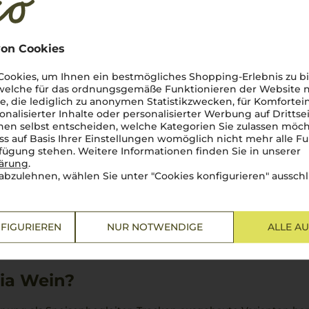
on Cookies
ookies, um Ihnen ein bestmögliches Shopping-Erlebnis zu bi
 welche für das ordnungsgemäße Funktionieren der Website
he, die lediglich zu anonymen Statistikzwecken, für Komfortei
n das antike Griechenland zurückreicht, wo sie vor allem auf 
onalisierter Inhalte oder personalisierter Werbung auf Drittse
 schließlich in Italien eine zweite Heimat. Besonders in den 
en selbst entscheiden, welche Kategorien Sie zulassen möch
ieser Rebsorte entwickelt hat. Die Anpassungsfähigkeit von
M
ss auf Basis Ihrer Einstellungen womöglich nicht mehr alle Fu
d – von trocken über halbtrocken bis hin zu süß und likörartig
rfügung stehen. Weitere Informationen finden Sie in unserer
lärung
.
abzulehnen, wählen Sie unter "Cookies konfigurieren" ausschl
 Typische Aromen umfassen weiße Blüten, reife Birnen, Aprik
 Im Geschmack präsentiert sich
Malvasía
oft vollmundig und c
FIGURIEREN
NUR NOTWENDIGE
ALLE A
re Kombination macht
Malvasía Weine
zu einem vielseitigen Beg
es Menüs.
ia Wein?