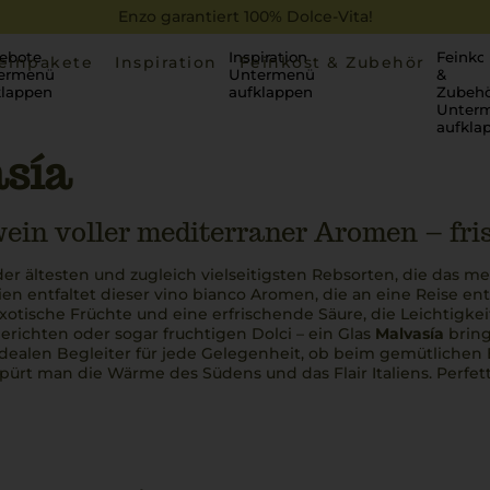
Enzo garantiert 100% Dolce-Vita!
ebote
Inspiration
Feinko
einpakete
Inspiration
Feinkost & Zubehör
ermenü
Untermenü
&
klappen
aufklappen
Zubehö
Unter
aufkla
sía
ein voller mediterraner Aromen – fris
der ältesten und zugleich vielseitigsten Rebsorten, die das 
ien entfaltet dieser
vino bianco
Aromen, die an eine Reise ent
xotische Früchte und eine erfrischende Säure, die Leichtigkeit
gerichten oder sogar fruchtigen
Dolci
– ein Glas
Malvasía
brin
dealen Begleiter für jede Gelegenheit, ob beim gemütlichen
pürt man die Wärme des Südens und das Flair Italiens.
Perfet