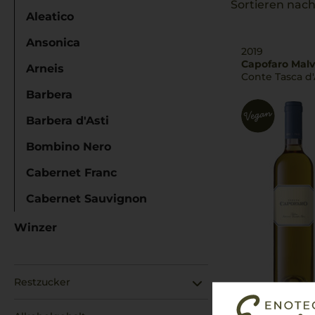
Sortieren nach
Aleatico
Ansonica
2019
Capofaro Malv
Arneis
Conte Tasca d'
Barbera
Barbera d'Asti
Bombino Nero
Cabernet Franc
Cabernet Sauvignon
Cannonau
Winzer
Carignano
Carricante
Restzucker
Cataratto