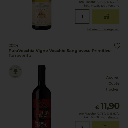
pro Flasche (0.75l),
€ 17,20
/L
inkl. MwSt. zzgl.
Versand
Lebensmittel­angaben
2024
PuraVecchia Vigne Vecchie Sangiovese Primitivo
Torrevento
Apulien
Cuvée
trocken
11,90
€
pro Flasche (0.75l),
€ 15,87
/L
inkl. MwSt. zzgl.
Versand