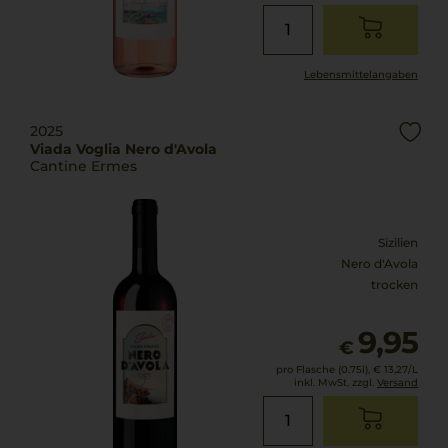
Lebensmittel­angaben
2025
Viada Voglia Nero d'Avola
Cantine Ermes
Sizilien
Nero d'Avola
trocken
9,95
€
pro Flasche (0.75l),
€ 13,27
/L
inkl. MwSt. zzgl.
Versand