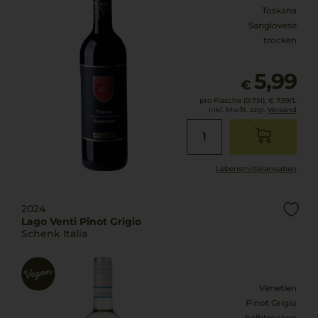
Toskana
Sangiovese
trocken
5,99
€
pro Flasche (0.75l),
€ 7,99
/L
inkl. MwSt. zzgl.
Versand
Lebensmittel­angaben
2024
Lago Venti Pinot Grigio
Schenk Italia
Venetien
Pinot Grigio
halbtrocken