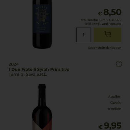
8,50
€
pro Flasche (0.75l),
€ 11,33
/L
inkl. MwSt. zzgl.
Versand
Lebensmittel­angaben
2024
I Due Fratelli Syrah Primitivo
Terre di Sava S.R.L.
Apulien
Cuvée
trocken
9,95
€