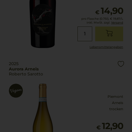
14,90
€
pro Flasche (0.75l),
€ 19,87
/L
inkl. MwSt. zzgl.
Versand
Lebensmittel­angaben
2025
Aurora Arneis
Roberto Sarotto
Piemont
Arneis
trocken
12,90
€