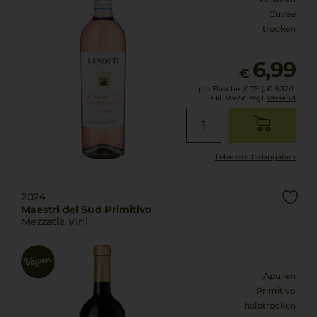
Cuvée
trocken
6,99
€
pro Flasche (0.75l),
€ 9,32
/L
inkl. MwSt. zzgl.
Versand
Lebensmittel­angaben
2024
Maestri del Sud Primitivo
Mezzatia Vini
Apulien
Primitivo
halbtrocken