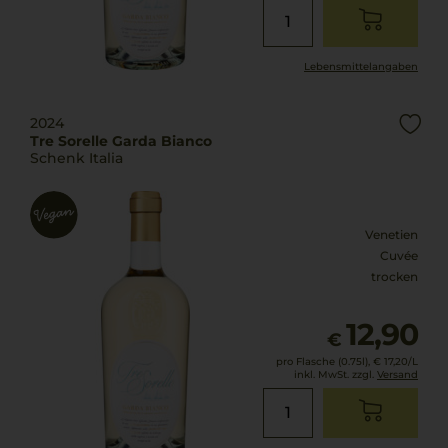
Lebensmittel­angaben
2024
Tre Sorelle Garda Bianco
Schenk Italia
Venetien
Cuvée
trocken
12,90
€
pro Flasche (0.75l),
€ 17,20
/L
inkl. MwSt. zzgl.
Versand