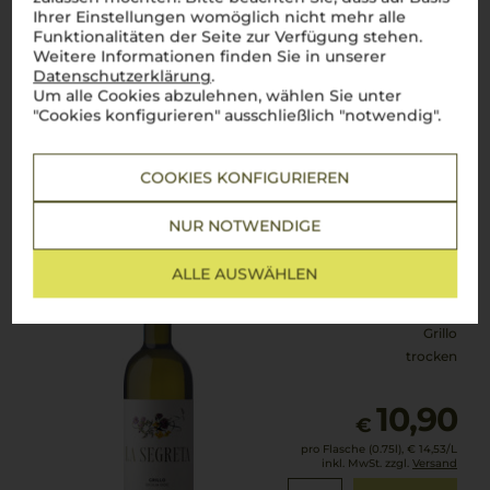
Ihrer Einstellungen womöglich nicht mehr alle
pro Flasche (0.75l),
€ 17,20
/L
Funktionalitäten der Seite zur Verfügung stehen.
inkl. MwSt. zzgl.
Versand
Weitere Informationen finden Sie in unserer
Datenschutzerklärung
.
Um alle Cookies abzulehnen, wählen Sie unter
"Cookies konfigurieren" ausschließlich "notwendig".
Lebensmittel­angaben
COOKIES KONFIGURIEREN
2024
La Segreta Grillo
Planeta
NUR NOTWENDIGE
ALLE AUSWÄHLEN
Sizilien
Grillo
trocken
10,90
€
pro Flasche (0.75l),
€ 14,53
/L
inkl. MwSt. zzgl.
Versand