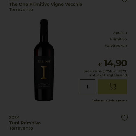
The One Primitivo Vigne Vecchie
Torrevento
Apulien
Primitivo
halbtrocken
14,90
€
pro Flasche (0.75l),
€ 19,87
/L
inkl. MwSt. zzgl.
Versand
Lebensmittel­angaben
2024
Turé Primitivo
Torrevento