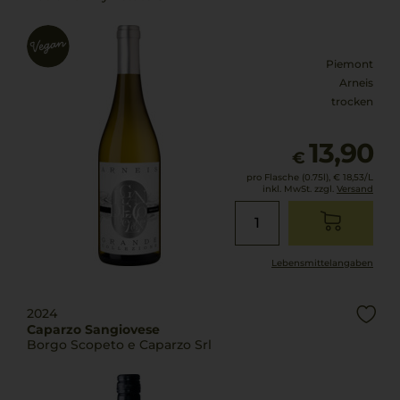
Piemont
Arneis
trocken
13,90
€
pro Flasche (0.75l),
€ 18,53
/L
inkl. MwSt. zzgl.
Versand
Lebensmittel­angaben
2024
Caparzo Sangiovese
Borgo Scopeto e Caparzo Srl