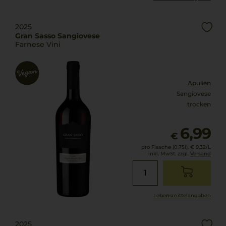
2025
Gran Sasso Sangiovese
Farnese Vini
Apulien
Sangiovese
trocken
6,99
€
pro Flasche (0.75l),
€ 9,32
/L
inkl. MwSt. zzgl.
Versand
Lebensmittel­angaben
2025