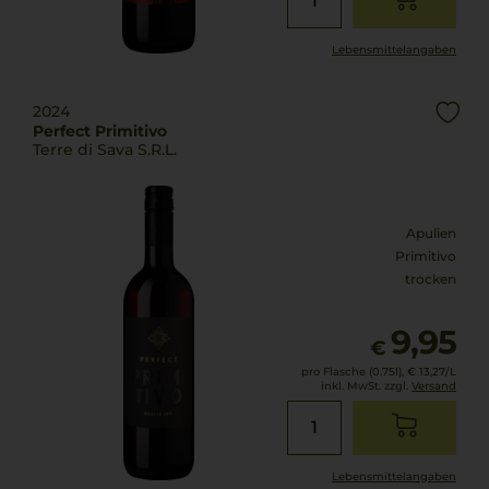
Lebensmittel­angaben
2024
Perfect Primitivo
Terre di Sava S.R.L.
Apulien
Primitivo
trocken
9,95
€
pro Flasche (0.75l),
€ 13,27
/L
inkl. MwSt. zzgl.
Versand
Lebensmittel­angaben