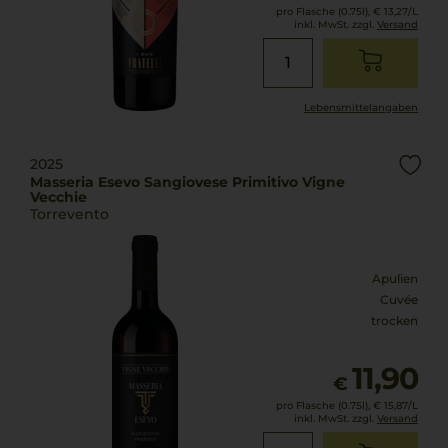
pro Flasche (0.75l),
€ 13,27
/L
inkl. MwSt. zzgl.
Versand
Lebensmittel­angaben
2025
Masseria Esevo Sangiovese Primitivo Vigne
Vecchie
Torrevento
Apulien
Cuvée
trocken
11,90
€
pro Flasche (0.75l),
€ 15,87
/L
inkl. MwSt. zzgl.
Versand