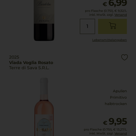
6,99
€
pro Flasche (0.75l),
€ 9,32
/L
inkl. MwSt. zzgl.
Versand
Lebensmittel­angaben
2025
Viada Voglia Rosato
Terre di Sava S.R.L.
Apulien
Primitivo
halbtrocken
9,95
€
pro Flasche (0.75l),
€ 13,27
/L
inkl. MwSt. zzgl.
Versand