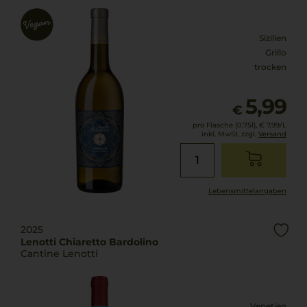
Sizilien
Grillo
trocken
5,99
€
pro Flasche (0.75l),
€ 7,99
/L
inkl. MwSt. zzgl.
Versand
Lebensmittel­angaben
2025
Lenotti Chiaretto Bardolino
Cantine Lenotti
Venetien