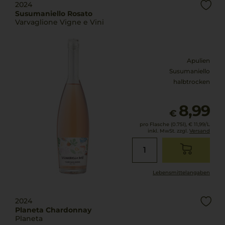
2024
Susumaniello Rosato
Varvaglione Vigne e Vini
Apulien
Susumaniello
halbtrocken
8,99
€
pro Flasche (0.75l),
€ 11,99
/L
inkl. MwSt. zzgl.
Versand
Lebensmittel­angaben
2024
Planeta Chardonnay
Planeta