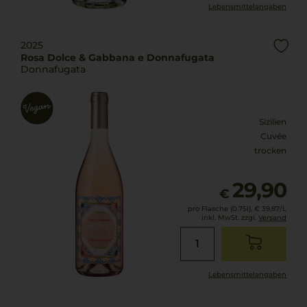
Lebensmittel­angaben
2025
Rosa Dolce & Gabbana e Donnafugata
Donnafugata
Sizilien
Cuvée
trocken
29,90
€
pro Flasche (0.75l),
€ 39,87
/L
inkl. MwSt. zzgl.
Versand
Lebensmittel­angaben