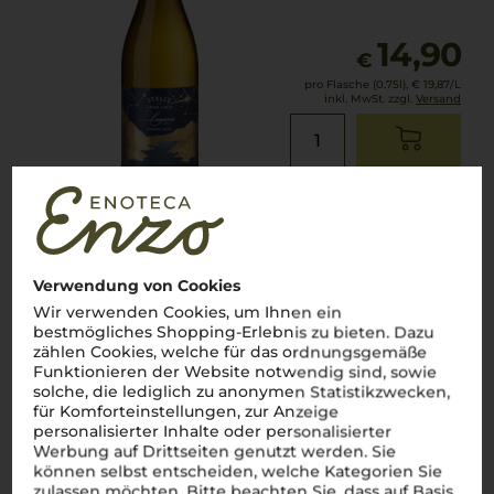
14,90
€
pro Flasche (0.75l),
€ 19,87
/L
inkl. MwSt. zzgl.
Versand
Lebensmittel­angaben
2024
Scavi & Ray Ca' Scavi Lugana
Verwendung von Cookies
Scavi & Ray
Wir verwenden Cookies, um Ihnen ein
bestmögliches Shopping-Erlebnis zu bieten. Dazu
zählen Cookies, welche für das ordnungsgemäße
Funktionieren der Website notwendig sind, sowie
Lombardei
solche, die lediglich zu anonymen Statistikzwecken,
Trebbiano di Lugana
für Komforteinstellungen, zur Anzeige
trocken
personalisierter Inhalte oder personalisierter
Werbung auf Drittseiten genutzt werden. Sie
können selbst entscheiden, welche Kategorien Sie
12,90
€
zulassen möchten. Bitte beachten Sie, dass auf Basis