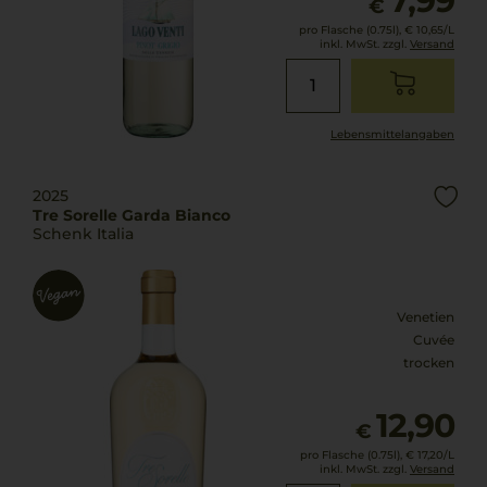
7,99
€
pro Flasche (0.75l),
€ 10,65
/L
inkl. MwSt. zzgl.
Versand
Lebensmittel­angaben
2025
Tre Sorelle Garda Bianco
Schenk Italia
Venetien
Cuvée
trocken
12,90
€
pro Flasche (0.75l),
€ 17,20
/L
inkl. MwSt. zzgl.
Versand