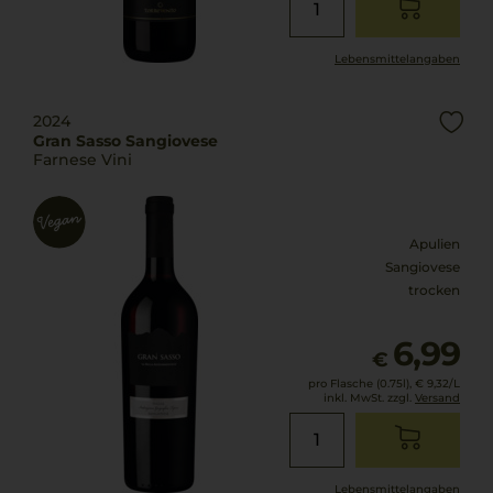
Lebensmittel­angaben
2024
Gran Sasso Sangiovese
Farnese Vini
Apulien
Sangiovese
trocken
6,99
€
pro Flasche (0.75l),
€ 9,32
/L
inkl. MwSt. zzgl.
Versand
Lebensmittel­angaben