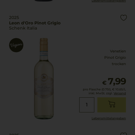
Lebensmittel­angaben
2025
Leon d'Oro Pinot Grigio
Schenk Italia
Venetien
Pinot Grigio
trocken
7,99
€
pro Flasche (0.75l),
€ 10,65
/L
inkl. MwSt. zzgl.
Versand
Lebensmittel­angaben