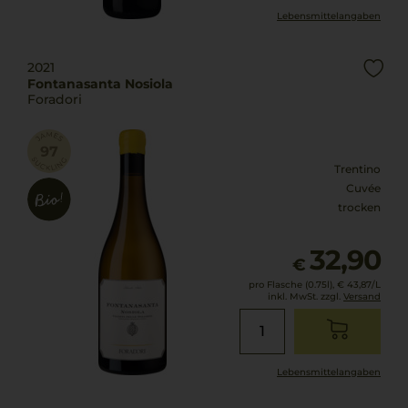
Lebensmittel­angaben
2021
Fontanasanta Nosiola
Foradori
Trentino
Cuvée
trocken
32,90
€
pro Flasche (0.75l),
€ 43,87
/L
inkl. MwSt. zzgl.
Versand
Lebensmittel­angaben