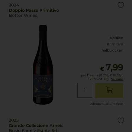
2024
Doppio Passo Primitivo
Botter Wines
Apulien
Primitivo
halbtrocken
7,99
€
pro Flasche (0.75l),
€ 10,65
/L
inkl. MwSt. zzgl.
Versand
Lebensmittel­angaben
2025
Grande Collezione Arneis
Bosio Family Estate Srl