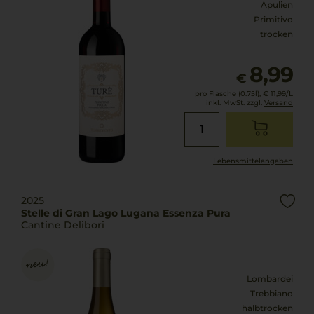
Apulien
Primitivo
trocken
8,99
€
pro Flasche (0.75l),
€ 11,99
/L
inkl. MwSt. zzgl.
Versand
Lebensmittel­angaben
2025
Stelle di Gran Lago Lugana Essenza Pura
Cantine Delibori
Lombardei
Trebbiano
halbtrocken