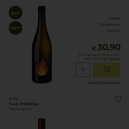
Sizilien
Chardonnay
trocken
30,90
€
pro Flasche (0.75l),
€ 41,20
/L
inkl. MwSt. zzgl.
Versand
Lebensmittel­angaben
2025
Turè Primitivo
Torrevento