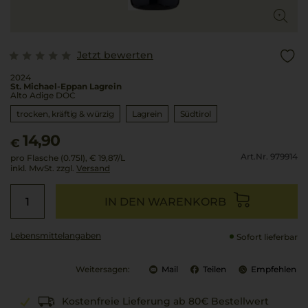
Jetzt bewerten
2024
St. Michael-Eppan Lagrein
Alto Adige DOC
trocken, kräftig & würzig
Lagrein
Südtirol
14,90
€
Art.Nr. 979914
pro Flasche (0.75l),
€ 19,87
/L
inkl. MwSt. zzgl.
Versand
IN DEN WARENKORB
Lebensmittel­angaben
Sofort lieferbar
Weitersagen:
Mail
Teilen
Empfehlen
Kostenfreie Lieferung ab 80€ Bestellwert