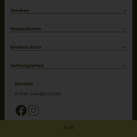
Rotwein
Weißwein
Services
Prosecco
Lieferkonditionen
Primitivo
Kontakt
Versandarten
Bestellung widerrufen
Enoteca Enzo
Über uns
Bewertungs-Richtlinien
Zahlungsarten
* Preisangaben inkl. gesetzl. MwSt. und zzgl. Service- & Versandkosten
Kontakt
E-Mail:
ciao@enzo.de
AGB