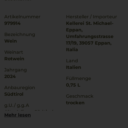
Artikelnummer
Hersteller / Importeur
979914
Kellerei St. Michael-
Eppan,
Bezeichnung
Umfahrungsstrasse
Wein
17/19, 39057 Eppan,
Italia
Weinart
Rotwein
Land
Italien
Jahrgang
2024
Füllmenge
0,75 L
Anbauregion
Südtirol
Geschmack
trocken
g.U./ g.g.A
Alto Adige - Südtirol
Ø Nährwerte pro 100g
Mehr lesen
Brennwert
Rebsorten
335 kJ / 80 kcal