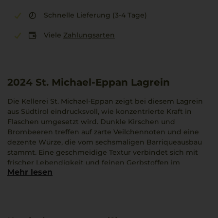
Schnelle Lieferung (3-4 Tage)
Viele
Zahlungsarten
2024
St. Michael-Eppan Lagrein
Die Kellerei St. Michael-Eppan zeigt bei diesem Lagrein
aus Südtirol eindrucksvoll, wie konzentrierte Kraft in
Flaschen umgesetzt wird. Dunkle Kirschen und
Brombeeren treffen auf zarte Veilchennoten und eine
dezente Würze, die vom sechsmaligen Barriqueausbau
stammt. Eine geschmeidige Textur verbindet sich mit
frischer Lebendigkeit und feinen Gerbstoffen im
Mehr lesen
Abgang.
Handverlesene Trauben prägen den Jahrgang 2024, der
durch alpenländische Klarheit und mediterranes
Temperament besticht. Der Alto Adige DOC-Lagrein
zeichnet sich durch einen authentischen, vielfältigen