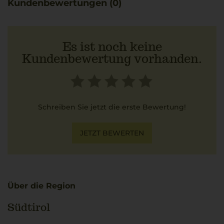
Kundenbewertungen (0)
Charakter aus.
Zu diesem Wein passt sehr gut ein würziges Ossobuco,
wobei die milde Struktur und Intensität des Weins das
Gericht ideal ergänzen.
Es ist noch keine
Kundenbewertung vorhanden.
Schreiben Sie jetzt die erste Bewertung!
JETZT BEWERTEN
Über die Region
Südtirol