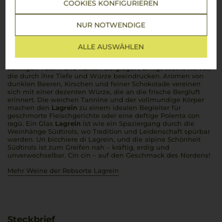
COOKIES KONFIGURIEREN
Lagrein
NUR NOTWENDIGE
Dunkle Beeren, sanfte Tannine und der Geschmack der Berge
– purer Genuss aus Südtirol
ALLE AUSWÄHLEN
Lagrein
– ein Wein, der die kraftvolle Natur Südtirols in jedem
Tropfen trägt. Diese alte Rebsorte, gewachsen in den
sonnigen Tälern und kühlen Berglagen, bringt Weine hervor,
die durch ihre Tiefe und Würze beeindrucken. Aromen von
dunklen Beeren, Kirschen und feiner Schokolade vereinen
sich mit einer dezenten Würze, die an die frische Bergluft
erinnert. Die weichen Tannine und der vollmundige Körper
machen den
Lagrein
zu einem idealen Begleiter für
geschmorte Fleischgerichte oder eine deftige
Polenta con
ragù
. Ein Glas
Lagrein
ist wie ein Spaziergang durch die
Weinhänge Südtirols, wo Tradition und Leidenschaft spürbar
werden.
Un bicchiere di Lagrein
, und die alpine Schönheit
Südtirols ist zum Greifen nah – kräftig, erdig und
unverwechselbar.
Cin cin
– auf den Geschmack des Nordens!
Mehr Weine der Rebsorte Lagrein
Steckbrief