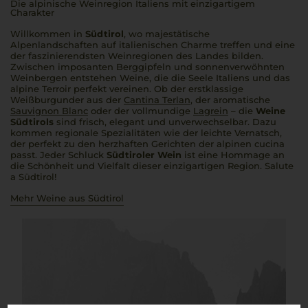
Die alpinische Weinregion Italiens mit einzigartigem
Charakter
Willkommen in
Südtirol
, wo majestätische
Alpenlandschaften auf italienischen Charme treffen und eine
der faszinierendsten Weinregionen des Landes bilden.
Zwischen imposanten Berggipfeln und sonnenverwöhnten
Weinbergen entstehen Weine, die die Seele Italiens und das
alpine Terroir perfekt vereinen. Ob der erstklassige
Weißburgunder aus der
Cantina Terlan
, der aromatische
Sauvignon Blanc
oder der vollmundige
Lagrein
– die
Weine
Südtirols
sind frisch, elegant und unverwechselbar. Dazu
kommen regionale Spezialitäten wie der leichte Vernatsch,
der perfekt zu den herzhaften Gerichten der alpinen
cucina
passt. Jeder Schluck
Südtiroler Wein
ist eine Hommage an
die Schönheit und Vielfalt dieser einzigartigen Region.
Salute
a Südtirol
!
Mehr Weine aus Südtirol