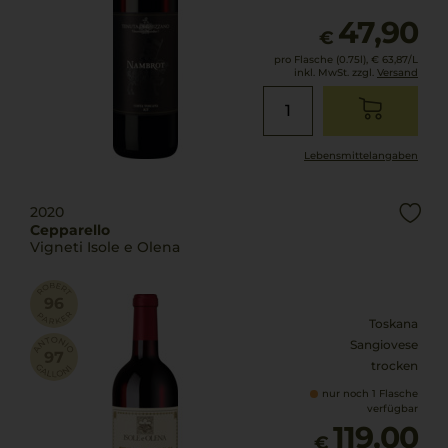
47,90
€
pro Flasche (0.75l),
€ 63,87
/L
inkl. MwSt. zzgl.
Versand
Lebensmittel­angaben
2020
Cepparello
Vigneti Isole e Olena
Toskana
Sangiovese
trocken
nur noch 1 Flasche
verfügbar
119,00
€