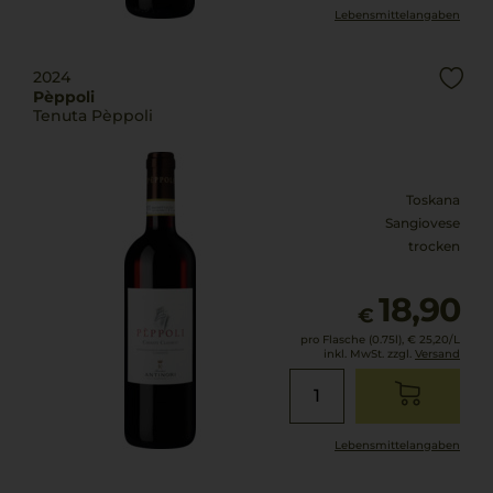
Lebensmittel­angaben
2024
Pèppoli
Tenuta Pèppoli
Toskana
Sangiovese
trocken
18,90
€
pro Flasche (0.75l),
€ 25,20
/L
inkl. MwSt. zzgl.
Versand
Lebensmittel­angaben