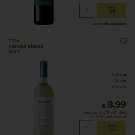
Lebensmittel­angaben
2024
Centine Bianco
Banfi
Toskana
Cuvée
trocken
8,99
€
pro Flasche (0.75l),
€ 11,99
/L
inkl. MwSt. zzgl.
Versand