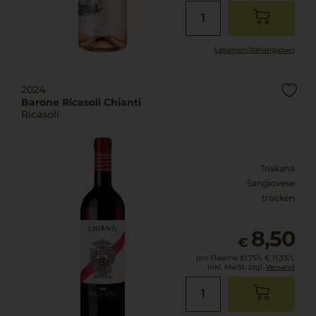
Lebensmittel­angaben
2024
Barone Ricasoli Chianti
Ricasoli
Toskana
Sangiovese
trocken
8,50
€
pro Flasche (0.75l),
€ 11,33
/L
inkl. MwSt. zzgl.
Versand