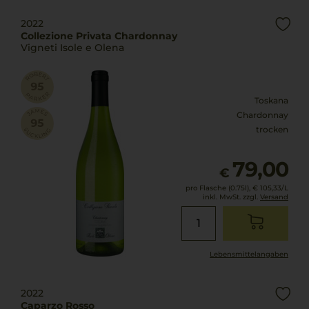
2022
Collezione Privata Chardonnay
Vigneti Isole e Olena
Toskana
Chardonnay
trocken
79,00
€
pro Flasche (0.75l),
€ 105,33
/L
inkl. MwSt. zzgl.
Versand
Lebensmittel­angaben
2022
Caparzo Rosso