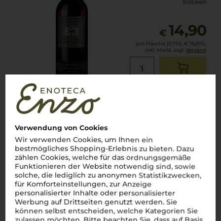
trocken
14,90
€
pro Flasche (0.75l),
€ 19,87
/L
inkl. MwSt. zzgl.
Versand
Lebensmittel­angaben
2024
Rosé di Trerose
Verwendung von Cookies
Bertani Domains
Wir verwenden Cookies, um Ihnen ein
bestmögliches Shopping-Erlebnis zu bieten. Dazu
zählen Cookies, welche für das ordnungsgemäße
Funktionieren der Website notwendig sind, sowie
Toskana
solche, die lediglich zu anonymen Statistikzwecken,
für Komforteinstellungen, zur Anzeige
Sangiovese
personalisierter Inhalte oder personalisierter
trocken
Werbung auf Drittseiten genutzt werden. Sie
können selbst entscheiden, welche Kategorien Sie
zulassen möchten. Bitte beachten Sie, dass auf Basis