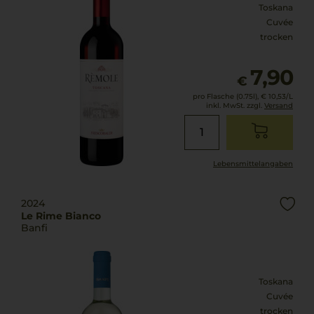
Toskana
Cuvée
trocken
7,90
€
pro Flasche (0.75l),
€ 10,53
/L
inkl. MwSt. zzgl.
Versand
Lebensmittel­angaben
2024
Le Rime Bianco
Banfi
Toskana
Cuvée
trocken