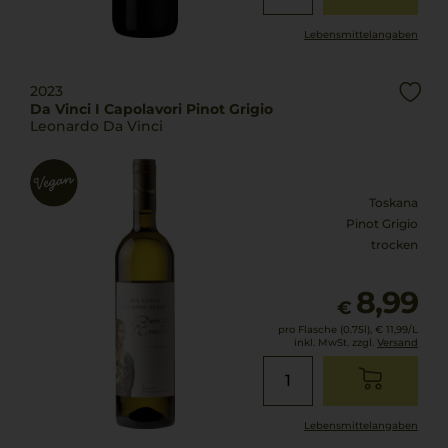
Lebensmittel­angaben
2023
Da Vinci I Capolavori Pinot Grigio
Leonardo Da Vinci
Toskana
Pinot Grigio
trocken
8,99
€
pro Flasche (0.75l),
€ 11,99
/L
inkl. MwSt. zzgl.
Versand
Lebensmittel­angaben