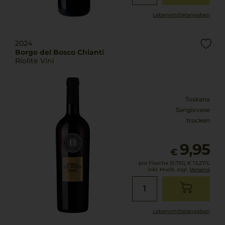
Lebensmittel­angaben
2024
Borgo del Bosco Chianti
Riolite Vini
Toskana
Sangiovese
trocken
9,95
€
pro Flasche (0.75l),
€ 13,27
/L
inkl. MwSt. zzgl.
Versand
Lebensmittel­angaben