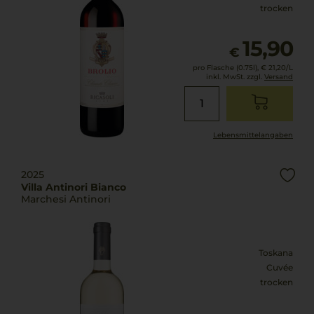
trocken
15,90
€
pro Flasche (0.75l),
€ 21,20
/L
inkl. MwSt. zzgl.
Versand
Lebensmittel­angaben
2025
Villa Antinori Bianco
Marchesi Antinori
Toskana
Cuvée
trocken