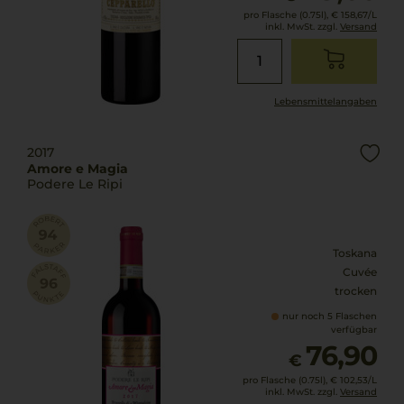
pro Flasche (0.75l),
€ 158,67
/L
inkl. MwSt. zzgl.
Versand
Lebensmittel­angaben
2017
Amore e Magia
Podere Le Ripi
Toskana
Cuvée
trocken
nur noch 5 Flaschen
verfügbar
76,90
€
pro Flasche (0.75l),
€ 102,53
/L
inkl. MwSt. zzgl.
Versand