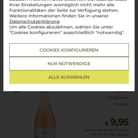
12,90
€
Ihrer Einstellungen womöglich nicht mehr alle
pro Flasche (0.75l),
€ 17,20
/L
Funktionalitäten der Seite zur Verfügung stehen.
inkl. MwSt. zzgl.
Versand
Weitere Informationen finden Sie in unserer
Datenschutzerklärung
.
Um alle Cookies abzulehnen, wählen Sie unter
"Cookies konfigurieren" ausschließlich "notwendig".
Lebensmittel­angaben
COOKIES KONFIGURIEREN
2024
Borgaio Rosato
NUR NOTWENDIGE
Viticola Toscana
ALLE AUSWÄHLEN
Toskana
Sangiovese
trocken
9,95
€
pro Flasche (0.75l),
€ 13,27
/L
inkl. MwSt. zzgl.
Versand