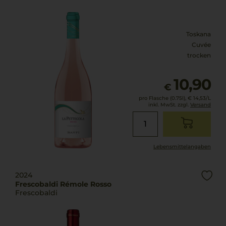
Toskana
Cuvée
trocken
10,90
€
pro Flasche (0.75l),
€ 14,53
/L
inkl. MwSt. zzgl.
Versand
Lebensmittel­angaben
2024
Frescobaldi Rémole Rosso
Frescobaldi