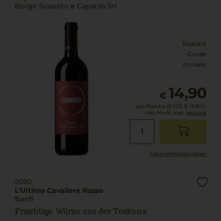
Borgo Scopeto e Caparzo Srl
Toskana
Cuvée
trocken
14,90
€
pro Flasche (0.75l),
€ 19,87
/L
inkl. MwSt. zzgl.
Versand
Lebensmittel­angaben
2020
L'Ultimo Cavaliere Rosso
Banfi
Fruchtige Würze aus der Toskana