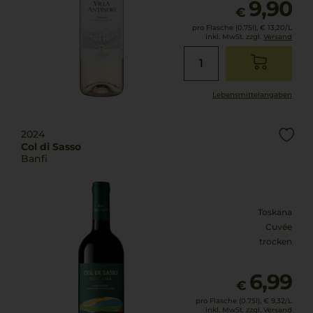
9,90
€
pro Flasche (0.75l),
€ 13,20
/L
inkl. MwSt. zzgl.
Versand
Lebensmittel­angaben
2024
Col di Sasso
Banfi
Toskana
Cuvée
trocken
6,99
€
pro Flasche (0.75l),
€ 9,32
/L
inkl. MwSt. zzgl.
Versand