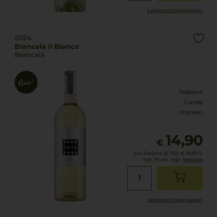
Lebensmittel­angaben
2024
Brancaia Il Bianco
Brancaia
Toskana
Cuvée
trocken
14,90
€
pro Flasche (0.75l),
€ 19,87
/L
inkl. MwSt. zzgl.
Versand
Lebensmittel­angaben