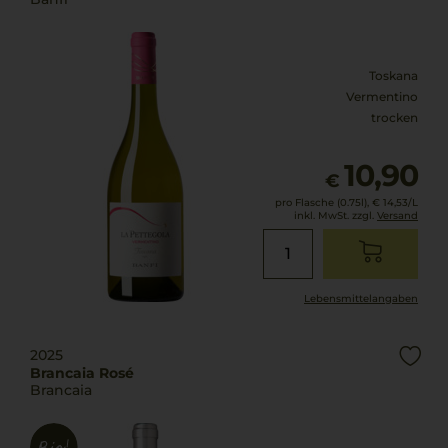
Toskana
Vermentino
trocken
10,90
€
pro Flasche (0.75l),
€ 14,53
/L
inkl. MwSt. zzgl.
Versand
Lebensmittel­angaben
2025
Brancaia Rosé
Brancaia