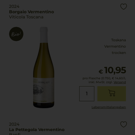
2024
Borgaio Vermentino
Viticola Toscana
Toskana
Vermentino
trocken
10,95
€
pro Flasche (0.75l),
€ 14,60
/L
inkl. MwSt. zzgl.
Versand
Lebensmittel­angaben
2024
La Pettegola Vermentino
Banfi