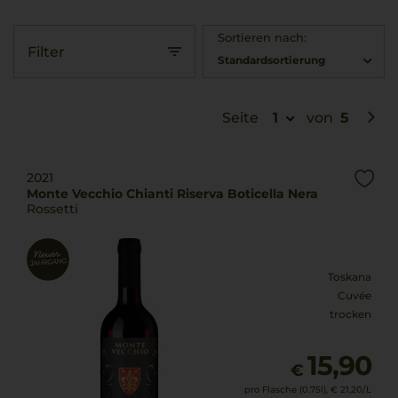
Sortieren nach:
Filter
Standardsortierung
Seite
1
von
5
2021
Monte Vecchio Chianti Riserva Boticella Nera
Rossetti
Toskana
Cuvée
trocken
15,90
€
pro Flasche (0.75l),
€ 21,20
/L