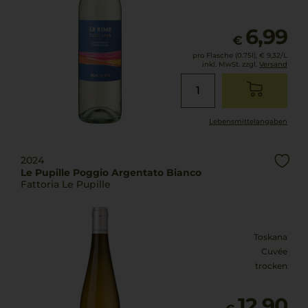
6,99
€
pro Flasche (0.75l),
€ 9,32
/L
inkl. MwSt. zzgl.
Versand
Lebensmittel­angaben
2024
Le Pupille Poggio Argentato Bianco
Fattoria Le Pupille
Toskana
Cuvée
trocken
12,90