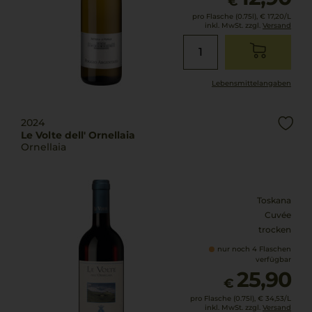
€
pro Flasche (0.75l),
€ 17,20
/L
inkl. MwSt. zzgl.
Versand
Lebensmittel­angaben
2024
Le Volte dell' Ornellaia
Ornellaia
Toskana
Cuvée
trocken
nur noch 4 Flaschen
verfügbar
25,90
€
pro Flasche (0.75l),
€ 34,53
/L
inkl. MwSt. zzgl.
Versand