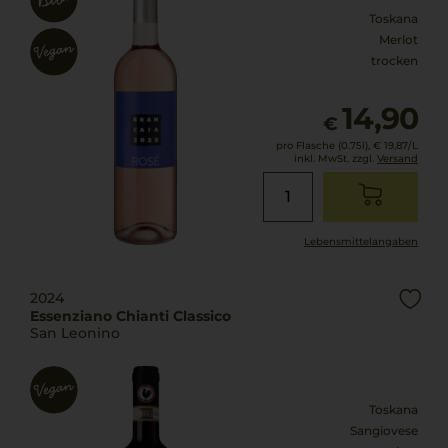
Toskana
Merlot
trocken
14,90
€
pro Flasche (0.75l),
€ 19,87
/L
inkl. MwSt. zzgl.
Versand
Lebensmittel­angaben
2024
Essenziano Chianti Classico
San Leonino
Toskana
Sangiovese