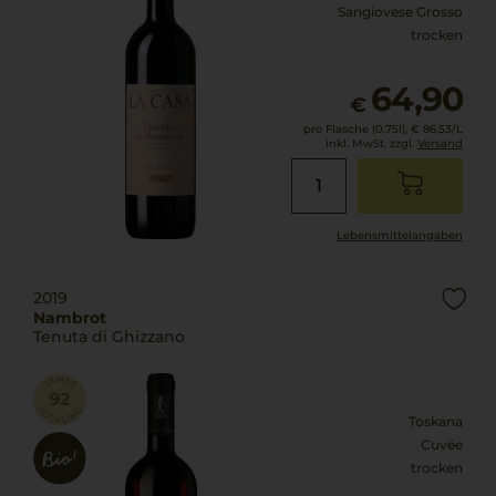
Sangiovese Grosso
trocken
64,90
€
pro Flasche (0.75l),
€ 86,53
/L
inkl. MwSt. zzgl.
Versand
Lebensmittel­angaben
2019
Nambrot
Tenuta di Ghizzano
Toskana
Cuvée
trocken