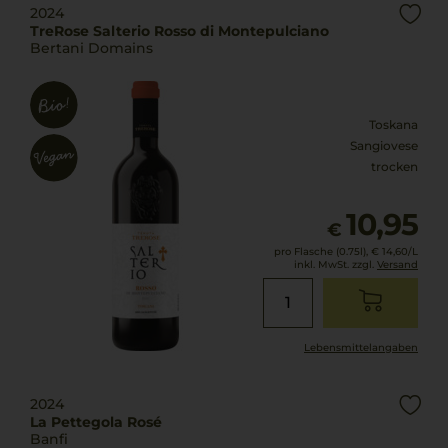
2024
TreRose Salterio Rosso di Montepulciano
Bertani Domains
Toskana
Sangiovese
trocken
10,95
€
pro Flasche (0.75l),
€ 14,60
/L
inkl. MwSt. zzgl.
Versand
Lebensmittel­angaben
2024
La Pettegola Rosé
Banfi