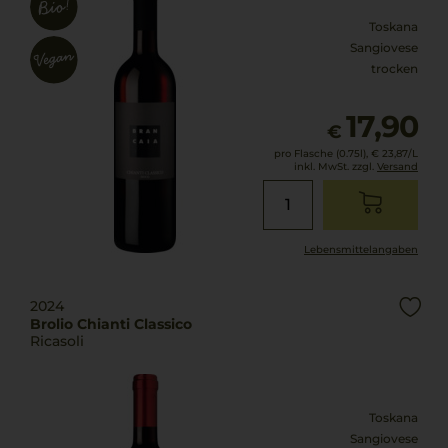
Toskana
Sangiovese
trocken
17,90
€
pro Flasche (0.75l),
€ 23,87
/L
inkl. MwSt. zzgl.
Versand
Lebensmittel­angaben
2024
Brolio Chianti Classico
Ricasoli
Toskana
Sangiovese