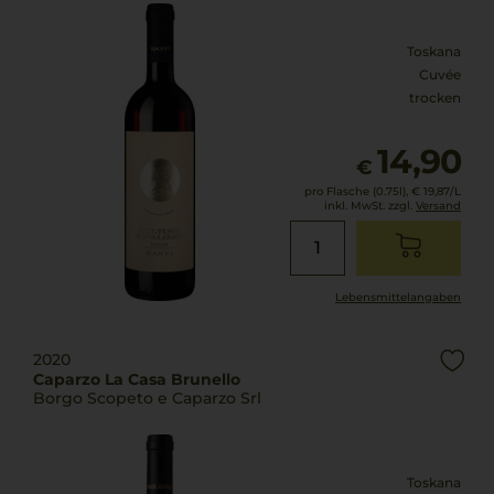
Toskana
Cuvée
trocken
14,90
€
pro Flasche (0.75l),
€ 19,87
/L
inkl. MwSt. zzgl.
Versand
Lebensmittel­angaben
2020
Caparzo La Casa Brunello
Borgo Scopeto e Caparzo Srl
Toskana