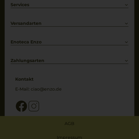
Weißwein
Services
Prosecco
Lieferkonditionen
Primitivo
Kontakt
Versandarten
Bestellung widerrufen
Enoteca Enzo
Über uns
Bewertungs-Richtlinien
Zahlungsarten
* Preisangaben inkl. gesetzl. MwSt. und zzgl. Service- & Versandkosten
Kontakt
E-Mail:
ciao@enzo.de
AGB
Impressum