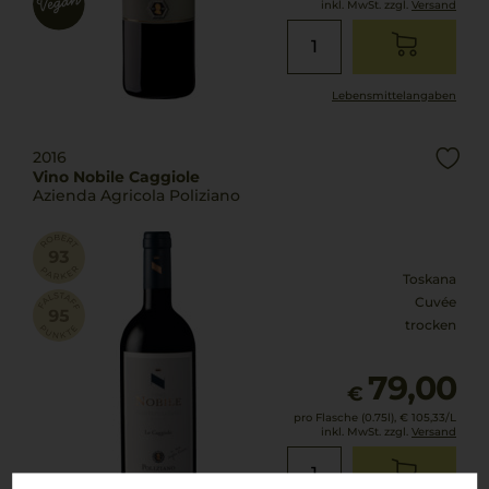
inkl. MwSt. zzgl.
Versand
Lebensmittel­angaben
2016
Vino Nobile Caggiole
Azienda Agricola Poliziano
Toskana
Cuvée
trocken
79,00
€
pro Flasche (0.75l),
€ 105,33
/L
inkl. MwSt. zzgl.
Versand