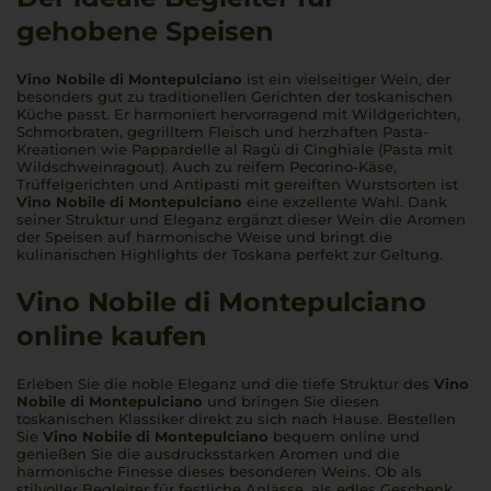
gehobene Speisen
Vino Nobile di Montepulciano
ist ein vielseitiger Wein, der
besonders gut zu traditionellen Gerichten der toskanischen
Küche passt. Er harmoniert hervorragend mit Wildgerichten,
Schmorbraten, gegrilltem Fleisch und herzhaften Pasta-
Kreationen wie
Pappardelle al Ragù di Cinghiale
(Pasta mit
Wildschweinragout). Auch zu reifem Pecorino-Käse,
Trüffelgerichten und Antipasti mit gereiften Wurstsorten ist
Vino Nobile di Montepulciano
eine exzellente Wahl. Dank
seiner Struktur und Eleganz ergänzt dieser Wein die Aromen
der Speisen auf harmonische Weise und bringt die
kulinarischen Highlights der Toskana perfekt zur Geltung.
Vino Nobile di Montepulciano
online kaufen
Erleben Sie die noble Eleganz und die tiefe Struktur des
Vino
Nobile di Montepulciano
und bringen Sie diesen
toskanischen Klassiker direkt zu sich nach Hause. Bestellen
Sie
Vino Nobile di Montepulciano
bequem online und
genießen Sie die ausdrucksstarken Aromen und die
harmonische Finesse dieses besonderen Weins. Ob als
stilvoller Begleiter für festliche Anlässe, als edles Geschenk