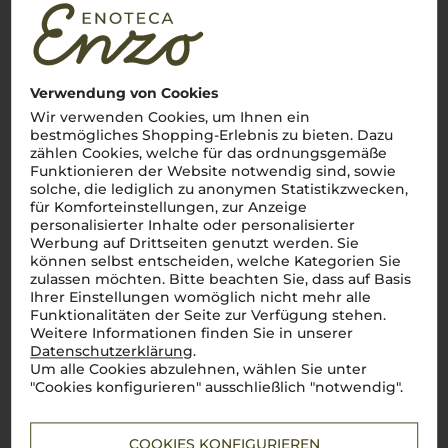
Lebensmittel­angaben
2021
Verwendung von Cookies
La Braccesca
Wir verwenden Cookies, um Ihnen ein
Tenuta La Braccesca
bestmögliches Shopping-Erlebnis zu bieten. Dazu
zählen Cookies, welche für das ordnungsgemäße
Funktionieren der Website notwendig sind, sowie
solche, die lediglich zu anonymen Statistikzwecken,
Toskana
für Komforteinstellungen, zur Anzeige
Cuvée
personalisierter Inhalte oder personalisierter
trocken
Werbung auf Drittseiten genutzt werden. Sie
können selbst entscheiden, welche Kategorien Sie
zulassen möchten. Bitte beachten Sie, dass auf Basis
19,90
Ihrer Einstellungen womöglich nicht mehr alle
€
Funktionalitäten der Seite zur Verfügung stehen.
pro Flasche (0.75l),
€ 26,53
/L
Weitere Informationen finden Sie in unserer
inkl. MwSt. zzgl.
Versand
Datenschutzerklärung
.
Um alle Cookies abzulehnen, wählen Sie unter
"Cookies konfigurieren" ausschließlich "notwendig".
Lebensmittel­angaben
COOKIES KONFIGURIEREN