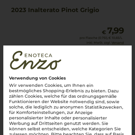
2023 Inalterato Pinot Grigio
7,99
€
pro Flasche (0.75l),
€ 10,65
/L
inkl. MwSt. zzgl.
Versand
ausverkauft
Lebensmittel­angaben
Verwendung von Cookies
2025
Wir verwenden Cookies, um Ihnen ein
Della Torre Pinot Grigio Gold Edition
bestmögliches Shopping-Erlebnis zu bieten. Dazu
GIV
zählen Cookies, welche für das ordnungsgemäße
Funktionieren der Website notwendig sind, sowie
solche, die lediglich zu anonymen Statistikzwecken,
für Komforteinstellungen, zur Anzeige
Venetien
personalisierter Inhalte oder personalisierter
Pinot Grigio
Werbung auf Drittseiten genutzt werden. Sie
trocken
können selbst entscheiden, welche Kategorien Sie
zulassen möchten. Bitte beachten Sie, dass auf Basis