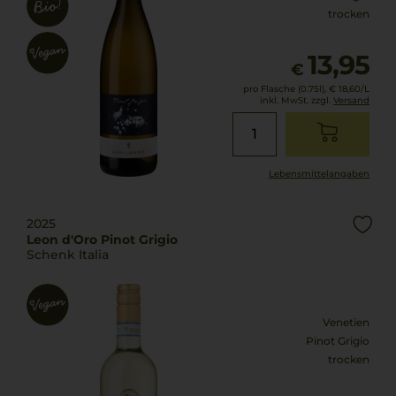
trocken
13,95
€
pro Flasche (0.75l),
€ 18,60
/L
inkl. MwSt. zzgl.
Versand
Lebensmittel­angaben
2025
Leon d'Oro Pinot Grigio
Schenk Italia
Venetien
Pinot Grigio
trocken