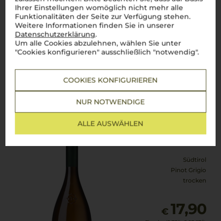
Ihrer Einstellungen womöglich nicht mehr alle
6,99
Funktionalitäten der Seite zur Verfügung stehen.
€
Weitere Informationen finden Sie in unserer
pro Flasche (0.75l),
€ 9,32
/L
Datenschutzerklärung
.
inkl. MwSt. zzgl.
Versand
Um alle Cookies abzulehnen, wählen Sie unter
"Cookies konfigurieren" ausschließlich "notwendig".
Lebensmittel­angaben
COOKIES KONFIGURIEREN
NUR NOTWENDIGE
2025
Terlan Pinot Grigio Late Release
Cantina Terlan
ALLE AUSWÄHLEN
Südtirol
Pinot Grigio
trocken
17,90
€