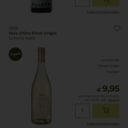
Lebensmittel­angaben
2025
Vero d'Oro Pinot Grigio
Schenk Italia
Lombardei
Pinot Grigio
trocken
9,95
€
pro Flasche (0.75l),
€ 13,27
/L
inkl. MwSt. zzgl.
Versand
Lebensmittel­angaben