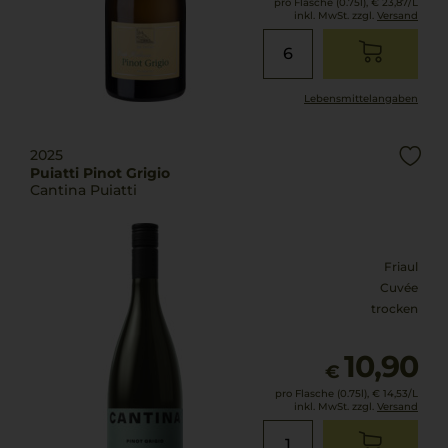
pro Flasche (0.75l),
€ 23,87
/L
inkl. MwSt. zzgl.
Versand
Lebensmittel­angaben
2025
Puiatti Pinot Grigio
Cantina Puiatti
Friaul
Cuvée
trocken
10,90
€
pro Flasche (0.75l),
€ 14,53
/L
inkl. MwSt. zzgl.
Versand