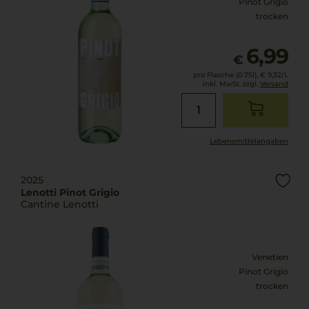
Pinot Grigio
trocken
6,99
€
pro Flasche (0.75l),
€ 9,32
/L
inkl. MwSt. zzgl.
Versand
Lebensmittel­angaben
2025
Lenotti Pinot Grigio
Cantine Lenotti
Venetien
Pinot Grigio
trocken