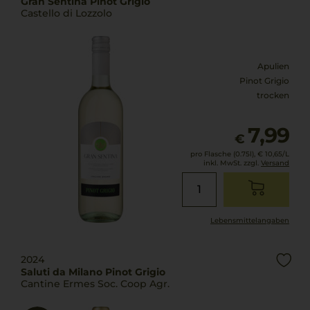
Gran Sentina Pinot Grigio
Castello di Lozzolo
Apulien
Pinot Grigio
trocken
7,99
€
pro Flasche (0.75l),
€ 10,65
/L
inkl. MwSt. zzgl.
Versand
Lebensmittel­angaben
2024
Saluti da Milano Pinot Grigio
Cantine Ermes Soc. Coop Agr.