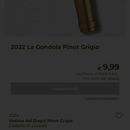
2022 La Gondola Pinot Grigio
9,99
€
pro Flasche (0.75l),
€ 13,32
/L
inkl. MwSt. zzgl.
Versand
ausverkauft
Lebensmittel­angaben
2024
Veduta del Dogui Pinot Grigio
Castello di Lozzolo