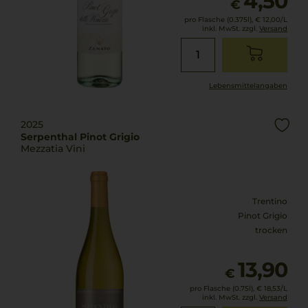
4,50
€
pro Flasche (0.375l),
€ 12,00
/L
inkl. MwSt. zzgl.
Versand
Lebensmittel­angaben
2025
Serpenthal Pinot Grigio
Mezzatia Vini
Trentino
Pinot Grigio
trocken
13,90
€
pro Flasche (0.75l),
€ 18,53
/L
inkl. MwSt. zzgl.
Versand