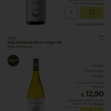
pro Flasche (0.75l),
€ 15,87
/L
inkl. MwSt. zzgl.
Versand
Lebensmittel­angaben
2024
Nals Margreid Pinot Grigio Hill
Nals Margreid
Trentino
Pinot Grigio
trocken
nur noch 1 Flasche
verfügbar
12,90
€
pro Flasche (0.75l),
€ 17,20
/L
inkl. MwSt. zzgl.
Versand