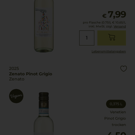
7,99
€
pro Flasche (0.75l),
€ 10,65
/L
inkl. MwSt. zzgl.
Versand
Lebensmittel­angaben
2025
Zenato Pinot Grigio
Zenato
0,375 L
Venetien
Pinot Grigio
trocken