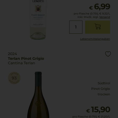
6,99
€
pro Flasche (0.75l),
€ 9,32
/L
inkl. MwSt. zzgl.
Versand
Lebensmittel­angaben
2024
Terlan Pinot Grigio
Cantina Terlan
Südtirol
Pinot Grigio
trocken
15,90
€
pro Flasche (0.75l),
€ 21,20
/L