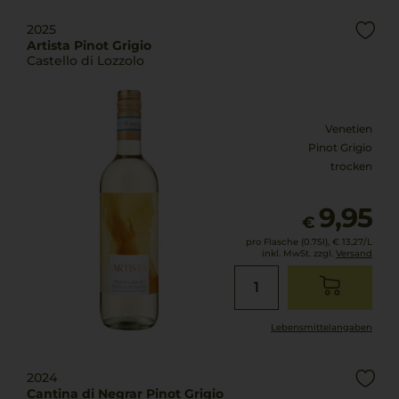
2025
Artista Pinot Grigio
Castello di Lozzolo
Venetien
Pinot Grigio
trocken
9,95
€
pro Flasche (0.75l),
€ 13,27
/L
inkl. MwSt. zzgl.
Versand
Lebensmittel­angaben
2024
Cantina di Negrar Pinot Grigio