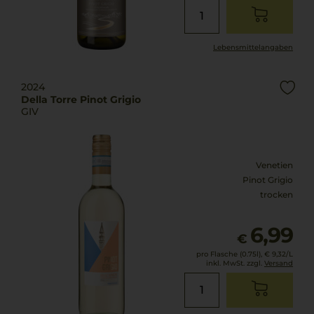
Lebensmittel­angaben
2024
Della Torre Pinot Grigio
GIV
Venetien
Pinot Grigio
trocken
6,99
€
pro Flasche (0.75l),
€ 9,32
/L
inkl. MwSt. zzgl.
Versand