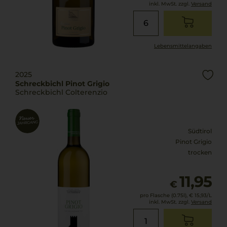
inkl. MwSt. zzgl.
Versand
Lebensmittel­angaben
2025
Schreckbichl Pinot Grigio
Schreckbichl Colterenzio
Südtirol
Pinot Grigio
trocken
11,95
€
pro Flasche (0.75l),
€ 15,93
/L
inkl. MwSt. zzgl.
Versand