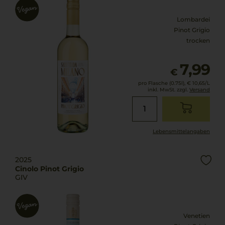
Lombardei
Pinot Grigio
trocken
7,99
€
pro Flasche (0.75l),
€ 10,65
/L
inkl. MwSt. zzgl.
Versand
Lebensmittel­angaben
2025
Cinolo Pinot Grigio
GIV
Venetien