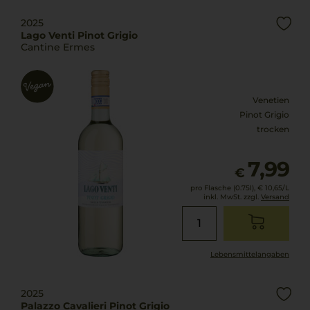
2025
Lago Venti Pinot Grigio
Cantine Ermes
Venetien
Pinot Grigio
trocken
7,99
€
pro Flasche (0.75l),
€ 10,65
/L
inkl. MwSt. zzgl.
Versand
Lebensmittel­angaben
2025
Palazzo Cavalieri Pinot Grigio