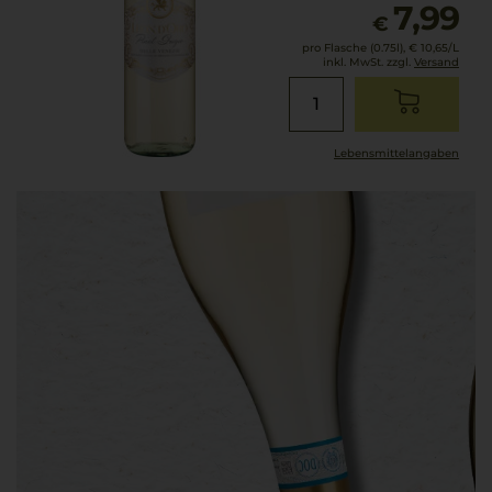
7,99
€
pro Flasche (0.75l),
€ 10,65
/L
inkl. MwSt. zzgl.
Versand
Lebensmittel­angaben