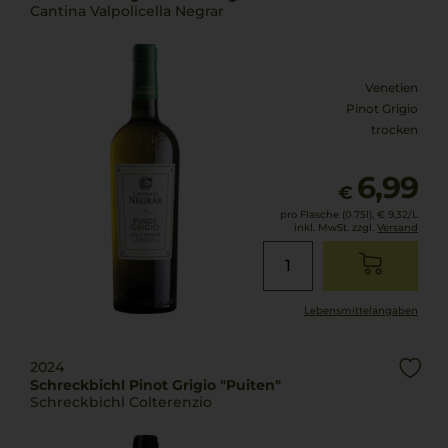
Cantina Valpolicella Negrar
Venetien
Pinot Grigio
trocken
6,99
€
pro Flasche (0.75l),
€ 9,32
/L
inkl. MwSt. zzgl.
Versand
Lebensmittel­angaben
2024
Schreckbichl Pinot Grigio "Puiten"
Schreckbichl Colterenzio