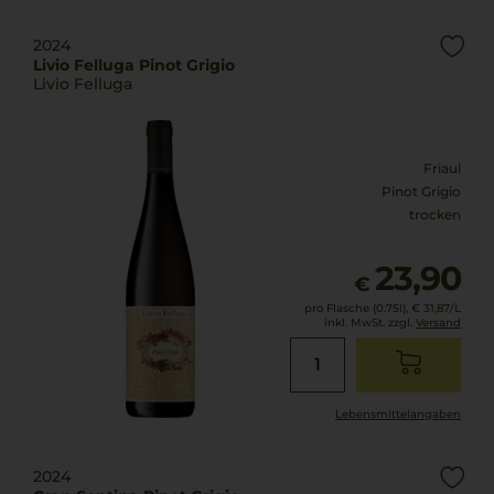
2024
Livio Felluga Pinot Grigio
Livio Felluga
Friaul
Pinot Grigio
trocken
23,90
€
pro Flasche (0.75l),
€ 31,87
/L
inkl. MwSt. zzgl.
Versand
Lebensmittel­angaben
2024