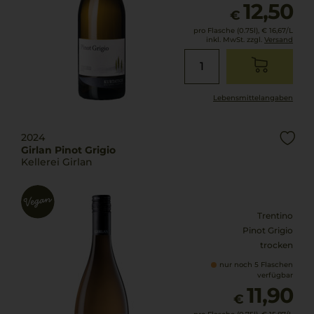
12,50
€
pro Flasche (0.75l),
€ 16,67
/L
inkl. MwSt. zzgl.
Versand
Lebensmittel­angaben
2024
Girlan Pinot Grigio
Kellerei Girlan
Trentino
Pinot Grigio
trocken
nur noch 5 Flaschen
verfügbar
11,90
€