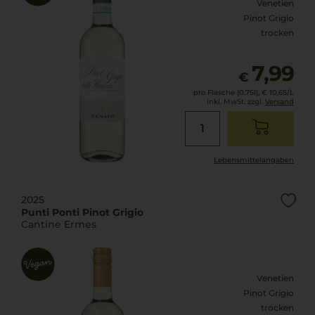
Venetien
Pinot Grigio
trocken
7,99
€
pro Flasche (0.75l),
€ 10,65
/L
inkl. MwSt. zzgl.
Versand
Lebensmittel­angaben
2025
Punti Ponti Pinot Grigio
Cantine Ermes
Venetien
Pinot Grigio
trocken