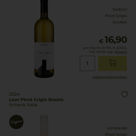
Südtirol
Pinot Grigio
trocken
16,90
€
pro Flasche (0.75l),
€ 22,53
/L
inkl. MwSt. zzgl.
Versand
Lebensmittel­angaben
2024
Low! Pinot Grigio Rosato
Schenk Italia
Lombardei
Pinot Grigio