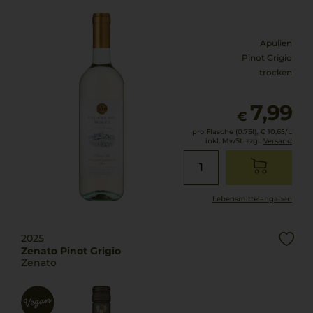
Apulien
Pinot Grigio
trocken
7,99
€
pro Flasche (0.75l),
€ 10,65
/L
inkl. MwSt. zzgl.
Versand
Lebensmittel­angaben
2025
Zenato Pinot Grigio
Zenato