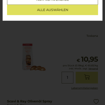
Gourmet Cantucci di Prato
ALLE AUSWÄHLEN
Famiglia Desideri srl
Toskana
10,95
€
pro Stück (0.18kg),
€ 60,83
/kg
inkl. MwSt. zzgl.
Versand
Lebensmittel­angaben
Scavi & Ray Olivenöl Spray