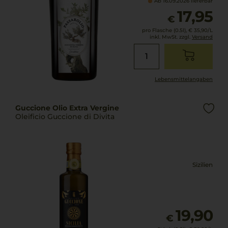
Ab 16.09.2026 lieferbar
17,95
€
pro Flasche (0.5l),
€ 35,90
/L
inkl. MwSt. zzgl.
Versand
Lebensmittel­angaben
Guccione Olio Extra Vergine
Oleificio Guccione di Divita
Sizilien
19,90
€