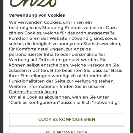
Lebensmittel­angaben
Verwendung von Cookies
Wir verwenden Cookies, um Ihnen ein
bestmögliches Shopping-Erlebnis zu bieten. Dazu
Lamantea Extra Natives Olivenöl
zählen Cookies, welche für das ordnungsgemäße
Olio Lamantea SRL
Funktionieren der Website notwendig sind, sowie
solche, die lediglich zu anonymen Statistikzwecken,
für Komforteinstellungen, zur Anzeige
personalisierter Inhalte oder personalisierter
Werbung auf Drittseiten genutzt werden. Sie
können selbst entscheiden, welche Kategorien Sie
zulassen möchten. Bitte beachten Sie, dass auf Basis
Ihrer Einstellungen womöglich nicht mehr alle
Funktionalitäten der Seite zur Verfügung stehen.
Weitere Informationen finden Sie in unserer
19,95
Datenschutzerklärung
.
€
Um alle Cookies abzulehnen, wählen Sie unter
pro Stück (0.5l),
€ 39,90
/L
"Cookies konfigurieren" ausschließlich "notwendig".
inkl. MwSt. zzgl.
Versand
COOKIES KONFIGURIEREN
Lebensmittel­angaben
NUR NOTWENDIGE