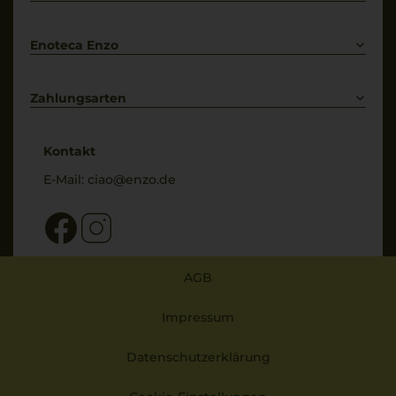
Bestellung widerrufen
Enoteca Enzo
Über uns
Bewertungs-Richtlinien
Zahlungsarten
* Preisangaben inkl. gesetzl. MwSt. und zzgl. Service- & Versandkosten
Kontakt
E-Mail:
ciao@enzo.de
AGB
Impressum
Datenschutzerklärung