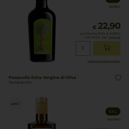
Sizilien
22,90
€
pro Flasche (0.5l),
€ 45,80
/L
inkl. MwSt. zzgl.
Versand
Lebensmittel­angaben
Passarolio Extra Vergine di Oliva
Torrevento
0,5 L
Apulien