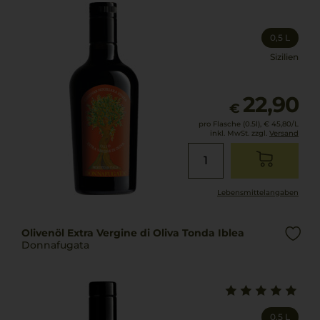
0,5 L
Sizilien
22,90
€
pro Flasche (0.5l),
€ 45,80
/L
inkl. MwSt. zzgl.
Versand
Lebensmittel­angaben
Olivenöl Extra Vergine di Oliva Tonda Iblea
Donnafugata
0,5 L