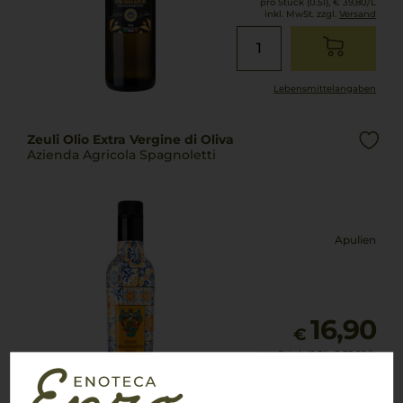
pro Stück (0.5l),
€ 39,80
/L
inkl. MwSt. zzgl.
Versand
Lebensmittel­angaben
Zeuli Olio Extra Vergine di Oliva
Azienda Agricola Spagnoletti
Apulien
16,90
€
pro Stück (0.5l),
€ 33,80
/L
inkl. MwSt. zzgl.
Versand