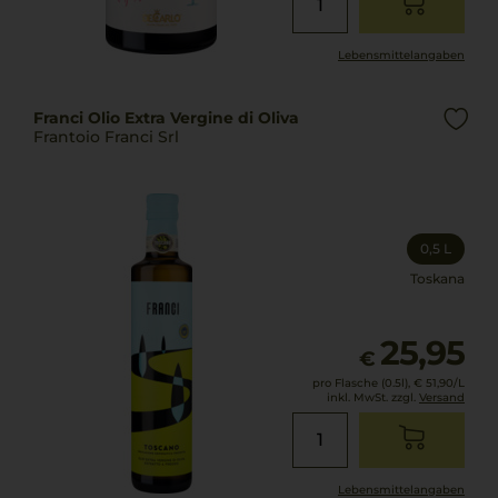
Lebensmittel­angaben
Franci Olio Extra Vergine di Oliva
Frantoio Franci Srl
0,5 L
Toskana
25,95
€
pro Flasche (0.5l),
€ 51,90
/L
inkl. MwSt. zzgl.
Versand
Lebensmittel­angaben