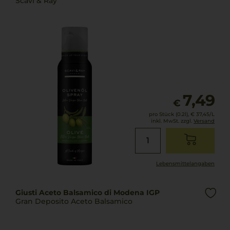
Scavi & Ray
7,49
€
pro Stück (0.2l),
€ 37,45
/L
inkl. MwSt. zzgl.
Versand
Lebensmittel­angaben
Giusti Aceto Balsamico di Modena IGP
Gran Deposito Aceto Balsamico