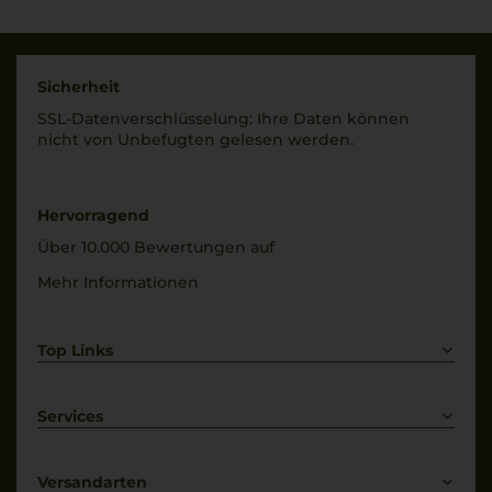
Sicherheit
SSL-Daten­verschlüs­selung: Ihre Daten können
nicht von Unbe­fugten gelesen werden.
Hervorragend
Über 10.000 Bewertungen auf
Mehr Informationen
Top Links
Rotwein
Weißwein
Services
Prosecco
Lieferkonditionen
Primitivo
Kontakt
Versandarten