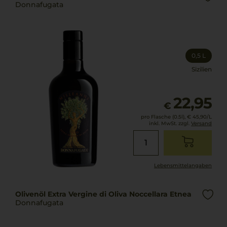
Donnafugata
0,5 L
Sizilien
22,95
€
pro Flasche (0.5l),
€ 45,90
/L
inkl. MwSt. zzgl.
Versand
Lebensmittel­angaben
Olivenöl Extra Vergine di Oliva Noccellara Etnea
Donnafugata