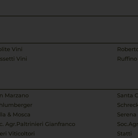
olite Vini
Roberto
ssetti Vini
Ruffino
n Marzano
Santa C
hlumberger
Schreck
lla & Mosca
Serena
c. Agr.Paltrinieri Gianfranco
Soc.Agr
eri Viticoltori
Statti