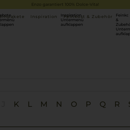
Enzo garantiert 100% Dolce-Vita!
ebote
Inspiration
Feinko
einpakete
Inspiration
Feinkost & Zubehör
ermenü
Untermenü
&
klappen
aufklappen
Zubehö
Unter
aufkla
J
K
L
M
N
O
P
Q
R