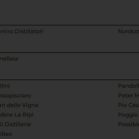
nino Distillatori
Nordcra
nellaia
llini
Pandolf
ssopisciaro
Peter 
an delle Vigne
Pio Ces
dere Le Ripi
Poggio
i Distillerie
Possibl
lltex