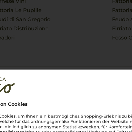
rnese Vini
Fattori
ttoria Le Pupille
Fattori
udi di San Gregorio
Feudo A
rriato Distribuzione
Firriato 
radori
Fosso 
ja Distribuzione
Giacom
anfranco Fino Viticoltore
Gran D
ado al Tasso
Guido B
on Cookies
ookies, um Ihnen ein bestmögliches Shopping-Erlebnis zu bi
tine
 welche für das ordnungsgemäße Funktionieren der Website
he, die lediglich zu anonymen Statistikzwecken, für Komfortei