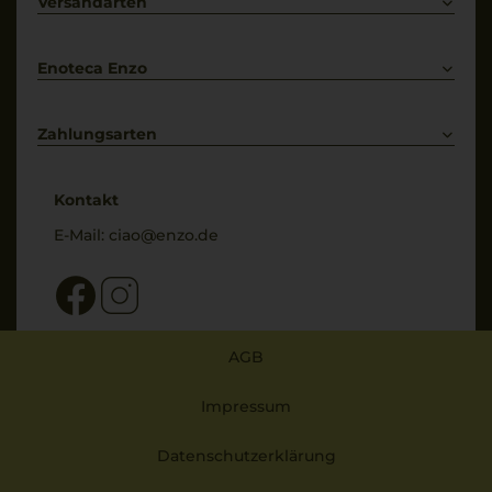
Kontakt
Versandarten
Bestellung widerrufen
Enoteca Enzo
Über uns
Bewertungs-Richtlinien
Zahlungsarten
* Preisangaben inkl. gesetzl. MwSt. und zzgl. Service- & Versandkosten
Kontakt
E-Mail:
ciao@enzo.de
AGB
Impressum
Datenschutzerklärung