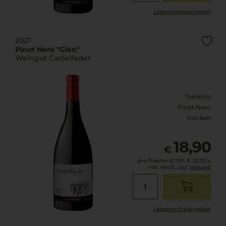
Lebensmittel­angaben
2021
Pinot Nero "Glen"
Weingut Castelfeder
Trentino
Pinot Nero
trocken
18,90
€
pro Flasche (0.75l),
€ 25,20
/L
inkl. MwSt. zzgl.
Versand
Lebensmittel­angaben