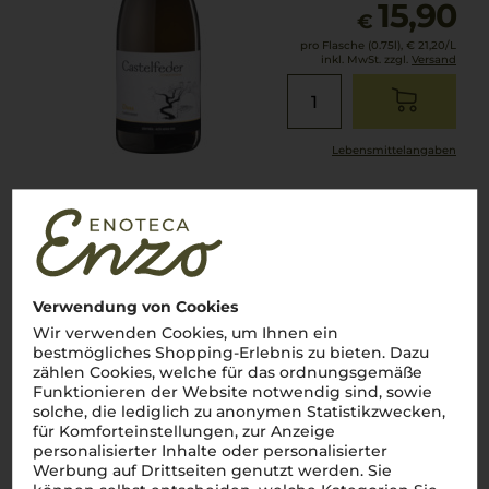
15,90
€
pro Flasche (0.75l),
€ 21,20
/L
inkl. MwSt. zzgl.
Versand
Lebensmittel­angaben
2023
Chardonnay "DOSS"
Weingut Castelfeder
Verwendung von Cookies
Wir verwenden Cookies, um Ihnen ein
Trentino
bestmögliches Shopping-Erlebnis zu bieten. Dazu
Chardonnay
zählen Cookies, welche für das ordnungsgemäße
trocken
Funktionieren der Website notwendig sind, sowie
solche, die lediglich zu anonymen Statistikzwecken,
für Komforteinstellungen, zur Anzeige
15,90
€
personalisierter Inhalte oder personalisierter
Werbung auf Drittseiten genutzt werden. Sie
pro Flasche (0.75l),
€ 21,20
/L
inkl. MwSt. zzgl.
Versand