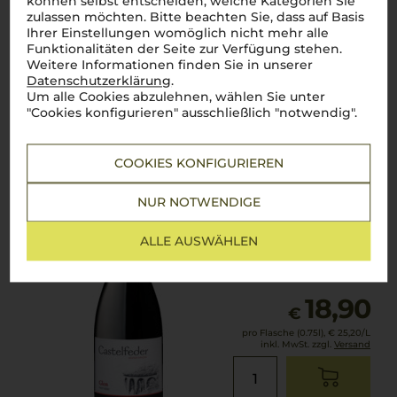
können selbst entscheiden, welche Kategorien Sie
zulassen möchten. Bitte beachten Sie, dass auf Basis
Ihrer Einstellungen womöglich nicht mehr alle
Funktionalitäten der Seite zur Verfügung stehen.
Weitere Informationen finden Sie in unserer
Lebensmittel­angaben
Datenschutzerklärung
.
Um alle Cookies abzulehnen, wählen Sie unter
"Cookies konfigurieren" ausschließlich "notwendig".
2022
Pinot Nero "Glen"
Weingut Castelfeder
COOKIES KONFIGURIEREN
NUR NOTWENDIGE
Trentino
Pinot Nero
ALLE AUSWÄHLEN
trocken
18,90
€
pro Flasche (0.75l),
€ 25,20
/L
inkl. MwSt. zzgl.
Versand