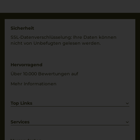
Sicherheit
SSL-Daten­verschlüs­selung: Ihre Daten können
nicht von Unbe­fugten gelesen werden.
Hervorragend
Über 10.000 Bewertungen auf
Mehr Informationen
Top Links
Rotwein
Weißwein
Services
Prosecco
Lieferkonditionen
Primitivo