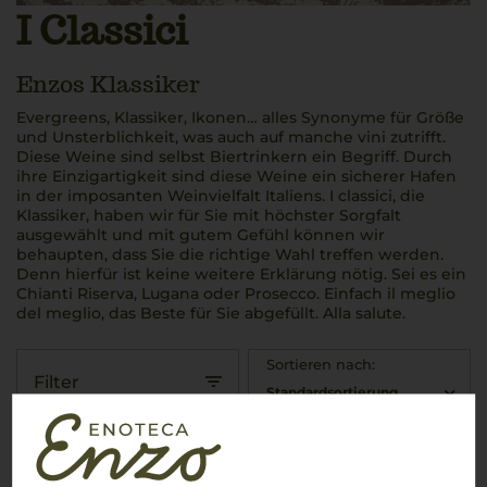
I Classici
Enzos Klassiker
Evergreens, Klassiker, Ikonen… alles Synonyme für Größe
und Unsterblichkeit, was auch auf manche vini zutrifft.
Diese Weine sind selbst Biertrinkern ein Begriff. Durch
ihre Einzigartigkeit sind diese Weine ein sicherer Hafen
in der imposanten Weinvielfalt Italiens. I classici, die
Klassiker, haben wir für Sie mit höchster Sorgfalt
ausgewählt und mit gutem Gefühl können wir
behaupten, dass Sie die richtige Wahl treffen werden.
Denn hierfür ist keine weitere Erklärung nötig. Sei es ein
Chianti Riserva, Lugana oder Prosecco. Einfach il meglio
del meglio, das Beste für Sie abgefüllt. Alla salute.
Sortieren nach:
Filter
Standardsortierung
2022