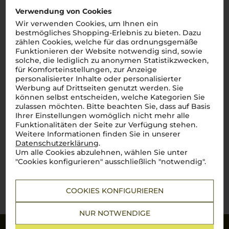
Gavi I classici
Verwendung von Cookies
Roberto Sarotto
Wir verwenden Cookies, um Ihnen ein
Lebendige Frische aus dem Piemont
bestmögliches Shopping-Erlebnis zu bieten. Dazu
zählen Cookies, welche für das ordnungsgemäße
Funktionieren der Website notwendig sind, sowie
solche, die lediglich zu anonymen Statistikzwecken,
Piemont
für Komforteinstellungen, zur Anzeige
Cortese
personalisierter Inhalte oder personalisierter
trocken
Werbung auf Drittseiten genutzt werden. Sie
können selbst entscheiden, welche Kategorien Sie
zulassen möchten. Bitte beachten Sie, dass auf Basis
13,90
€
Ihrer Einstellungen womöglich nicht mehr alle
Funktionalitäten der Seite zur Verfügung stehen.
pro Flasche (0.75l),
€ 18,53
/L
Weitere Informationen finden Sie in unserer
inkl. MwSt. zzgl.
Versand
Datenschutzerklärung
.
Um alle Cookies abzulehnen, wählen Sie unter
"Cookies konfigurieren" ausschließlich "notwendig".
Lebensmittel­angaben
COOKIES KONFIGURIEREN
NUR NOTWENDIGE