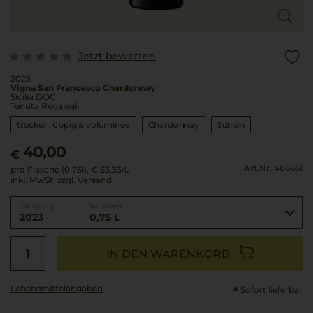
Jetzt bewerten
2023
Vigna San Francesco Chardonnay
Sicilia DOC
Tenuta Regaleali
trocken, üppig & voluminös
Chardonnay
Sizilien
40,00
€
Art.Nr. 486661
pro Flasche (0.75l),
€ 53,33
/L
inkl. MwSt. zzgl.
Versand
Jahrgang
Volumen
2023
0,75 L
IN DEN WARENKORB
Lebensmittel­angaben
Sofort lieferbar