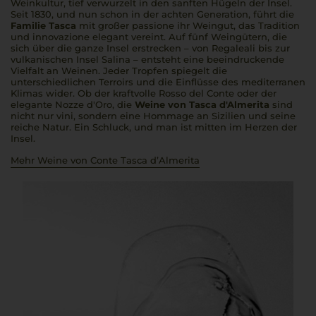
Weinkultur, tief verwurzelt in den sanften Hügeln der Insel.
Seit 1830, und nun schon in der achten Generation, führt die
Familie Tasca
mit großer
passione
ihr Weingut, das Tradition
und
innovazione
elegant vereint. Auf fünf Weingütern, die
sich über die ganze Insel erstrecken – von Regaleali bis zur
vulkanischen Insel Salina – entsteht eine beeindruckende
Vielfalt an Weinen. Jeder Tropfen spiegelt die
unterschiedlichen Terroirs und die Einflüsse des mediterranen
Klimas wider. Ob der kraftvolle Rosso del Conte oder der
elegante Nozze d'Oro, die
Weine von Tasca d'Almerita
sind
nicht nur
vini
, sondern eine Hommage an Sizilien und seine
reiche Natur. Ein Schluck, und man ist mitten im Herzen der
Insel.
Mehr Weine von Conte Tasca d’Almerita