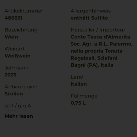
Artikelnummer
Allergenhinweis
486661
enthält Sulfite
Bezeichnung
Hersteller / Importeur
Wein
Conte Tasca d'Almerita
Soc. Agr. a R.L. Palermo,
Weinart
nella propria Tenuta
Weißwein
Regaleali, Sclafani
Bagni (PA), Italia
Jahrgang
2023
Land
Italien
Anbauregion
Sizilien
Füllmenge
0,75 L
g.U./ g.g.A
Sicilia
Geschmack
Mehr lesen
trocken
Qualitätsstufe
Denominazione Di
Ø Nährwerte pro 100g