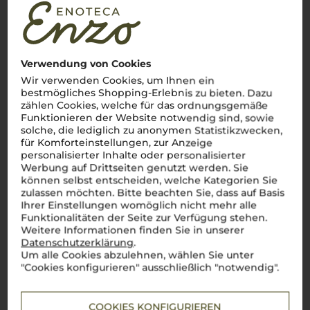
Die Weininsel voller Sonne und Leidenschaft
Sizilien
, die sonnenverwöhnte Insel im Mittelmeer,
beeindruckt mit einer Weintradition, die bis in die Antike
zurückreicht. Hier, auf vulkanischen Böden und unter einem
strahlenden Himmel, gedeihen Weine wie der kraftvolle
Nero
Verwendung von Cookies
d'Avola
und der lebendige
Grillo
. Auf 165.000 Hektar
Rebfläche zeigt sich eine beeindruckende Vielfalt, die den
Wir verwenden Cookies, um Ihnen ein
wahren Geist Italiens einfängt: authentisch, vielfältig und
bestmögliches Shopping-Erlebnis zu bieten. Dazu
voller Energie. Von den Hängen des Ätna bis zu den
zählen Cookies, welche für das ordnungsgemäße
Küstenebenen entstehen Weine, die das Herz eines jeden
Funktionieren der Website notwendig sind, sowie
Weinliebhabers höher schlagen lassen. Große Namen wie
solche, die lediglich zu anonymen Statistikzwecken,
Donnafugata
,
Planeta
und
Tasca d'Almerita
stehen für die
für Komforteinstellungen, zur Anzeige
herausragende Qualität
sizilianischer Weine
. Ein Wein dieser
Insel ist wie ein kurzer Ausflug nach Italien – voller
personalisierter Inhalte oder personalisierter
Geschmack, Leidenschaft und Lebensfreude. Salute!
Werbung auf Drittseiten genutzt werden. Sie
können selbst entscheiden, welche Kategorien Sie
Mehr Weine aus Sizilien
zulassen möchten. Bitte beachten Sie, dass auf Basis
Ihrer Einstellungen womöglich nicht mehr alle
Funktionalitäten der Seite zur Verfügung stehen.
Weitere Informationen finden Sie in unserer
Datenschutzerklärung
.
Um alle Cookies abzulehnen, wählen Sie unter
"Cookies konfigurieren" ausschließlich "notwendig".
COOKIES KONFIGURIEREN