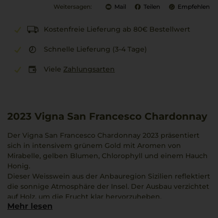
Weitersagen:
Mail
Teilen
Empfehlen
Kostenfreie Lieferung ab 80€ Bestellwert
Schnelle Lieferung (3-4 Tage)
Viele
Zahlungsarten
2023
Vigna San Francesco Chardonnay
Der Vigna San Francesco Chardonnay 2023 präsentiert
sich in intensivem grünem Gold mit Aromen von
Mirabelle, gelben Blumen, Chlorophyll und einem Hauch
Honig.
Dieser Weisswein aus der Anbauregion Sizilien reflektiert
die sonnige Atmosphäre der Insel. Der Ausbau verzichtet
auf Holz, um die Frucht klar hervorzuheben.
Mehr lesen
Conte Tasca d’Almerita bringt das mediterrane Klima und
die Charakteristik der Tenuta Regaleali besonders