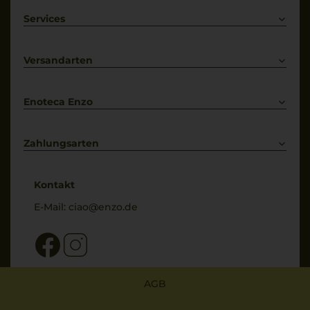
Rotwein
Weißwein
Services
Prosecco
Lieferkonditionen
Primitivo
Kontakt
Versandarten
Bestellung widerrufen
Enoteca Enzo
Über uns
Bewertungs-Richtlinien
Zahlungsarten
* Preisangaben inkl. gesetzl. MwSt. und zzgl. Service- & Versandkosten
Kontakt
E-Mail:
ciao@enzo.de
AGB