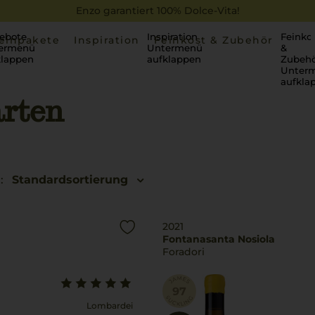
Enzo garantiert 100% Dolce-Vita!
ebote
Inspiration
Feinko
einpakete
Inspiration
Feinkost & Zubehör
ermenü
Untermenü
&
klappen
aufklappen
Zubehö
Unter
aufkla
rten
:
Standardsortierung
2021
Fontanasanta Nosiola
Foradori
Lombardei