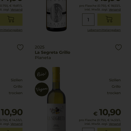
0.75l),
€ 19,87
/L
pro Flasche (0.75l),
€ 18,53
/L
t. zzgl.
Versand
inkl. MwSt. zzgl.
Versand
mittel­angaben
Lebensmittel­angaben
2025
La Segreta Grillo
Planeta
Sizilien
Sizilien
Grillo
Grillo
trocken
trocken
10,90
10,90
€
.75l),
€ 14,53
/L
pro Flasche (0.75l),
€ 14,53
/L
t. zzgl.
Versand
inkl. MwSt. zzgl.
Versand