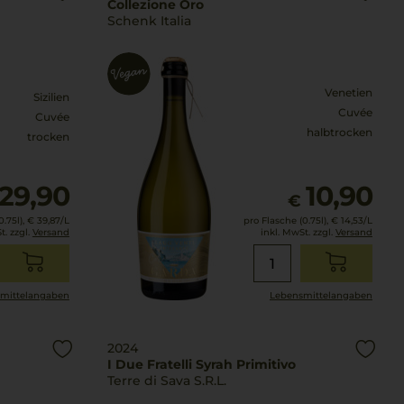
Collezione Oro
Schenk Italia
Venetien
Sizilien
Cuvée
Cuvée
halbtrocken
trocken
29,90
10,90
€
.75l),
€ 39,87
/L
pro Flasche (0.75l),
€ 14,53
/L
t. zzgl.
Versand
inkl. MwSt. zzgl.
Versand
mittel­angaben
Lebensmittel­angaben
2024
I Due Fratelli Syrah Primitivo
Terre di Sava S.R.L.