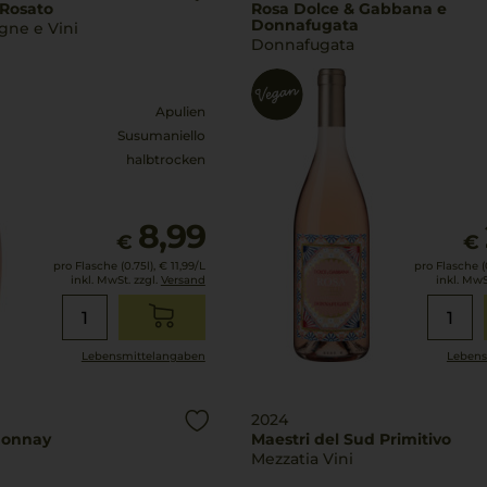
 Rosato
Rosa Dolce & Gabbana e
Donnafugata
gne e Vini
Donnafugata
Apulien
Susumaniello
halbtrocken
8,99
€
€
pro Flasche (0.75l),
€ 11,99
/L
pro Flasche (0
inkl. MwSt. zzgl.
Versand
inkl. MwS
Lebensmittel­angaben
Lebens
2024
donnay
Maestri del Sud Primitivo
Mezzatia Vini