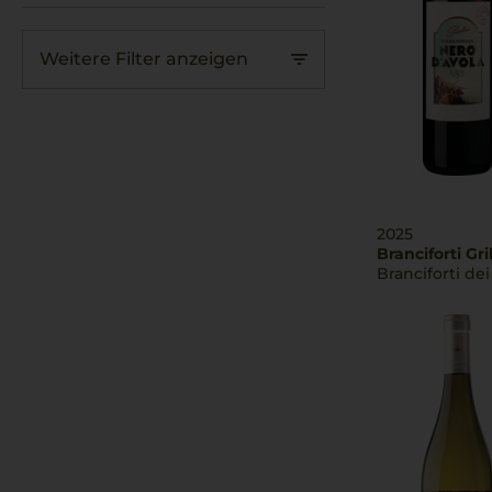
Gavi
(12)
Lugana
(9)
Weitere Filter anzeigen
Maremma
(7)
Montalcino
(77)
Montepulciano
(12)
Prosecco
(46)
Scansano
(1)
2025
Branciforti Gril
Branciforti de