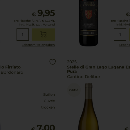
9,95
€
pro Flasche (0.75l),
€ 13,27
/L
pro Flasche (0
inkl. MwSt. zzgl.
Versand
inkl. MwS
Lebensmittel­angaben
Lebens
2025
lo Firriato
Stelle di Gran Lago Lugana E
Pura
i Bordonaro
Cantine Delibori
Sizilien
Cuvée
trocken
7,00
€
€