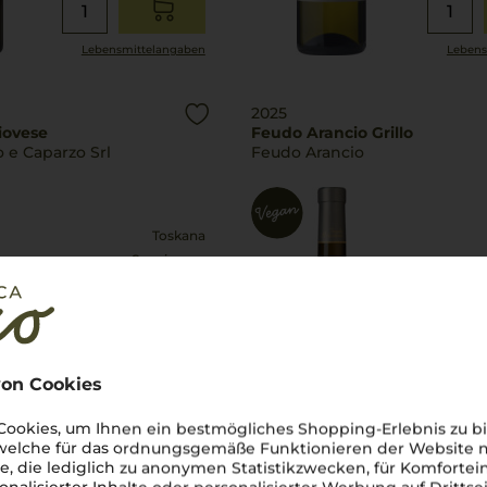
Lebensmittel­angaben
Lebens
2025
iovese
Feudo Arancio Grillo
 e Caparzo Srl
Feudo Arancio
Toskana
Sangiovese
trocken
5,99
€
on Cookies
pro Flasche (0.75l),
€ 7,99
/L
pro Flasche 
inkl. MwSt. zzgl.
Versand
inkl. MwS
ookies, um Ihnen ein bestmögliches Shopping-Erlebnis zu bi
 welche für das ordnungsgemäße Funktionieren der Website
he, die lediglich zu anonymen Statistikzwecken, für Komfortei
Lebensmittel­angaben
Lebens