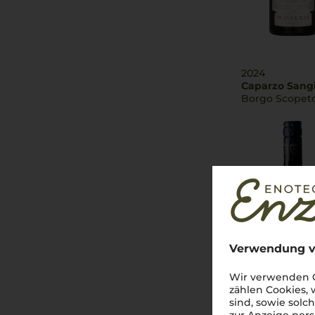
2024
Caparzo Sang
Borgo Scopeto
Verwendung v
Wir verwenden C
zählen Cookies,
sind, sowie solc