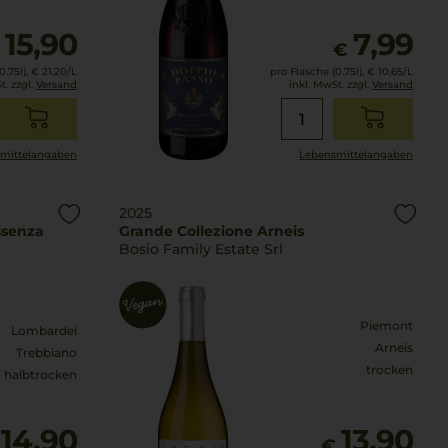
15,90
7,99
€
€
.75l),
€ 21,20
/L
pro Flasche (0.75l),
€ 10,65
/L
t. zzgl.
Versand
inkl. MwSt. zzgl.
Versand
mittel­angaben
Lebensmittel­angaben
2025
ssenza
Grande Collezione Arneis
Bosio Family Estate Srl
Piemont
Lombardei
Arneis
Trebbiano
trocken
halbtrocken
14,90
13,90
€