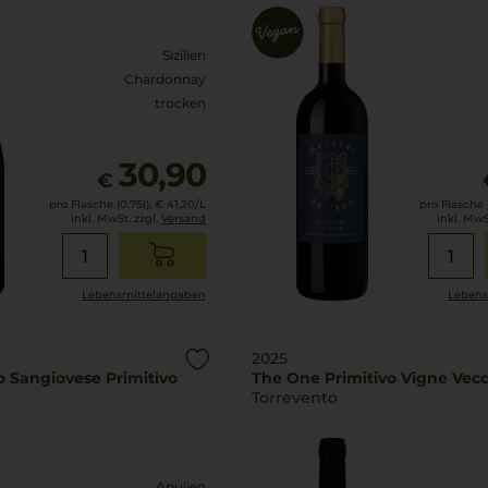
Sizilien
Chardonnay
trocken
30,90
€
pro Flasche (0.75l),
€ 41,20
/L
pro Flasche (
inkl. MwSt. zzgl.
Versand
inkl. MwS
Lebensmittel­angaben
Lebens
2025
o Sangiovese Primitivo
The One Primitivo Vigne Vec
Torrevento
Apulien