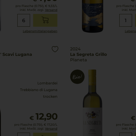
pro Flasche (0.75l),
€ 9,33
/L
pro Flasche (
inkl. MwSt. zzgl.
Versand
inkl. MwS
Lebensmittel­angaben
Lebens
2024
a' Scavi Lugana
La Segreta Grillo
Planeta
Lombardei
Trebbiano di Lugana
trocken
12,90
€
€
pro Flasche (0.75l),
€ 17,20
/L
pro Flasche (0
inkl. MwSt. zzgl.
Versand
inkl. MwS