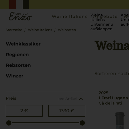
Weine
Ang
Weine Italiens
Angebote
W
Italiens
Unt
Untermenü
auf
aufklappen
Startseite
Weine Italiens
Weinarten
Weina
Weinklassiker
Regionen
Rebsorten
Sortieren nach
Winzer
2025
I Frati Lugana
Preis
pro Artikel
Cà dei Frati
2 €
1330 €