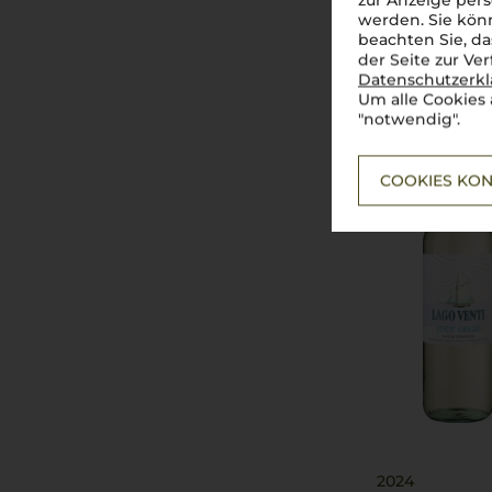
zur Anzeige pers
werden. Sie könn
beachten Sie, da
2025
der Seite zur Ve
Lago Venti Pin
Datenschutzerk
Cantine Erme
Um alle Cookies 
"notwendig".
COOKIES KON
2024