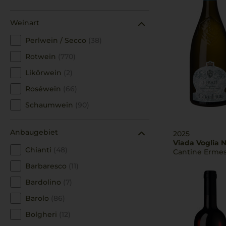
Weinart
Perlwein / Secco
(38)
Rotwein
(770)
Likörwein
(2)
Roséwein
(66)
Schaumwein
(90)
Wein
(1)
Anbaugebiet
2025
Weißwein
(322)
Viada Voglia N
Chianti
(48)
Cantine Erme
Barbaresco
(11)
Bardolino
(7)
Barolo
(86)
Bolgheri
(12)