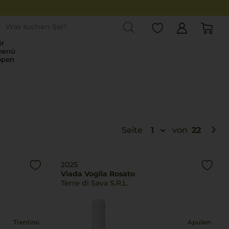
st
r
menü
ppen
Seite
1
von
22
2025
Viada Voglia Rosato
Terre di Sava S.R.L.
Trentino
Apulien