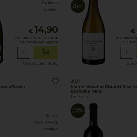
Turbiana
trocken
14,90
€
€
pro Flasche (0.75l),
€ 19,87
/L
pro Flasche (0
inkl. MwSt. zzgl.
Versand
inkl. MwS
Lebensmittel­angaben
Lebens
2021
ero d'Avola
Monte Vecchio Chianti Riserv
Boticella Nera
s
Rossetti
Sizilien
Nero d'Avola
trocken