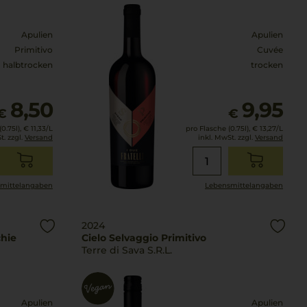
Apulien
Apulien
Primitivo
Cuvée
halbtrocken
trocken
8,50
9,95
€
€
0.75l),
€ 11,33
/L
pro Flasche (0.75l),
€ 13,27
/L
t. zzgl.
Versand
inkl. MwSt. zzgl.
Versand
mittel­angaben
Lebensmittel­angaben
2024
chie
Cielo Selvaggio Primitivo
Terre di Sava S.R.L.
Apulien
Apulien