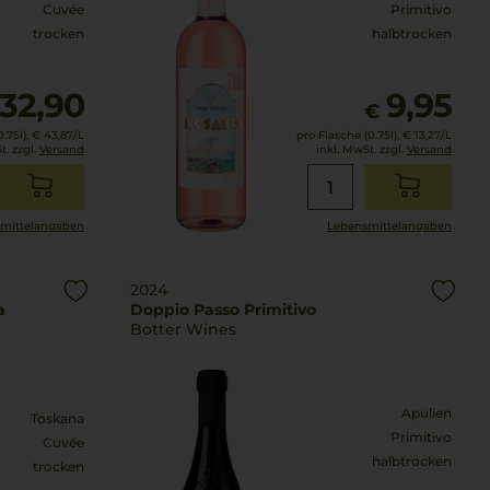
Cuvée
Primitivo
trocken
halbtrocken
32,90
9,95
€
.75l),
€ 43,87
/L
pro Flasche (0.75l),
€ 13,27
/L
t. zzgl.
Versand
inkl. MwSt. zzgl.
Versand
mittel­angaben
Lebensmittel­angaben
2024
a
Doppio Passo Primitivo
Botter Wines
Apulien
Toskana
Primitivo
Cuvée
halbtrocken
trocken