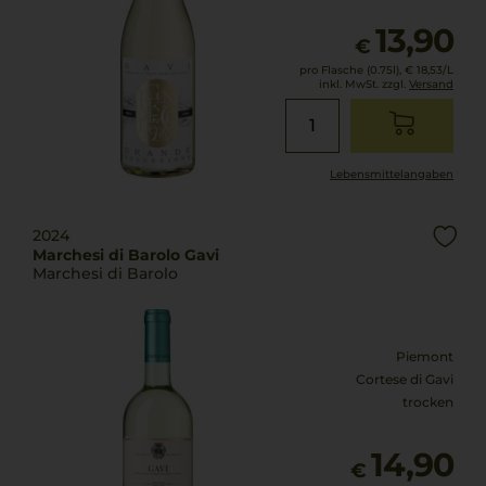
13,90
€
pro Flasche (0.75l),
€ 18,53
/L
inkl. MwSt. zzgl.
Versand
Lebensmittel­angaben
2024
Marchesi di Barolo Gavi
Marchesi di Barolo
Piemont
Cortese di Gavi
trocken
14,90
€