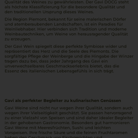
Qualität des Weines zu gewährleisten. Der Gavi DOCG steht
als höchste Klassifizierung für die besondere Qualität und
den traditionellen Ursprung dieses Weines.
Die Region Piemont, bekannt für seine malerischen Dörfer
und atemberaubenden Landschaften, ist ein Paradies für
Weinliebhaber. Hier verbinden sich Tradition und moderne
Weinbautechniken, um Weine von herausragender Qualität
zu erzeugen.
Der Gavi Wein spiegelt diese perfekte Symbiose wider und
repräsentiert das Herz und die Seele des Piemonts. Die
sorgfältige Pflege der Weinberge und die Hingabe der Winzer
tragen dazu bei, dass jeder Jahrgang des Gavi ein
unverwechselbares Geschmackserlebnis bietet, das die
Essenz des italienischen Lebensgefühls in sich trägt.
Gavi als perfekter Begleiter zu kulinarischen Genüssen
Gavi Weine sind nicht nur wegen ihrer Qualität, sondern auch
wegen ihrer Vielseitigkeit geschätzt. Sie passen hervorragend
zu einer Vielzahl von Speisen und sind daher idealer Begleiter
in der gehobenen Gastronomie. Besonders gut harmonieren
Gavi Weine mit Meeresfrüchten, Sushi und leichten
Vorspeisen. Ihre frische Säure und die feinen Fruchtaromen
heben den Geschmack von Fischgerichten und