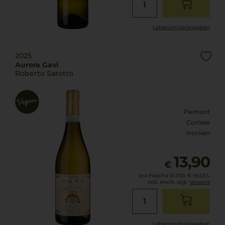
Lebensmittel­angaben
2025
Aurora Gavi
Roberto Sarotto
Piemont
Cortese
trocken
13,90
€
pro Flasche (0.75l),
€ 18,53
/L
inkl. MwSt. zzgl.
Versand
Lebensmittel­angaben