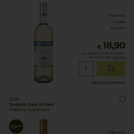
Piemont
Cuvée
trocken
18,90
€
pro Flasche (0.75l),
€ 25,20
/L
inkl. MwSt. zzgl.
Versand
Lebensmittel­angaben
2025
Torlonia Gavi di Gavi
Araldica Castelvero
Piemont