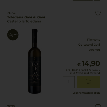
2024
Toledana Gavi di Gavi
Castello la Toledana
Piemont
Cortese di Gavi
trocken
14,90
€
pro Flasche (0.75l),
€ 19,87
/L
inkl. MwSt. zzgl.
Versand
Lebensmittel­angaben
2025