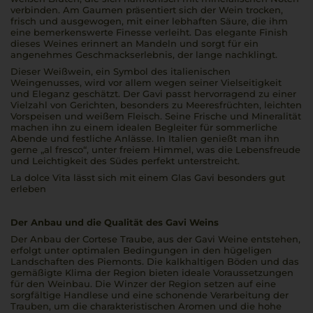
verbinden. Am Gaumen präsentiert sich der Wein trocken,
frisch und ausgewogen, mit einer lebhaften Säure, die ihm
eine bemerkenswerte Finesse verleiht. Das elegante Finish
dieses Weines erinnert an Mandeln und sorgt für ein
angenehmes Geschmackserlebnis, der lange nachklingt.
Dieser Weißwein, ein Symbol des italienischen
Weingenusses, wird vor allem wegen seiner Vielseitigkeit
und Eleganz geschätzt. Der Gavi passt hervorragend zu einer
Vielzahl von Gerichten, besonders zu Meeresfrüchten, leichten
Vorspeisen und weißem Fleisch. Seine Frische und Mineralität
machen ihn zu einem idealen Begleiter für sommerliche
Abende und festliche Anlässe. In Italien genießt man ihn
gerne „al fresco“, unter freiem Himmel, was die Lebensfreude
und Leichtigkeit des Südes perfekt unterstreicht.
La dolce Vita lässt sich mit einem Glas Gavi besonders gut
erleben
Der Anbau und die Qualität des Gavi Weins
Der Anbau der Cortese Traube, aus der Gavi Weine entstehen,
erfolgt unter optimalen Bedingungen in den hügeligen
Landschaften des Piemonts. Die kalkhaltigen Böden und das
gemäßigte Klima der Region bieten ideale Voraussetzungen
für den Weinbau. Die Winzer der Region setzen auf eine
sorgfältige Handlese und eine schonende Verarbeitung der
Trauben, um die charakteristischen Aromen und die hohe