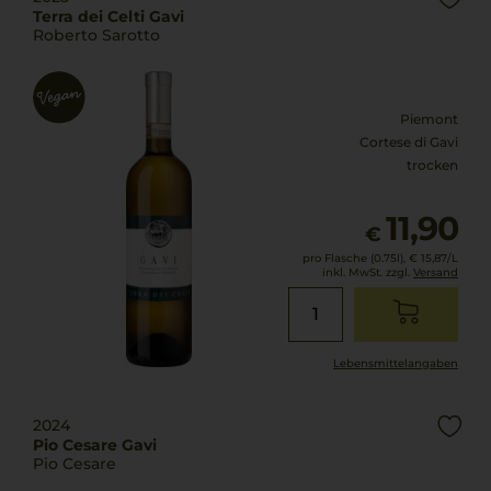
Terra dei Celti Gavi
Roberto Sarotto
Piemont
Cortese di Gavi
trocken
11,90
€
pro Flasche (0.75l),
€ 15,87
/L
inkl. MwSt. zzgl.
Versand
Lebensmittel­angaben
2024
Pio Cesare Gavi
Pio Cesare