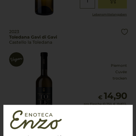
Lebensmittel­angaben
2023
Toledana Gavi di Gavi
Castello la Toledana
Piemont
Cuvée
trocken
14,90
€
pro Flasche (0.75l),
€ 19,87
/L
inkl. MwSt. zzgl.
Versand
Lebensmittel­angaben