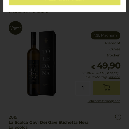
2023
Toledana Gavi di Gavi
Castello la Toledana
1,5L Magnum
Piemont
Cuvée
trocken
49,90
€
pro Flasche (1.5l),
€ 33,27
/L
inkl. MwSt. zzgl.
Versand
Lebensmittel­angaben
2019
La Scolca Gavi Dei Gavi Etichetta Nera
La Scolca