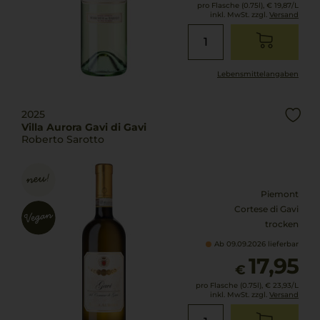
pro Flasche (0.75l),
€ 19,87
/L
inkl. MwSt. zzgl.
Versand
Lebensmittel­angaben
2025
Villa Aurora Gavi di Gavi
Roberto Sarotto
Piemont
Cortese di Gavi
trocken
Ab 09.09.2026 lieferbar
17,95
€
pro Flasche (0.75l),
€ 23,93
/L
inkl. MwSt. zzgl.
Versand