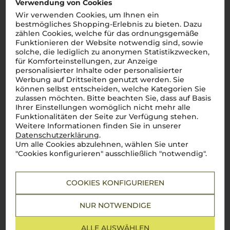
Verwendung von Cookies
Wir verwenden Cookies, um Ihnen ein
2022
bestmögliches Shopping-Erlebnis zu bieten. Dazu
Tra I Mondi Gavi Edizione La Gavia
zählen Cookies, welche für das ordnungsgemäße
Roberto Sarotto
Funktionieren der Website notwendig sind, sowie
solche, die lediglich zu anonymen Statistikzwecken,
Der Piemonteser Klassiker
für Komforteinstellungen, zur Anzeige
personalisierter Inhalte oder personalisierter
Werbung auf Drittseiten genutzt werden. Sie
können selbst entscheiden, welche Kategorien Sie
Piemont
zulassen möchten. Bitte beachten Sie, dass auf Basis
Cortese
Ihrer Einstellungen womöglich nicht mehr alle
trocken
Funktionalitäten der Seite zur Verfügung stehen.
Weitere Informationen finden Sie in unserer
Datenschutzerklärung
.
13,90
€
Um alle Cookies abzulehnen, wählen Sie unter
"Cookies konfigurieren" ausschließlich "notwendig".
pro Flasche (0.75l),
€ 18,53
/L
inkl. MwSt. zzgl.
Versand
COOKIES KONFIGURIEREN
Lebensmittel­angaben
NUR NOTWENDIGE
ALLE AUSWÄHLEN