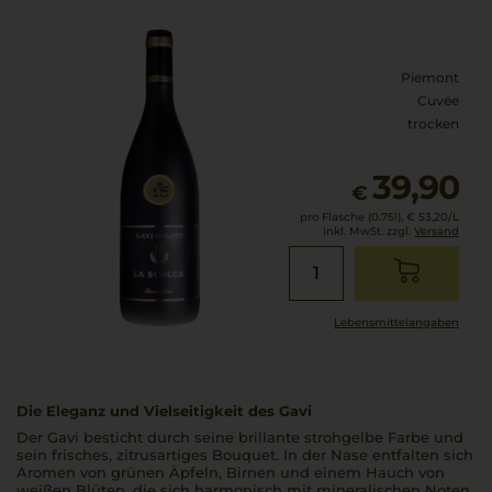
Piemont
Cuvée
trocken
39,90
€
pro Flasche (0.75l),
€ 53,20
/L
inkl. MwSt. zzgl.
Versand
Lebensmittel­angaben
Die Eleganz und Vielseitigkeit des Gavi
Der Gavi besticht durch seine brillante strohgelbe Farbe und
sein frisches, zitrusartiges Bouquet. In der Nase entfalten sich
Aromen von grünen Äpfeln, Birnen und einem Hauch von
weißen Blüten, die sich harmonisch mit mineralischen Noten