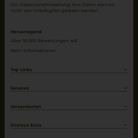
SSL-Daten­verschlüs­selung: Ihre Daten können
nicht von Unbe­fugten gelesen werden.
Hervorragend
Über 10.000 Bewertungen auf
Mehr Informationen
Top Links
Rotwein
Weißwein
Services
Prosecco
Lieferkonditionen
Primitivo
Kontakt
Versandarten
Bestellung widerrufen
Enoteca Enzo
Über uns