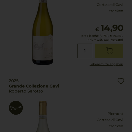
Cortese di Gavi
trocken
14,90
€
pro Flasche (0.75l),
€ 19,87
/L
inkl. MwSt. zzgl.
Versand
Lebensmittel­angaben
2025
Grande Collezione Gavi
Roberto Sarotto
Piemont
Cortese di Gavi
trocken