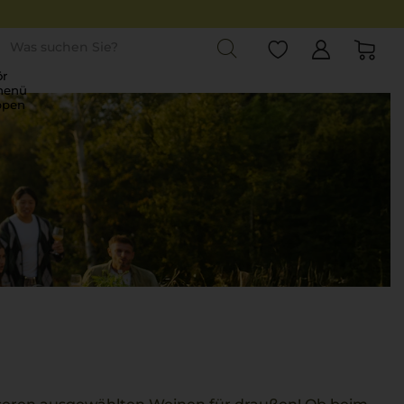
st
r
menü
ppen