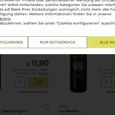
onalisierter Inhalte oder personalisierter Werbung auf Drittse
2025
en selbst entscheiden, welche Kategorien Sie zulassen möch
igne Vecchie
Riticata Primitivo
ss auf Basis Ihrer Einstellungen womöglich nicht mehr alle Fu
imitivo
Mezzatia Vini
rfügung stehen. Weitere Informationen finden Sie in unserer
lärung
.
abzulehnen, wählen Sie unter "Cookies konfigurieren" ausschl
Apulien
Cuvée
FIGURIEREN
NUR NOTWENDIGE
ALLE A
trocken
11,90
€
pro Flasche (0.75l),
€ 15,87
/L
pro Flasche (
inkl. MwSt. zzgl.
Versand
inkl. MwS
Lebensmittel­angaben
Lebens
2024
a' Scavi Lugana
La Manina