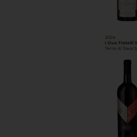
2024
I Due Fratelli 
Terre di Sava S