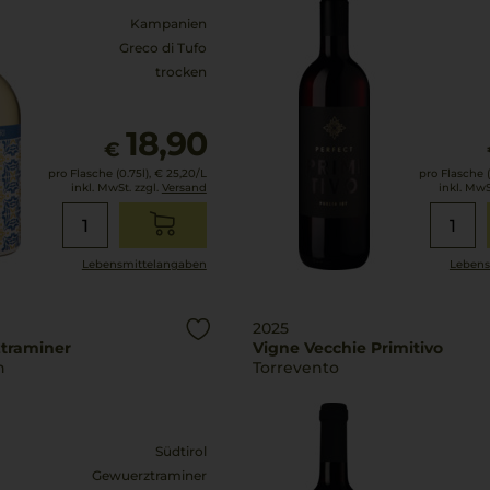
Kampanien
Greco di Tufo
trocken
18,90
€
pro Flasche (0.75l),
€ 25,20
/L
pro Flasche (
inkl. MwSt. zzgl.
Versand
inkl. MwS
Lebensmittel­angaben
Lebens
2025
traminer
Vigne Vecchie Primitivo
n
Torrevento
Südtirol
Gewuerztraminer