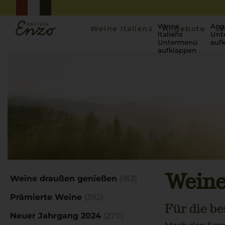
Weine
Ang
Weine Italiens
Angebote
W
Italiens
Unt
Untermenü
auf
aufklappen
Startseite
Inspiration
Weine draußen genießen
Weine
Weine draußen genießen
(163)
Prämierte Weine
(392)
Für die b
Neuer Jahrgang 2024
(270)