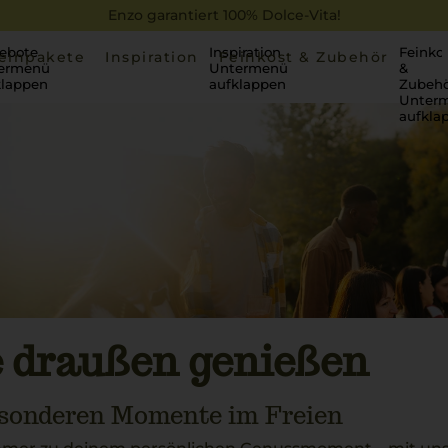
Enzo garantiert 100% Dolce-Vita!
ebote
Inspiration
Feinko
einpakete
Inspiration
Feinkost & Zubehör
ermenü
Untermenü
&
klappen
aufklappen
Zubehö
Unter
aufkla
 draußen genießen
esonderen Momente im Freien