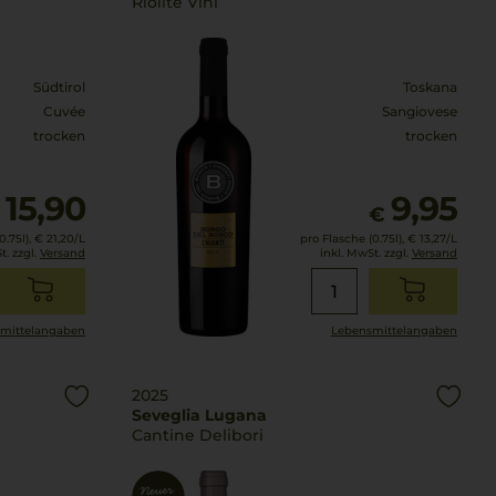
Riolite Vini
Südtirol
Toskana
Cuvée
Sangiovese
trocken
trocken
15,90
9,95
€
€
.75l),
€ 21,20
/L
pro Flasche (0.75l),
€ 13,27
/L
t. zzgl.
Versand
inkl. MwSt. zzgl.
Versand
mittel­angaben
Lebensmittel­angaben
2025
Seveglia Lugana
Cantine Delibori