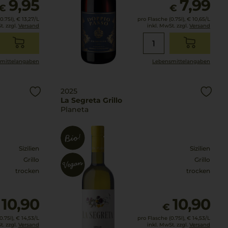
9,95
7,99
€
€
0.75l),
€ 13,27
/L
pro Flasche (0.75l),
€ 10,65
/L
t. zzgl.
Versand
inkl. MwSt. zzgl.
Versand
mittel­angaben
Lebensmittel­angaben
2025
La Segreta Grillo
Planeta
Sizilien
Sizilien
Grillo
Grillo
trocken
trocken
10,90
10,90
€
.75l),
€ 14,53
/L
pro Flasche (0.75l),
€ 14,53
/L
t. zzgl.
Versand
inkl. MwSt. zzgl.
Versand