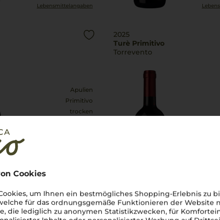
Lebensmittel­angaben
Lebens
2025
Turè Primitivo
Torrevento
Apulien
Primitivo
trocken
8,99
€
pro Flasche (0.75l),
€ 11,99
/L
pro Flasche (
inkl. MwSt. zzgl.
Versand
inkl. MwS
on Cookies
ookies, um Ihnen ein bestmögliches Shopping-Erlebnis zu bi
Lebensmittel­angaben
Lebens
 welche für das ordnungsgemäße Funktionieren der Website
he, die lediglich zu anonymen Statistikzwecken, für Komfortei