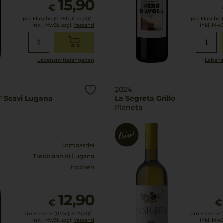
15,90
€
pro Flasche (0.75l),
€ 21,20
/L
pro Flasche (
inkl. MwSt. zzgl.
Versand
inkl. MwS
Lebensmittel­angaben
Lebens
2024
a' Scavi Lugana
La Segreta Grillo
Planeta
Lombardei
Trebbiano di Lugana
trocken
12,90
€
€
pro Flasche (0.75l),
€ 17,20
/L
pro Flasche (0
inkl. MwSt. zzgl.
Versand
inkl. MwS