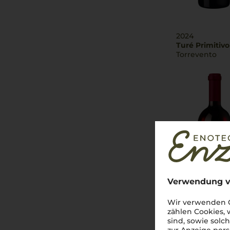
2024
Turé Primitivo
Torrevento
Verwendung v
Wir verwenden C
zählen Cookies,
sind, sowie solc