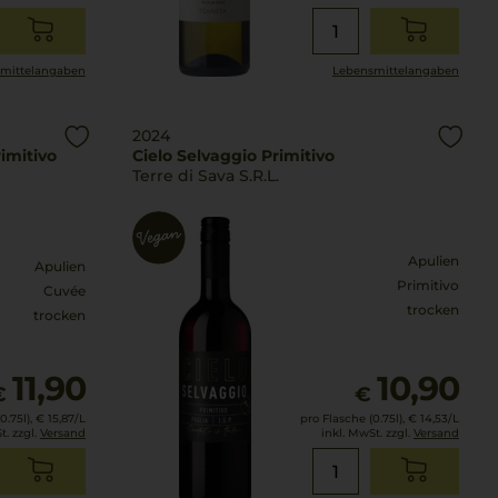
mittel­angaben
Lebensmittel­angaben
2024
imitivo
Cielo Selvaggio Primitivo
Terre di Sava S.R.L.
Apulien
Apulien
Primitivo
Cuvée
trocken
trocken
11,90
10,90
€
€
0.75l),
€ 15,87
/L
pro Flasche (0.75l),
€ 14,53
/L
t. zzgl.
Versand
inkl. MwSt. zzgl.
Versand