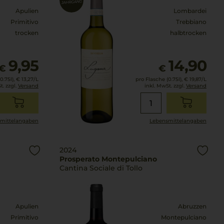
Apulien
Lombardei
Primitivo
Trebbiano
trocken
halbtrocken
9,95
14,90
€
€
0.75l),
€ 13,27
/L
pro Flasche (0.75l),
€ 19,87
/L
t. zzgl.
Versand
inkl. MwSt. zzgl.
Versand
mittel­angaben
Lebensmittel­angaben
2024
Prosperato Montepulciano
Cantina Sociale di Tollo
Apulien
Abruzzen
Primitivo
Montepulciano