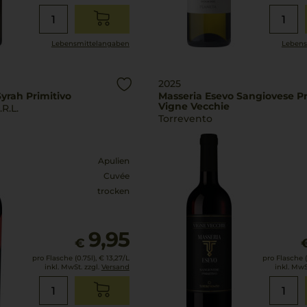
Lebensmittel­angaben
Lebens
2025
Syrah Primitivo
Masseria Esevo Sangiovese Pr
Vigne Vecchie
.R.L.
Torrevento
Apulien
Cuvée
trocken
9,95
€
pro Flasche (0.75l),
€ 13,27
/L
pro Flasche (
inkl. MwSt. zzgl.
Versand
inkl. MwS