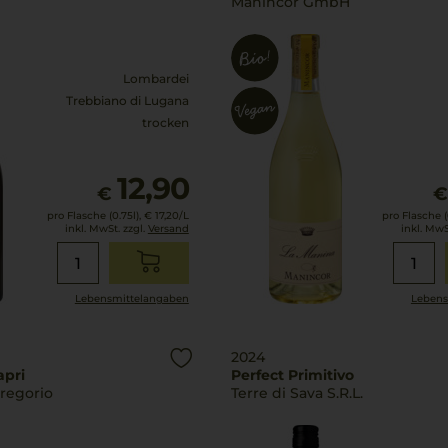
Manincor GmbH
Lombardei
Trebbiano di Lugana
trocken
12,90
€
pro Flasche (0.75l),
€ 17,20
/L
pro Flasche (0
inkl. MwSt. zzgl.
Versand
inkl. MwS
Lebensmittel­angaben
Lebens
2024
apri
Perfect Primitivo
Gregorio
Terre di Sava S.R.L.