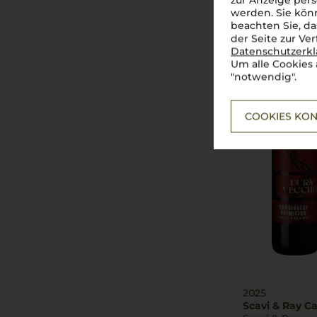
zur Anzeige pers
2024
werden. Sie könn
PuraVecchia V
beachten Sie, da
Sangiovese Pr
der Seite zur Ve
Torrevento
Datenschutzerk
Um alle Cookies 
"notwendig".
COOKIES KON
2025
Scavi & Ray C