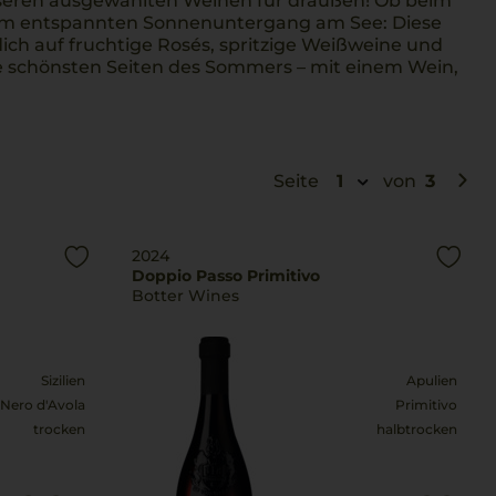
eren ausgewählten Weinen für draußen! Ob beim
 beim entspannten Sonnenuntergang am See: Diese
dich auf fruchtige Rosés, spritzige Weißweine und
e schönsten Seiten des Sommers – mit einem Wein,
Seite
1
von
3
2024
Doppio Passo Primitivo
Botter Wines
Sizilien
Apulien
Nero d'Avola
Primitivo
trocken
halbtrocken