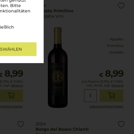
iten genutzt
2024
ten. Bitte
Riticata Primitivo
nktionalitäten
Mezzatia Vini
ießlich
Apulien
Apulien
Primitivo
Primitivo
USWÄHLEN
trocken
trocken
8,99
8,99
€
€
0.75l),
€ 11,99
/L
pro Flasche (0.75l),
€ 11,99
/L
t. zzgl.
Versand
inkl. MwSt. zzgl.
Versand
mittel­angaben
Lebensmittel­angaben
2024
Borgo del Bosco Chianti