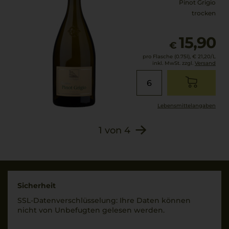
Traubenmostkonzentra
Pinot Grigio
t, Konservierungsstoffe:
trocken
Lagerpotential
SULFITE;
2030
Säureregulatoren:
15,90
€
Verschluss
Weinsäure;
Naturkorken
pro Flasche (0.75l),
€ 21,20
/L
Stabilisatoren: Gummi
inkl. MwSt. zzgl.
Versand
arabicum; Stickstoff
Allergenhinweis
Unter
enthält Sulfite
Schutzatmosphäre
abgefüllt.
Lebensmittel­angaben
1
von
4
Sicherheit
SSL-Daten­verschlüs­selung: Ihre Daten können
nicht von Unbe­fugten gelesen werden.