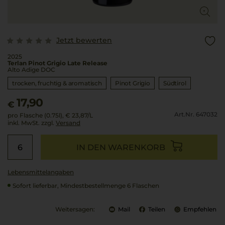
Jetzt bewerten
2025
Terlan Pinot Grigio Late Release
Alto Adige DOC
trocken, fruchtig & aromatisch
Pinot Grigio
Südtirol
17,90
€
Art.Nr. 647032
pro Flasche (0.75l),
€ 23,87
/L
inkl. MwSt. zzgl.
Versand
IN DEN WARENKORB
Lebensmittel­angaben
Sofort lieferbar, Mindestbestellmenge 6 Flaschen
Weitersagen:
Mail
Teilen
Empfehlen