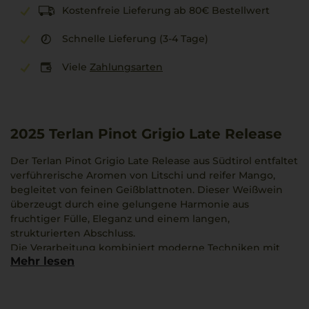
Kostenfreie Lieferung ab 80€ Bestellwert
Schnelle Lieferung (3-4 Tage)
Viele
Zahlungsarten
2025
Terlan Pinot Grigio Late Release
Der Terlan Pinot Grigio Late Release aus Südtirol entfaltet
verführerische Aromen von Litschi und reifer Mango,
begleitet von feinen Geißblattnoten. Dieser Weißwein
überzeugt durch eine gelungene Harmonie aus
fruchtiger Fülle, Eleganz und einem langen,
strukturierten Abschluss.
Die Verarbeitung kombiniert moderne Techniken mit
Mehr lesen
dem ausgeprägten Innovationsgeist des Weinguts
Cantina Terlan. Ein Gleichgewicht zwischen
mineralischen Nuancen und dezenter Opulenz prägt sein
eindrucksvolles Profil.