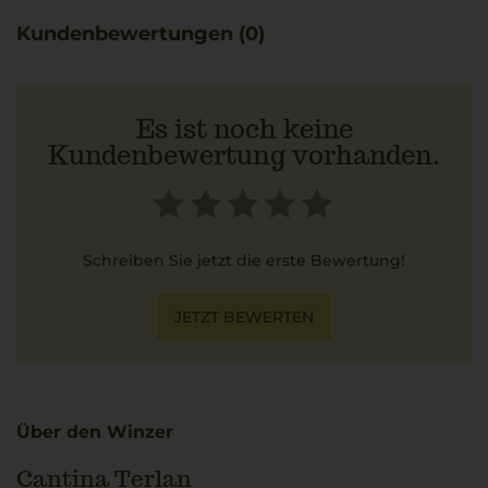
Besonders wertvoll ist die Begleitung zu Gerichten wie
Kundenbewertungen (0)
Spaghetti alle Vongole, die die filigrane Art des Pinot
Grigio gekonnt unterstützen.
Es ist noch keine
Kundenbewertung vorhanden.
Schreiben Sie jetzt die erste Bewertung!
JETZT BEWERTEN
Über den Winzer
Cantina Terlan