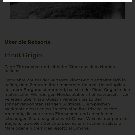
Über die Rebsorte
Pinot Grigio
Zarte Zitrusnoten und lebhafte Säure aus dem Norden
Italiens
Der wahre Zauber der Rebsorte Pinot Grigio entfaltet sich in
Italien, dem Zentrum ihrer modernen Heimat. Ursprünglich
aus dem Burgund stammend, hat sich der Pinot Grigio in den
malerischen Weinbergen Nordostitaliens tief verwurzelt – von
Venetien über Friaul-Julisch Venetien bis zu den
sonnenverwöhnten Hängen Südtirols. Die typischen
Merkmale dieser edlen Tropfen sind ihre frische, leichte
Aromatik, die von zarten Zitrusnoten und einer feinen,
lebendigen Säure begleitet wird. Dieser Wein ist der perfekte
Begleiter zu vielen Gerichten, sei es ein frischer Insalata di
Mare oder ein cremiges Risotto al Limone.