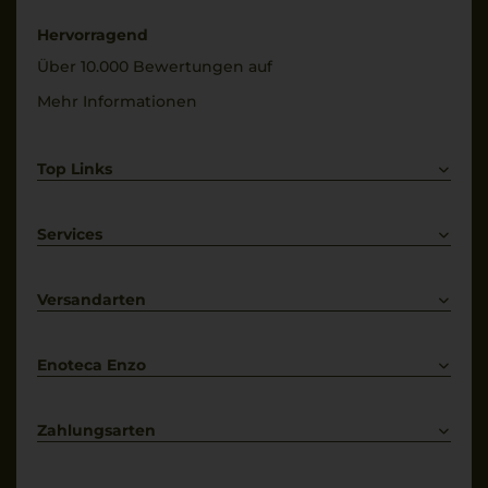
Hervorragend
Über 10.000 Bewertungen auf
Mehr Informationen
Top Links
Rotwein
Weißwein
Services
Prosecco
Lieferkonditionen
Primitivo
Kontakt
Versandarten
Bestellung widerrufen
Enoteca Enzo
Über uns
Bewertungs-Richtlinien
Zahlungsarten
* Preisangaben inkl. gesetzl. MwSt. und zzgl. Service- & Versandkosten