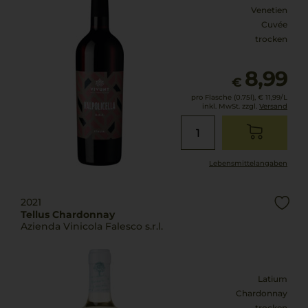
Venetien
Cuvée
trocken
8,99
€
pro Flasche (0.75l),
€ 11,99
/L
inkl. MwSt. zzgl.
Versand
Lebensmittel­angaben
2021
Tellus Chardonnay
Azienda Vinicola Falesco s.r.l.
Latium
Chardonnay
trocken