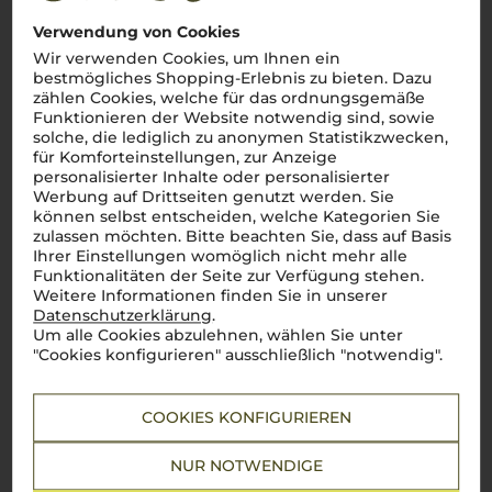
Verwendung von Cookies
Wir verwenden Cookies, um Ihnen ein
bestmögliches Shopping-Erlebnis zu bieten. Dazu
Lebensmittel­angaben
zählen Cookies, welche für das ordnungsgemäße
Funktionieren der Website notwendig sind, sowie
solche, die lediglich zu anonymen Statistikzwecken,
2017
für Komforteinstellungen, zur Anzeige
Emma Tiger Super Z Primitivo
personalisierter Inhalte oder personalisierter
San Marzano
Werbung auf Drittseiten genutzt werden. Sie
können selbst entscheiden, welche Kategorien Sie
zulassen möchten. Bitte beachten Sie, dass auf Basis
Ihrer Einstellungen womöglich nicht mehr alle
Apulien
Funktionalitäten der Seite zur Verfügung stehen.
Weitere Informationen finden Sie in unserer
Primitivo
Datenschutzerklärung
.
halbtrocken
Um alle Cookies abzulehnen, wählen Sie unter
"Cookies konfigurieren" ausschließlich "notwendig".
24,90
€
pro Flasche (0.75l),
€ 33,20
/L
COOKIES KONFIGURIEREN
inkl. MwSt. zzgl.
Versand
NUR NOTWENDIGE