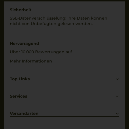
Sicherheit
SSL-Daten­verschlüs­selung: Ihre Daten können
nicht von Unbe­fugten gelesen werden.
Hervorragend
Über 10.000 Bewertungen auf
Mehr Informationen
Top Links
Rotwein
Weißwein
Services
Prosecco
Lieferkonditionen
Primitivo
Kontakt
Versandarten
Bestellung widerrufen