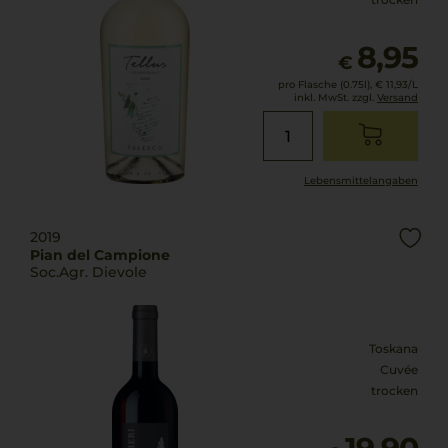
8,95
€
pro Flasche (0.75l),
€ 11,93
/L
inkl. MwSt. zzgl.
Versand
Lebensmittel­angaben
2019
Pian del Campione
Soc.Agr. Dievole
Toskana
Cuvée
trocken