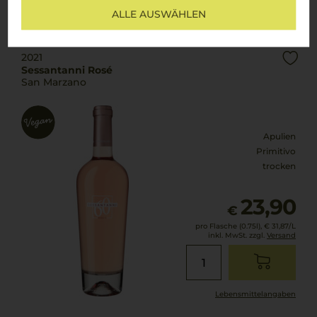
ALLE AUSWÄHLEN
Lebensmittel­angaben
2021
Sessantanni Rosé
San Marzano
Apulien
Primitivo
trocken
23,90
€
pro Flasche (0.75l),
€ 31,87
/L
inkl. MwSt. zzgl.
Versand
Lebensmittel­angaben