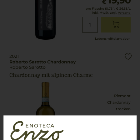
19,90
€
pro Flasche (0.75l),
€ 26,53
/L
inkl. MwSt. zzgl.
Versand
Lebensmittel­angaben
2021
Roberto Sarotto Chardonnay
Roberto Sarotto
Chardonnay mit alpinem Charme
Piemont
Chardonnay
trocken
15,90
€
pro Flasche (0.75l),
€ 21,20
/L
inkl. MwSt. zzgl.
Versand