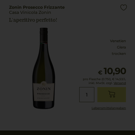
Zonin Prosecco Frizzante
Casa Vinicola Zonin
L'aperitivo perfetto!
Venetien
Glera
trocken
10,90
€
pro Flasche (0.75l),
€ 14,53
/L
inkl. MwSt. zzgl.
Versand
Lebensmittel­angaben