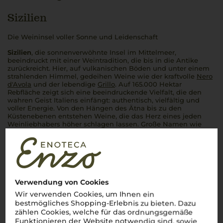
Sizilien
Die Weininsel voller Sonne und Leidenschaft
Sizilien
, die sonnenverwöhnte Insel im Mittelmeer,
beeindruckt mit einer Weintradition, die bis in die Antike
zurückreicht. Hier, auf vulkanischen Böden und unter einem
strahlenden Himmel, gedeihen Weine wie der kraftvolle
Nero
d'Avola
und der lebendige
Grillo
. Auf 165.000 Hektar
Rebfläche zeigt sich eine beeindruckende Vielfalt, die den
wahren Geist Italiens einfängt: authentisch, vielfältig und
voller Energie. Von den Hängen des Ätna bis zu den
Küstenebenen entstehen Weine, die das Herz eines jeden
Weinliebhabers höher schlagen lassen. Große Namen wie
Donnafugata
,
Planeta
und
Tasca d'Almerita
stehen für die
herausragende Qualität
sizilianischer Weine
. Ein Wein dieser
Insel ist wie ein kurzer Ausflug nach Italien – voller
Geschmack, Leidenschaft und Lebensfreude. Salute!
Mehr Weine aus Sizilien
Verwendung von Cookies
Wir verwenden Cookies, um Ihnen ein
bestmögliches Shopping-Erlebnis zu bieten. Dazu
zählen Cookies, welche für das ordnungsgemäße
Funktionieren der Website notwendig sind, sowie