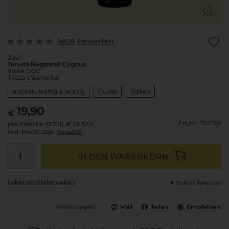
Jetzt bewerten
2021
Tenuta Regaleali Cygnus
Sicilia DOC
Tasca d'Almerita
trocken, kräftig & würzig
Cuvée
Sizilien
19,90
€
Art.Nr. 564769
pro Flasche (0.75l),
€ 26,53
/L
inkl. MwSt. zzgl.
Versand
IN DEN WARENKORB
Lebensmittel­angaben
Sofort lieferbar
Weitersagen:
Mail
Teilen
Empfehlen