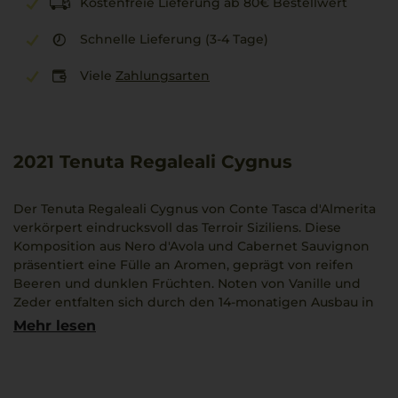
Kostenfreie Lieferung ab 80€ Bestellwert
Schnelle Lieferung (3-4 Tage)
Viele
Zahlungsarten
2021
Tenuta Regaleali Cygnus
Der Tenuta Regaleali Cygnus von Conte Tasca d'Almerita
verkörpert eindrucksvoll das Terroir Siziliens. Diese
Komposition aus Nero d'Avola und Cabernet Sauvignon
präsentiert eine Fülle an Aromen, geprägt von reifen
Beeren und dunklen Früchten. Noten von Vanille und
Zeder entfalten sich durch den 14-monatigen Ausbau in
Eichenfässern, was den Wein durch seinen vollen Körper
Mehr lesen
zusätzlich bereichert.
Mit seiner intensiven Struktur und einem langen
Nachklang bietet der Rotwein ein besonderes