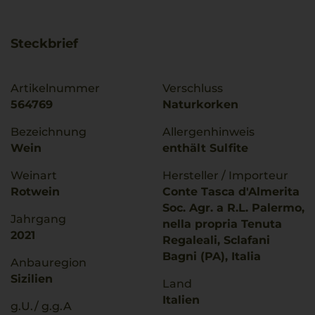
Steckbrief
Artikelnummer
Verschluss
564769
Naturkorken
Bezeichnung
Allergenhinweis
Wein
enthält Sulfite
Weinart
Hersteller / Importeur
Rotwein
Conte Tasca d'Almerita
Soc. Agr. a R.L. Palermo,
Jahrgang
nella propria Tenuta
2021
Regaleali, Sclafani
Bagni (PA), Italia
Anbauregion
Sizilien
Land
Italien
g.U./ g.g.A