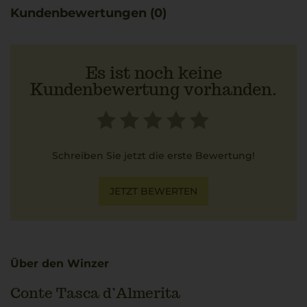
Genusserlebnis. In Kombination mit Fettuccine al Ragù
Kundenbewertungen (0)
Siciliano entfaltet sich die gesamte Faszination dieses
italienischen Weins. Kritiker loben seine Qualität, was
sich auch in Auszeichnungen widerspiegelt.
Es ist noch keine
Kundenbewertung vorhanden.
Schreiben Sie jetzt die erste Bewertung!
JETZT BEWERTEN
Über den Winzer
Conte Tasca d’Almerita