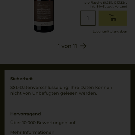
5,2 g/L
pro Flasche (0.75l),
€ 13,32
/L
inkl. MwSt. zzgl.
Versand
Lagerpotential
2028
Lebensmittel­angaben
1
von
11
Sicherheit
SSL-Daten­verschlüs­selung: Ihre Daten können
nicht von Unbe­fugten gelesen werden.
Hervorragend
Über 10.000 Bewertungen auf
Mehr Informationen