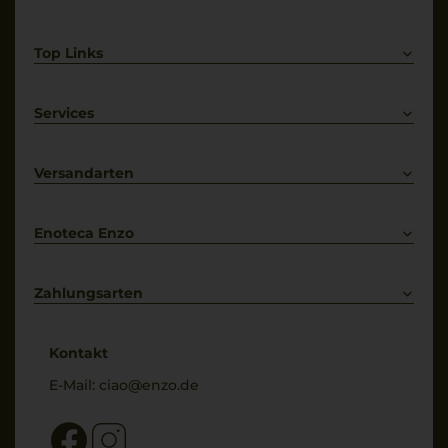
Top Links
Rotwein
Weißwein
Services
Prosecco
Lieferkonditionen
Primitivo
Kontakt
Versandarten
Bestellung widerrufen
Enoteca Enzo
Über uns
Bewertungs-Richtlinien
Zahlungsarten
* Preisangaben inkl. gesetzl. MwSt. und zzgl. Service- & Versandkosten
Kontakt
E-Mail:
ciao@enzo.de