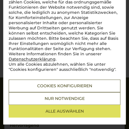
zählen Cookies, welche für das ordnungsgemäße
trocken
Funktionieren der Website notwendig sind, sowie
solche, die lediglich zu anonymen Statistikzwecken,
für Komforteinstellungen, zur Anzeige
27,90
€
personalisierter Inhalte oder personalisierter
Werbung auf Drittseiten genutzt werden. Sie
pro Flasche (0.75l),
€ 37,20
/L
inkl. MwSt. zzgl.
Versand
können selbst entscheiden, welche Kategorien Sie
zulassen möchten. Bitte beachten Sie, dass auf Basis
Ihrer Einstellungen womöglich nicht mehr alle
Funktionalitäten der Seite zur Verfügung stehen.
Weitere Informationen finden Sie in unserer
Lebensmittel­angaben
Datenschutzerklärung
.
Um alle Cookies abzulehnen, wählen Sie unter
"Cookies konfigurieren" ausschließlich "notwendig".
COOKIES KONFIGURIEREN
Sicherheit
NUR NOTWENDIGE
SSL-Daten­verschlüs­selung: Ihre Daten können
nicht von Unbe­fugten gelesen werden.
ALLE AUSWÄHLEN
Hervorragend