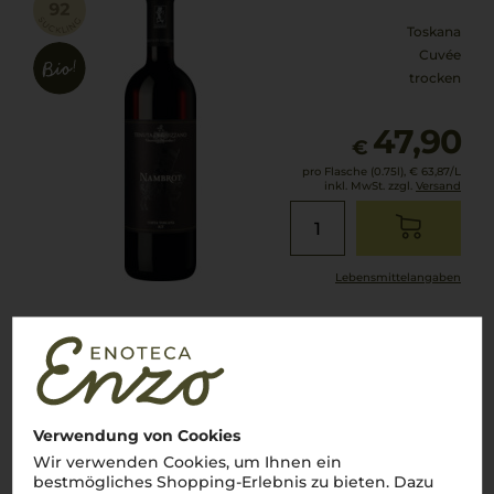
Toskana
Cuvée
trocken
47,90
€
pro Flasche (0.75l),
€ 63,87
/L
inkl. MwSt. zzgl.
Versand
Lebensmittel­angaben
2018
Veneroso Rosso
Tenuta di Ghizzano
Verwendung von Cookies
Wir verwenden Cookies, um Ihnen ein
Toskana
bestmögliches Shopping-Erlebnis zu bieten. Dazu
Cuvée