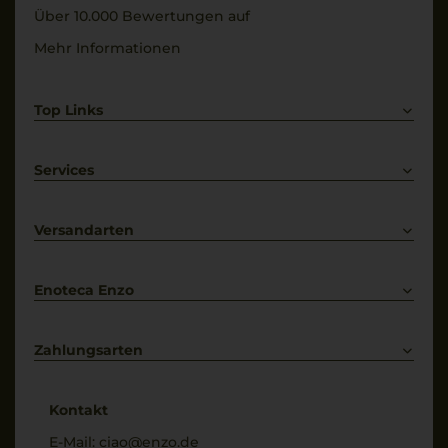
Über 10.000 Bewertungen auf
Mehr Informationen
Top Links
Rotwein
Weißwein
Services
Prosecco
Lieferkonditionen
Primitivo
Kontakt
Versandarten
Bestellung widerrufen
Enoteca Enzo
Über uns
Bewertungs-Richtlinien
Zahlungsarten
* Preisangaben inkl. gesetzl. MwSt. und zzgl. Service- & Versandkosten
Kontakt
E-Mail:
ciao@enzo.de