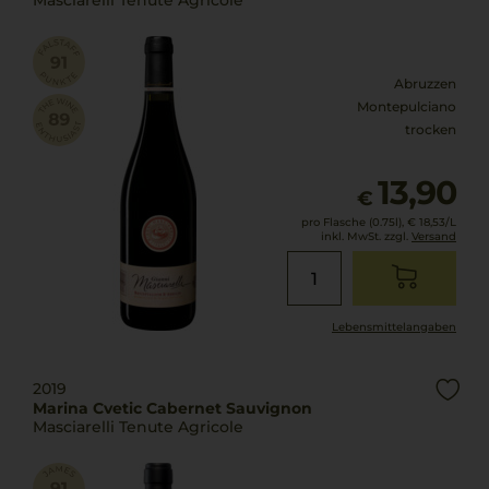
Masciarelli Tenute Agricole
Abruzzen
Montepulciano
trocken
13,90
€
pro Flasche (0.75l),
€ 18,53
/L
inkl. MwSt. zzgl.
Versand
Lebensmittel­angaben
2019
Marina Cvetic Cabernet Sauvignon
Masciarelli Tenute Agricole