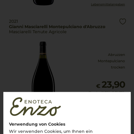
Lebensmittel­angaben
2021
Gianni Masciarelli Montepulciano d'Abruzzo
Masciarelli Tenute Agricole
Abruzzen
Montepulciano
trocken
23,90
€
pro Flasche (0.75l),
€ 31,87
/L
inkl. MwSt. zzgl.
Versand
Lebensmittel­angaben
Verwendung von Cookies
Wir verwenden Cookies, um Ihnen ein