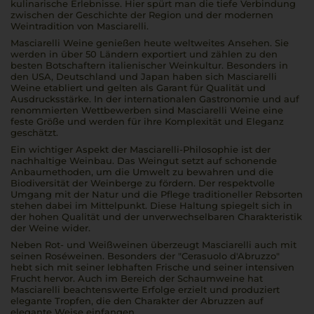
kulinarische Erlebnisse. Hier spürt man die tiefe Verbindung
zwischen der Geschichte der Region und der modernen
Weintradition von Masciarelli.
Masciarelli Weine genießen heute weltweites Ansehen. Sie
werden in über 50 Ländern exportiert und zählen zu den
besten Botschaftern italienischer Weinkultur. Besonders in
den USA, Deutschland und Japan haben sich Masciarelli
Weine etabliert und gelten als Garant für Qualität und
Ausdrucksstärke. In der internationalen Gastronomie und auf
renommierten Wettbewerben sind Masciarelli Weine eine
feste Größe und werden für ihre Komplexität und Eleganz
geschätzt.
Ein wichtiger Aspekt der Masciarelli-Philosophie ist der
nachhaltige Weinbau. Das Weingut setzt auf schonende
Anbaumethoden, um die Umwelt zu bewahren und die
Biodiversität der Weinberge zu fördern. Der respektvolle
Umgang mit der Natur und die Pflege traditioneller Rebsorten
stehen dabei im Mittelpunkt. Diese Haltung spiegelt sich in
der hohen Qualität und der unverwechselbaren Charakteristik
der Weine wider.
Neben Rot- und Weißweinen überzeugt Masciarelli auch mit
seinen Roséweinen. Besonders der "Cerasuolo d'Abruzzo"
hebt sich mit seiner lebhaften Frische und seiner intensiven
Frucht hervor. Auch im Bereich der Schaumweine hat
Masciarelli beachtenswerte Erfolge erzielt und produziert
elegante Tropfen, die den Charakter der Abruzzen auf
elegante Weise einfangen.