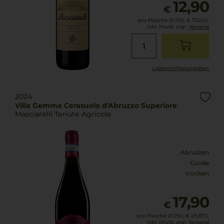
12,90
€
pro Flasche (0.75l),
€ 17,20
/L
inkl. MwSt. zzgl.
Versand
Lebensmittel­angaben
2024
Villa Gemma Cerasuolo d'Abruzzo Superiore
Masciarelli Tenute Agricole
Abruzzen
Cuvée
trocken
17,90
€
pro Flasche (0.75l),
€ 23,87
/L
inkl. MwSt. zzgl.
Versand