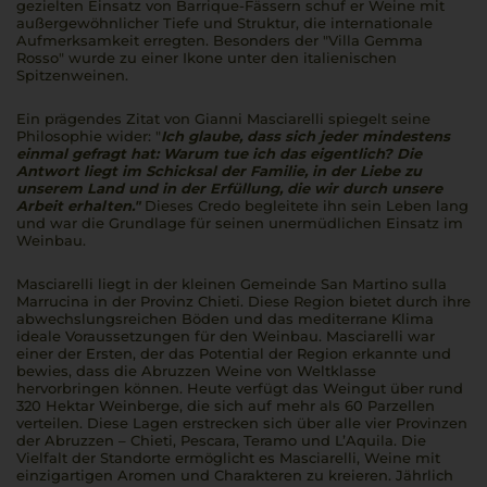
gezielten Einsatz von Barrique-Fässern schuf er Weine mit
außergewöhnlicher Tiefe und Struktur, die internationale
Aufmerksamkeit erregten. Besonders der "Villa Gemma
Rosso" wurde zu einer Ikone unter den italienischen
Spitzenweinen.
Ein prägendes Zitat von Gianni Masciarelli spiegelt seine
Philosophie wider: "
Ich glaube, dass sich jeder mindestens
einmal gefragt hat: Warum tue ich das eigentlich? Die
Antwort liegt im Schicksal der Familie, in der Liebe zu
unserem Land und in der Erfüllung, die wir durch unsere
Arbeit erhalten."
Dieses Credo begleitete ihn sein Leben lang
und war die Grundlage für seinen unermüdlichen Einsatz im
Weinbau.
Masciarelli liegt in der kleinen Gemeinde San Martino sulla
Marrucina in der Provinz Chieti. Diese Region bietet durch ihre
abwechslungsreichen Böden und das mediterrane Klima
ideale Voraussetzungen für den Weinbau. Masciarelli war
einer der Ersten, der das Potential der Region erkannte und
bewies, dass die Abruzzen Weine von Weltklasse
hervorbringen können. Heute verfügt das Weingut über rund
320 Hektar Weinberge, die sich auf mehr als 60 Parzellen
verteilen. Diese Lagen erstrecken sich über alle vier Provinzen
der Abruzzen – Chieti, Pescara, Teramo und L’Aquila. Die
Vielfalt der Standorte ermöglicht es Masciarelli, Weine mit
einzigartigen Aromen und Charakteren zu kreieren. Jährlich