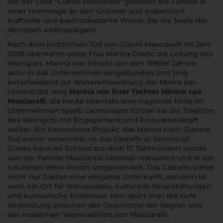
Mit der Linie "Gianni Masciarelli" gedenkt die Familie in
einer Hommage an den Gründer und präsentiert
kraftvolle und ausdrucksstarke Weine, die die Seele der
Abruzzen widerspiegeln.
Nach dem plötzlichen Tod von Gianni Masciarelli im Jahr
2008 übernahm seine Frau Marina Cvetic die Leitung des
Weinguts. Marina war bereits seit den 1990er Jahren
aktiv in das Unternehmen eingebunden und trug
entscheidend zur Weiterentwicklung der Marke bei.
Unterstützt wird
Marina von ihrer Tochter Miriam Lee
Masciarelli
, die heute ebenfalls eine tragende Rolle im
Unternehmen spielt. Gemeinsam führen sie die Tradition
des Weinguts mit Engagement und Innovationskraft
weiter. Ein besonderes Projekt, das Marina nach Giannis
Tod weiter vorantrieb, ist das Castello di Semivicoli.
Dieses barocke Schloss aus dem 17. Jahrhundert wurde
von der Familie Masciarelli liebevoll restauriert und in ein
luxuriöses Wein-Resort umgewandelt. Das Castello bietet
nicht nur Gästen eine elegante Unterkunft, sondern ist
auch ein Ort für Weinproben, kulturelle Veranstaltungen
und kulinarische Erlebnisse. Hier spürt man die tiefe
Verbindung zwischen der Geschichte der Region und
der modernen Weintradition von Masciarelli.