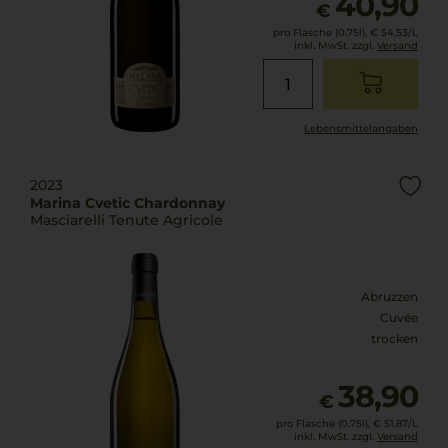
40,90
€
pro Flasche (0.75l),
€ 54,53
/L
inkl. MwSt. zzgl.
Versand
Lebensmittel­angaben
2023
Marina Cvetic Chardonnay
Masciarelli Tenute Agricole
Abruzzen
Cuvée
trocken
38,90
€
pro Flasche (0.75l),
€ 51,87
/L
inkl. MwSt. zzgl.
Versand