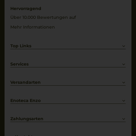
Hervorragend
Über 10.000 Bewertungen auf
Mehr Informationen
Top Links
Rotwein
Weißwein
Services
Prosecco
Lieferkonditionen
Primitivo
Kontakt
Versandarten
Bestellung widerrufen
Enoteca Enzo
Über uns
Bewertungs-Richtlinien
Zahlungsarten
* Preisangaben inkl. gesetzl. MwSt. und zzgl. Service- & Versandkosten