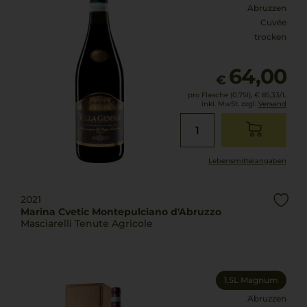
Abruzzen
Cuvée
trocken
64,00
€
pro Flasche (0.75l),
€ 85,33
/L
inkl. MwSt. zzgl.
Versand
Lebensmittel­angaben
2021
Marina Cvetic Montepulciano d'Abruzzo
Masciarelli Tenute Agricole
1,5L Magnum
Abruzzen