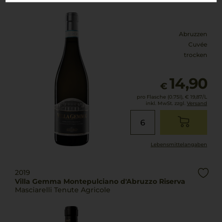
Abruzzen
Cuvée
trocken
14,90
€
pro Flasche (0.75l),
€ 19,87
/L
inkl. MwSt. zzgl.
Versand
Lebensmittel­angaben
2019
Villa Gemma Montepulciano d'Abruzzo Riserva
Masciarelli Tenute Agricole