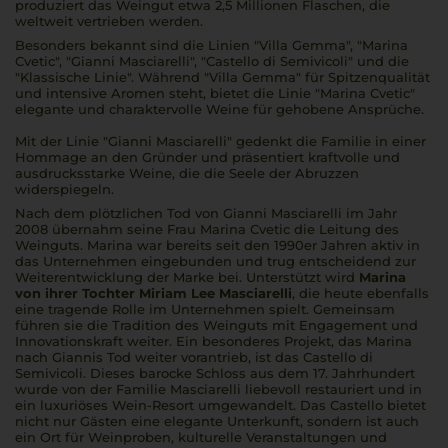
produziert das Weingut etwa 2,5 Millionen Flaschen, die
weltweit vertrieben werden.
Besonders bekannt sind die Linien "Villa Gemma", "Marina
Cvetic", "Gianni Masciarelli", "Castello di Semivicoli" und die
"Klassische Linie". Während "Villa Gemma" für Spitzenqualität
und intensive Aromen steht, bietet die Linie "Marina Cvetic"
elegante und charaktervolle Weine für gehobene Ansprüche.
Mit der Linie "Gianni Masciarelli" gedenkt die Familie in einer
Hommage an den Gründer und präsentiert kraftvolle und
ausdrucksstarke Weine, die die Seele der Abruzzen
widerspiegeln.
Nach dem plötzlichen Tod von Gianni Masciarelli im Jahr
2008 übernahm seine Frau Marina Cvetic die Leitung des
Weinguts. Marina war bereits seit den 1990er Jahren aktiv in
das Unternehmen eingebunden und trug entscheidend zur
Weiterentwicklung der Marke bei. Unterstützt wird
Marina
von ihrer Tochter Miriam Lee Masciarelli
, die heute ebenfalls
eine tragende Rolle im Unternehmen spielt. Gemeinsam
führen sie die Tradition des Weinguts mit Engagement und
Innovationskraft weiter. Ein besonderes Projekt, das Marina
nach Giannis Tod weiter vorantrieb, ist das Castello di
Semivicoli. Dieses barocke Schloss aus dem 17. Jahrhundert
wurde von der Familie Masciarelli liebevoll restauriert und in
ein luxuriöses Wein-Resort umgewandelt. Das Castello bietet
nicht nur Gästen eine elegante Unterkunft, sondern ist auch
ein Ort für Weinproben, kulturelle Veranstaltungen und