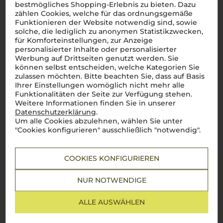
bestmögliches Shopping-Erlebnis zu bieten. Dazu
2021
zählen Cookies, welche für das ordnungsgemäße
Gianni Masciarelli Montepulciano d'Abruzzo
Funktionieren der Website notwendig sind, sowie
Masciarelli Tenute Agricole
solche, die lediglich zu anonymen Statistikzwecken,
für Komforteinstellungen, zur Anzeige
personalisierter Inhalte oder personalisierter
Werbung auf Drittseiten genutzt werden. Sie
Abruzzen
können selbst entscheiden, welche Kategorien Sie
Montepulciano
zulassen möchten. Bitte beachten Sie, dass auf Basis
trocken
Ihrer Einstellungen womöglich nicht mehr alle
Funktionalitäten der Seite zur Verfügung stehen.
Weitere Informationen finden Sie in unserer
13,90
Datenschutzerklärung
.
€
Um alle Cookies abzulehnen, wählen Sie unter
pro Flasche (0.75l),
€ 18,53
/L
"Cookies konfigurieren" ausschließlich "notwendig".
inkl. MwSt. zzgl.
Versand
COOKIES KONFIGURIEREN
Lebensmittel­angaben
NUR NOTWENDIGE
2023
ALLE AUSWÄHLEN
Villa Gemma Abruzzo Bianco
Masciarelli Tenute Agricole