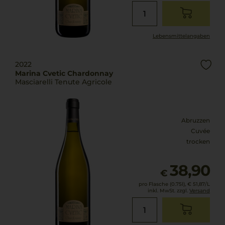
Lebensmittel­angaben
2022
Marina Cvetic Chardonnay
Masciarelli Tenute Agricole
Abruzzen
Cuvée
trocken
38,90
€
pro Flasche (0.75l),
€ 51,87
/L
inkl. MwSt. zzgl.
Versand