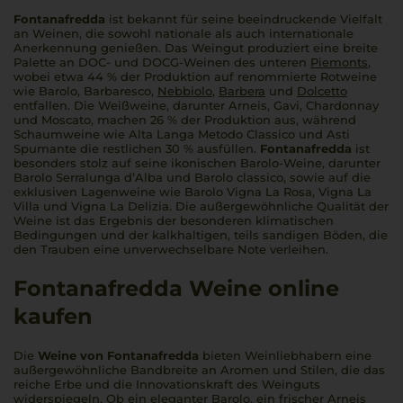
Fontanafredda
ist bekannt für seine beeindruckende Vielfalt
an Weinen, die sowohl nationale als auch internationale
Anerkennung genießen. Das Weingut produziert eine breite
Palette an DOC- und DOCG-Weinen des unteren
Piemonts
,
wobei etwa 44 % der Produktion auf renommierte Rotweine
wie Barolo, Barbaresco,
Nebbiolo
,
Barbera
und
Dolcetto
entfallen. Die Weißweine, darunter Arneis, Gavi, Chardonnay
und Moscato, machen 26 % der Produktion aus, während
Schaumweine wie Alta Langa Metodo Classico und Asti
Spumante die restlichen 30 % ausfüllen.
Fontanafredda
ist
besonders stolz auf seine ikonischen Barolo-Weine, darunter
Barolo Serralunga d’Alba und Barolo classico, sowie auf die
exklusiven Lagenweine wie Barolo Vigna La Rosa, Vigna La
Villa und Vigna La Delizia. Die außergewöhnliche Qualität der
Weine ist das Ergebnis der besonderen klimatischen
Bedingungen und der kalkhaltigen, teils sandigen Böden, die
den Trauben eine unverwechselbare Note verleihen.
Fontanafredda Weine online
kaufen
Die
Weine von Fontanafredda
bieten Weinliebhabern eine
außergewöhnliche Bandbreite an Aromen und Stilen, die das
reiche Erbe und die Innovationskraft des Weinguts
widerspiegeln. Ob ein eleganter Barolo, ein frischer Arneis