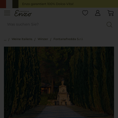
Enzo garantiert 100% Dolce-Vita!
Weine Italiens
Winzer
Fontanafredda S.r.l.