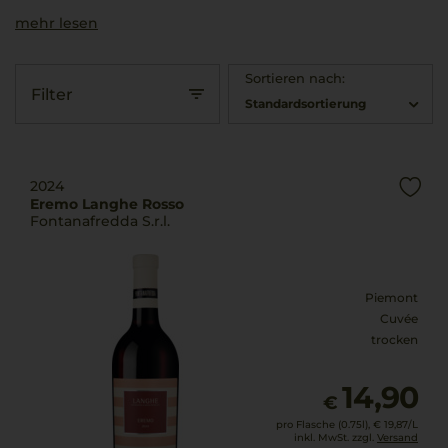
mehr lesen
Sortieren nach:
Filter
Standardsortierung
2024
Eremo Langhe Rosso
Fontanafredda S.r.l.
Piemont
Cuvée
trocken
14,90
€
pro Flasche (0.75l),
€ 19,87
/L
inkl. MwSt. zzgl.
Versand