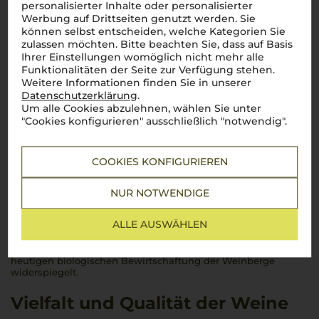
personalisierter Inhalte oder personalisierter
Lebensmittel­angaben
Werbung auf Drittseiten genutzt werden. Sie
können selbst entscheiden, welche Kategorien Sie
zulassen möchten. Bitte beachten Sie, dass auf Basis
Ihrer Einstellungen womöglich nicht mehr alle
Funktionalitäten der Seite zur Verfügung stehen.
Geschichte und Ursprung
Weitere Informationen finden Sie in unserer
Datenschutzerklärung
.
Um alle Cookies abzulehnen, wählen Sie unter
Das
Weingut Fontanafredda
hat seine Wurzeln in einer
"Cookies konfigurieren" ausschließlich "notwendig".
außergewöhnlichen Liebesgeschichte. 1858 erwarb König
Vittorio Emanuele II. das Anwesen als Zeichen seiner
Zuneigung zu Rosa Vercellana, auch bekannt als „La Bela
Rosin“. Dieses Geschenk markierte den Beginn eines
COOKIES KONFIGURIEREN
Vermächtnisses, das bis heute anhält. Der Name
Fontanafredda
leitet sich von den Kindern des Königspaares
NUR NOTWENDIGE
ab: Maria Vittoria und Emanuele Alberto, Graf von Mirafiore
und
Fontanafredda
. Unter der Leitung von Emanuele
Guerrieri di Mirafiore, dem Sohn von Vittorio Emanuele II.,
ALLE AUSWÄHLEN
entwickelte sich das Weingut in den späten 1870er Jahren zu
einem florierenden Betrieb.
Fontanafredda
blieb stets ein Ort
der Innovation und des Respekts für das Land, was sich in der
heutigen biologischen Bewirtschaftung der Weinberge
widerspiegelt.
Vielfalt und Qualität der Weine