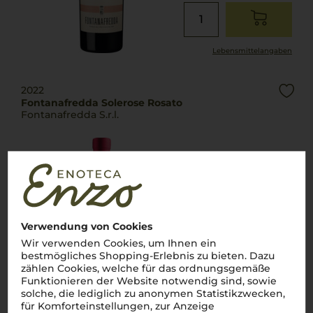
Lebensmittel­angaben
2022
Fontanafredda Solerose Rosato
Fontanafredda S.r.l.
Piemont
Cuvée
trocken
Verwendung von Cookies
12,90
€
Wir verwenden Cookies, um Ihnen ein
bestmögliches Shopping-Erlebnis zu bieten. Dazu
pro Flasche (0.75l),
€ 17,20
/L
inkl. MwSt. zzgl.
Versand
zählen Cookies, welche für das ordnungsgemäße
Funktionieren der Website notwendig sind, sowie
solche, die lediglich zu anonymen Statistikzwecken,
für Komforteinstellungen, zur Anzeige