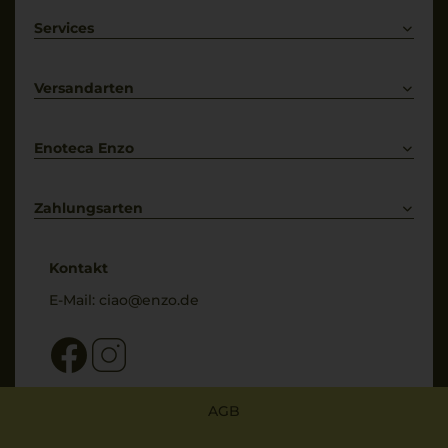
Rotwein
Weißwein
Services
Prosecco
Lieferkonditionen
Primitivo
Kontakt
Versandarten
Bestellung widerrufen
Enoteca Enzo
Über uns
Bewertungs-Richtlinien
Zahlungsarten
* Preisangaben inkl. gesetzl. MwSt. und zzgl. Service- & Versandkosten
Kontakt
E-Mail:
ciao@enzo.de
AGB