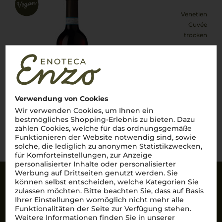
Venetien
Cuvée
trocken
5,90
€
pro Flasche (0.75l),
€ 7,87
/L
inkl. MwSt. zzgl.
Versand
Verwendung von Cookies
Wir verwenden Cookies, um Ihnen ein
bestmögliches Shopping-Erlebnis zu bieten. Dazu
Lebensmittel­angaben
zählen Cookies, welche für das ordnungsgemäße
Funktionieren der Website notwendig sind, sowie
solche, die lediglich zu anonymen Statistikzwecken,
für Komforteinstellungen, zur Anzeige
personalisierter Inhalte oder personalisierter
Werbung auf Drittseiten genutzt werden. Sie
können selbst entscheiden, welche Kategorien Sie
Sicherheit
zulassen möchten. Bitte beachten Sie, dass auf Basis
Ihrer Einstellungen womöglich nicht mehr alle
SSL-Daten­verschlüs­selung: Ihre Daten können
Funktionalitäten der Seite zur Verfügung stehen.
nicht von Unbe­fugten gelesen werden.
Weitere Informationen finden Sie in unserer