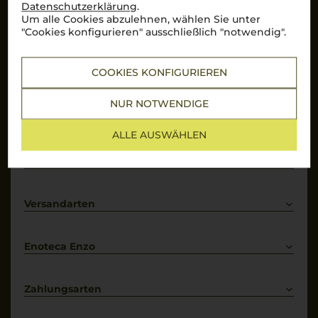
Datenschutzerklärung
.
Um alle Cookies abzulehnen, wählen Sie unter
Hervorragend
"Cookies konfigurieren" ausschließlich "notwendig".
Über 10.000 Bewertungen auf
COOKIES KONFIGURIEREN
Mehr Informationen
NUR NOTWENDIGE
Top Links
ALLE AUSWÄHLEN
Rotwein
Weißwein
Services
Prosecco
Lieferkonditionen
Primitivo
Kontakt
Versandarten
Bestellung widerrufen
Enoteca Enzo
Über uns
Bewertungs-Richtlinien
Zahlungsarten