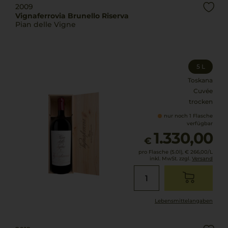
2009
Vignaferrovia Brunello Riserva
Pian delle Vigne
5 L
Toskana
Cuvée
trocken
nur noch 1 Flasche
verfügbar
1.330,00
€
pro Flasche (5.0l),
€ 266,00
/L
inkl. MwSt. zzgl.
Versand
Lebensmittel­angaben