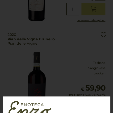
Lebensmittel­angaben
2020
Pian delle Vigne Brunello
Pian delle Vigne
Toskana
Sangiovese
trocken
59,90
€
pro Flasche (0.75l),
€ 79,87
/L
inkl. MwSt. zzgl.
Versand