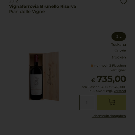
2012
Vignaferrovia Brunello Riserva
Pian delle Vigne
3 L
Toskana
Cuvée
trocken
nur noch 2 Flaschen
verfügbar
735,00
€
pro Flasche (3.0l),
€ 245,00
/L
inkl. MwSt. zzgl.
Versand
Lebensmittel­angaben