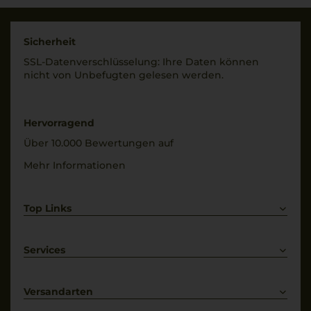
Sicherheit
SSL-Daten­verschlüs­selung: Ihre Daten können
nicht von Unbe­fugten gelesen werden.
Hervorragend
Über 10.000 Bewertungen auf
Mehr Informationen
Top Links
Rotwein
Weißwein
Services
Prosecco
Lieferkonditionen
Primitivo
Kontakt
Versandarten
Bestellung widerrufen