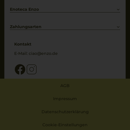
Enoteca Enzo
Über uns
Bewertungs-Richtlinien
Zahlungsarten
* Preisangaben inkl. gesetzl. MwSt. und zzgl. Service- & Versandkosten
Kontakt
E-Mail:
ciao@enzo.de
AGB
Impressum
Datenschutzerklärung
Cookie-Einstellungen