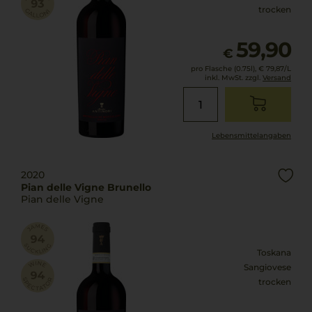
trocken
59,90
€
pro Flasche (0.75l),
€ 79,87
/L
inkl. MwSt. zzgl.
Versand
Lebensmittel­angaben
2020
Pian delle Vigne Brunello
Pian delle Vigne
Toskana
Sangiovese
trocken