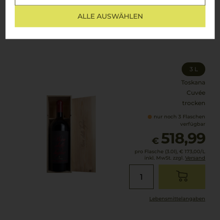
2004
ALLE AUSWÄHLEN
Pian delle Vigne Brunello
Pian delle Vigne
3 L
Toskana
Cuvée
trocken
nur noch 3 Flaschen
verfügbar
518,99
€
pro Flasche (3.0l),
€ 173,00
/L
inkl. MwSt. zzgl.
Versand
Lebensmittel­angaben