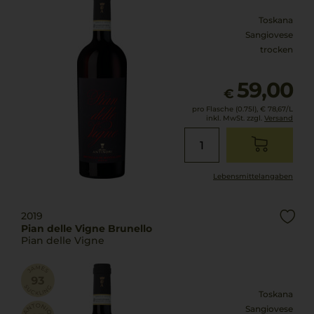
Toskana
Sangiovese
trocken
59,00
€
pro Flasche (0.75l),
€ 78,67
/L
inkl. MwSt. zzgl.
Versand
Lebensmittel­angaben
2019
Pian delle Vigne Brunello
Pian delle Vigne
Toskana
Sangiovese