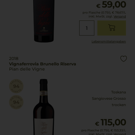
59,00
€
pro Flasche (0.75l),
€ 78,67
/L
inkl. MwSt. zzgl.
Versand
Lebensmittel­angaben
2018
Vignaferrovia Brunello Riserva
Pian delle Vigne
Toskana
Sangiovese Grosso
trocken
115,00
€
pro Flasche (0.75l),
€ 153,33
/L
inkl. MwSt. zzgl.
Versand