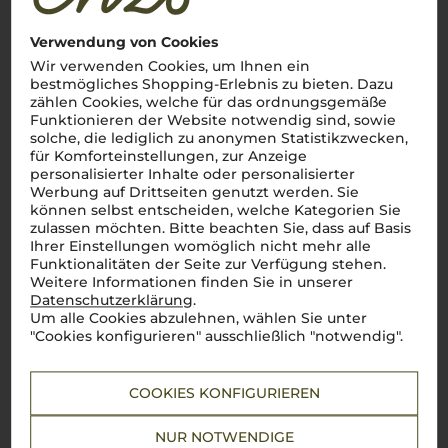
Lebensmittel­angaben
Verwendung von Cookies
Wir verwenden Cookies, um Ihnen ein
2019
bestmögliches Shopping-Erlebnis zu bieten. Dazu
Pian dellle Vigne Vignaferrovia Riserva
zählen Cookies, welche für das ordnungsgemäße
Pian delle Vigne
Funktionieren der Website notwendig sind, sowie
solche, die lediglich zu anonymen Statistikzwecken,
für Komforteinstellungen, zur Anzeige
personalisierter Inhalte oder personalisierter
Werbung auf Drittseiten genutzt werden. Sie
Toskana
können selbst entscheiden, welche Kategorien Sie
Cuvée
zulassen möchten. Bitte beachten Sie, dass auf Basis
trocken
Ihrer Einstellungen womöglich nicht mehr alle
Funktionalitäten der Seite zur Verfügung stehen.
129,00
Weitere Informationen finden Sie in unserer
€
Datenschutzerklärung
.
Um alle Cookies abzulehnen, wählen Sie unter
pro Flasche (0.75l),
€ 172,00
/L
inkl. MwSt. zzgl.
Versand
"Cookies konfigurieren" ausschließlich "notwendig".
COOKIES KONFIGURIEREN
Lebensmittel­angaben
NUR NOTWENDIGE