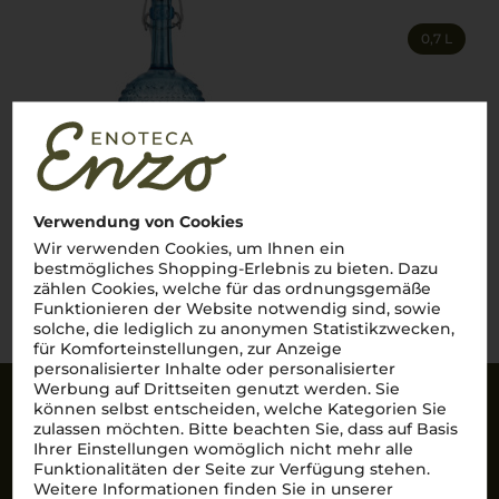
0,7 L
38,90
€
pro Flasche (0.7l),
€ 55,57
/L
inkl. MwSt. zzgl.
Versand
Verwendung von Cookies
Wir verwenden Cookies, um Ihnen ein
bestmögliches Shopping-Erlebnis zu bieten. Dazu
Lebensmittel­angaben
zählen Cookies, welche für das ordnungsgemäße
Funktionieren der Website notwendig sind, sowie
solche, die lediglich zu anonymen Statistikzwecken,
für Komforteinstellungen, zur Anzeige
personalisierter Inhalte oder personalisierter
Werbung auf Drittseiten genutzt werden. Sie
können selbst entscheiden, welche Kategorien Sie
Sicherheit
zulassen möchten. Bitte beachten Sie, dass auf Basis
Ihrer Einstellungen womöglich nicht mehr alle
SSL-Daten­verschlüs­selung: Ihre Daten können
Funktionalitäten der Seite zur Verfügung stehen.
nicht von Unbe­fugten gelesen werden.
Weitere Informationen finden Sie in unserer