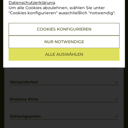
Datenschutzerklärung
.
Um alle Cookies abzulehnen, wählen Sie unter
Hervorragend
"Cookies konfigurieren" ausschließlich "notwendig".
Über 10.000 Bewertungen auf
COOKIES KONFIGURIEREN
Mehr Informationen
NUR NOTWENDIGE
Top Links
ALLE AUSWÄHLEN
Rotwein
Weißwein
Services
Prosecco
Lieferkonditionen
Primitivo
Kontakt
Versandarten
Bestellung widerrufen
Enoteca Enzo
Über uns
Bewertungs-Richtlinien
Zahlungsarten