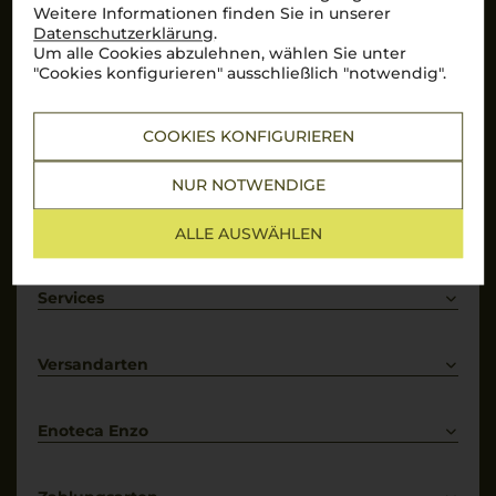
Weitere Informationen finden Sie in unserer
nicht von Unbe­fugten gelesen werden.
Datenschutzerklärung
.
Um alle Cookies abzulehnen, wählen Sie unter
"Cookies konfigurieren" ausschließlich "notwendig".
Hervorragend
Über 10.000 Bewertungen auf
COOKIES KONFIGURIEREN
Mehr Informationen
NUR NOTWENDIGE
Top Links
ALLE AUSWÄHLEN
Rotwein
Weißwein
Services
Prosecco
Lieferkonditionen
Primitivo
Kontakt
Versandarten
Bestellung widerrufen
Enoteca Enzo
Über uns
Bewertungs-Richtlinien