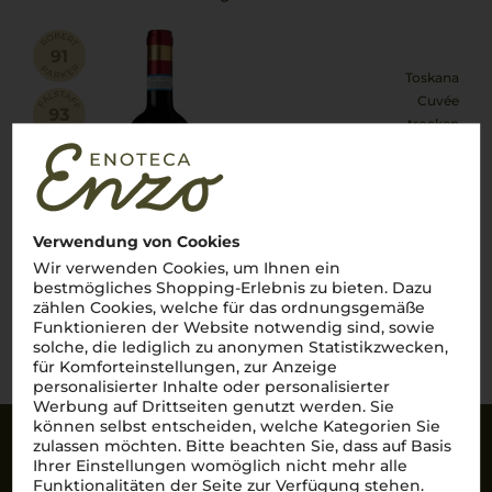
Toskana
Cuvée
trocken
23,90
€
pro Flasche (0.75l),
€ 31,87
/L
inkl. MwSt. zzgl.
Versand
Verwendung von Cookies
Wir verwenden Cookies, um Ihnen ein
bestmögliches Shopping-Erlebnis zu bieten. Dazu
zählen Cookies, welche für das ordnungsgemäße
Lebensmittel­angaben
Funktionieren der Website notwendig sind, sowie
solche, die lediglich zu anonymen Statistikzwecken,
für Komforteinstellungen, zur Anzeige
personalisierter Inhalte oder personalisierter
Werbung auf Drittseiten genutzt werden. Sie
können selbst entscheiden, welche Kategorien Sie
zulassen möchten. Bitte beachten Sie, dass auf Basis
Sicherheit
Ihrer Einstellungen womöglich nicht mehr alle
Funktionalitäten der Seite zur Verfügung stehen.
SSL-Daten­verschlüs­selung: Ihre Daten können