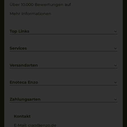
Über 10.000 Bewertungen auf
Mehr Informationen
Top Links
Rotwein
Weißwein
Services
Prosecco
Lieferkonditionen
Primitivo
Kontakt
Versandarten
Bestellung widerrufen
Enoteca Enzo
Über uns
Bewertungs-Richtlinien
Zahlungsarten
* Preisangaben inkl. gesetzl. MwSt. und zzgl. Service- & Versandkosten
Kontakt
E-Mail:
ciao@enzo.de