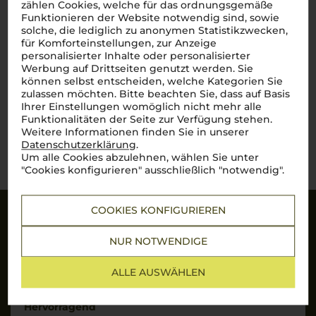
zählen Cookies, welche für das ordnungsgemäße
trocken
Funktionieren der Website notwendig sind, sowie
solche, die lediglich zu anonymen Statistikzwecken,
für Komforteinstellungen, zur Anzeige
25,90
€
personalisierter Inhalte oder personalisierter
Werbung auf Drittseiten genutzt werden. Sie
pro Flasche (0.75l),
€ 34,53
/L
inkl. MwSt. zzgl.
Versand
können selbst entscheiden, welche Kategorien Sie
zulassen möchten. Bitte beachten Sie, dass auf Basis
Ihrer Einstellungen womöglich nicht mehr alle
Funktionalitäten der Seite zur Verfügung stehen.
Weitere Informationen finden Sie in unserer
Lebensmittel­angaben
Datenschutzerklärung
.
Um alle Cookies abzulehnen, wählen Sie unter
"Cookies konfigurieren" ausschließlich "notwendig".
COOKIES KONFIGURIEREN
Sicherheit
NUR NOTWENDIGE
SSL-Daten­verschlüs­selung: Ihre Daten können
nicht von Unbe­fugten gelesen werden.
ALLE AUSWÄHLEN
Hervorragend