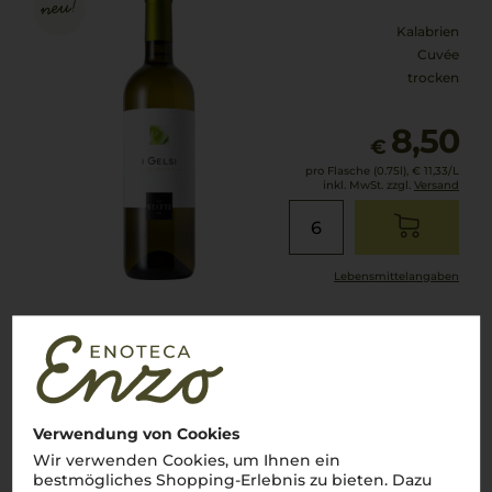
Kalabrien
Cuvée
trocken
8,50
€
pro Flasche (0.75l),
€ 11,33
/L
inkl. MwSt. zzgl.
Versand
Lebensmittel­angaben
2020
Batasarro Statti
Statti
Verwendung von Cookies
Wir verwenden Cookies, um Ihnen ein
Kalabrien
bestmögliches Shopping-Erlebnis zu bieten. Dazu
Cuvée