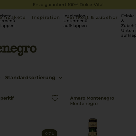
Enzo garantiert 100% Dolce-Vita!
ebote
Inspiration
Feinko
einpakete
Inspiration
Feinkost & Zubehör
ermenü
Untermenü
&
klappen
aufklappen
Zubehö
Unter
aufkla
negro
:
Standardsortierung
peritif
Amaro Montenegro
Montenegro
0,7 L