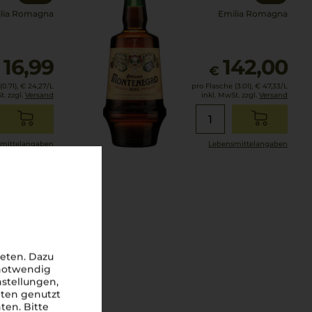
lia Romagna
Emilia Romagna
16,99
142,00
€
€
0.7l),
€ 24,27
/L
pro Flasche (3.0l),
€ 47,33
/L
t. zzgl.
Versand
inkl. MwSt. zzgl.
Versand
mittel­angaben
Lebensmittel­angaben
eten. Dazu
 notwendig
nstellungen,
iten genutzt
ten. Bitte