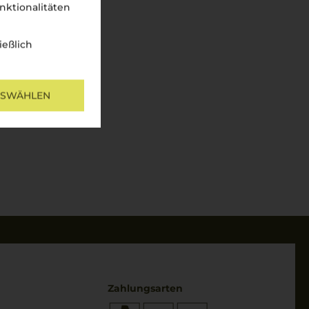
nktionalitäten
ießlich
USWÄHLEN
Zahlungsarten