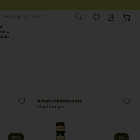
st
r
menü
ppen
Amaro Montenegro
Montenegro
0,7 L
3 L