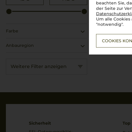
beachten Sie, da
Az.Agr. Ferrini Bianca
der Seite zur Ve
Datenschutzerk
Azienda Agricola Bulgarini Fausto
Um alle Cookies 
"notwendig".
Azienda Agricola Cà Maiol
Farbe
Azienda Agricola Casanova di Neri
COOKIES KON
Anbauregion
Azienda Agricola COS
Azienda Agricola Falletto
Weitere Filter anzeigen
Azienda Agricola Fosso Corno
Azienda Agricola Francesco Gravner
Azienda Agricola Inama
Azienda Agricola Poliziano
Azienda Agrigola Cecilia Beretta
Sicherheit
Top 
Azienda Vinicola Falesco s.r.l.
SSL-Daten­verschlüs­