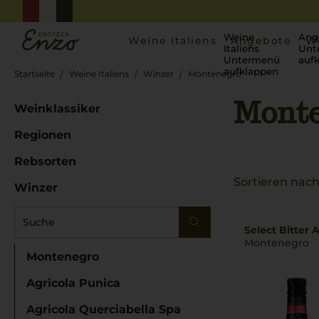
Weine
Ang
Weine Italiens
Angebote
W
Italiens
Unt
Untermenü
auf
aufklappen
Startseite
Weine Italiens
Winzer
Montenegro
Monte
Weinklassiker
Regionen
Rebsorten
Sortieren nach
Winzer
Select Bitter A
Montenegro
Montenegro
Agricola Punica
Agricola Querciabella Spa