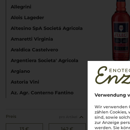
Allegrini
Alois Lageder
Altesino SpA Societá Agricola
Amaretti Virginia
Araldica Castelvero
Argentiera Societa' Agricola
Argiano
Astoria Vini
Az. Agr. Conterno Fantino
Verwendung v
Az. Agr. Ferrini Carlo
Wir verwenden C
zählen Cookies,
Az. Agr. Il Marroneto di Mori Aless
Preis
pro Artikel
sind, sowie solc
zur Anzeige pers
Az. Agricola Tenuta S. Antonio
werden. Sie könn
13 €
142 €