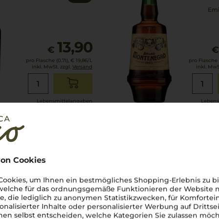
Emi
13,90
€
pro Flasche (0.7l),
€ 19,86
/L
pro Flasche (
inkl. MwSt. zzgl.
Versand
inkl. MwS
Lebensmittel­angaben
Lebens
on Cookies
ookies, um Ihnen ein bestmögliches Shopping-Erlebnis zu bi
 welche für das ordnungsgemäße Funktionieren der Website
he, die lediglich zu anonymen Statistikzwecken, für Komfortei
onalisierter Inhalte oder personalisierter Werbung auf Drittse
en selbst entscheiden, welche Kategorien Sie zulassen möch