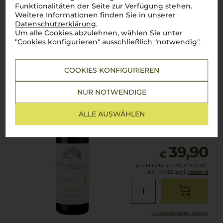
Funktionalitäten der Seite zur Verfügung stehen.
Weitere Informationen finden Sie in unserer
Lebensmittel­angaben
Datenschutzerklärung
.
Um alle Cookies abzulehnen, wählen Sie unter
"Cookies konfigurieren" ausschließlich "notwendig".
2022
Bruno Giacosa Nebbiolo d'Alba
Bruno Giacosa
COOKIES KONFIGURIEREN
NUR NOTWENDIGE
Piemont
Nebbiolo
ALLE AUSWÄHLEN
trocken
39,90
€
pro Flasche (0.75l),
€ 53,20
/L
inkl. MwSt. zzgl.
Versand
Lebensmittel­angaben