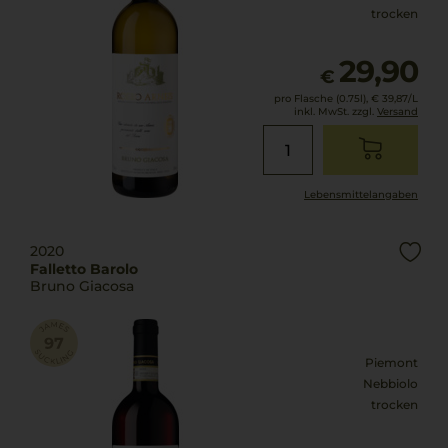
trocken
29,90
€
pro Flasche (0.75l),
€ 39,87
/L
inkl. MwSt. zzgl.
Versand
Lebensmittel­angaben
2020
Falletto Barolo
Bruno Giacosa
Piemont
Nebbiolo
trocken