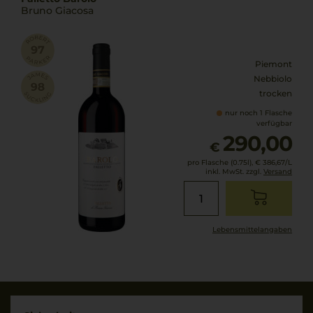
Bruno Giacosa
Piemont
Nebbiolo
trocken
nur noch 1 Flasche
verfügbar
290,00
€
pro Flasche (0.75l),
€ 386,67
/L
inkl. MwSt. zzgl.
Versand
Lebensmittel­angaben