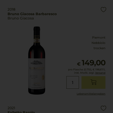
2018
Bruno Giacosa Barbaresco
Bruno Giacosa
Piemont
Nebbiolo
trocken
149,00
€
pro Flasche (0.75l),
€ 198,67
/L
inkl. MwSt. zzgl.
Versand
Lebensmittel­angaben
2021
Falletto Barolo