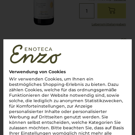
Lebensmittel­angaben
2019
Falletto Barolo
Bruno Giacosa
Verwendung von Cookies
Piemont
Wir verwenden Cookies, um Ihnen ein
Nebbiolo
bestmögliches Shopping-Erlebnis zu bieten. Dazu
trocken
zählen Cookies, welche für das ordnungsgemäße
Funktionieren der Website notwendig sind, sowie
nur noch 3 Flaschen
solche, die lediglich zu anonymen Statistikzwecken,
verfügbar
für Komforteinstellungen, zur Anzeige
235,00
€
personalisierter Inhalte oder personalisierter
Werbung auf Drittseiten genutzt werden. Sie
pro Flasche (0.75l),
€ 313,33
/L
inkl. MwSt. zzgl.
Versand
können selbst entscheiden, welche Kategorien Sie
zulassen möchten. Bitte beachten Sie, dass auf Basis
Ihrer Einstellungen womöglich nicht mehr alle