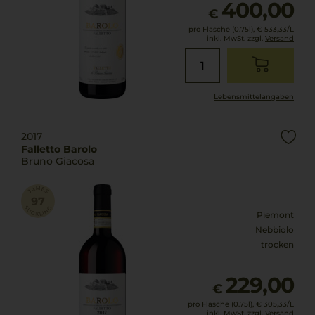
400,00
€
pro Flasche (0.75l),
€ 533,33
/L
inkl. MwSt. zzgl.
Versand
Lebensmittel­angaben
2017
Falletto Barolo
Bruno Giacosa
Piemont
Nebbiolo
trocken
229,00
€
pro Flasche (0.75l),
€ 305,33
/L
inkl. MwSt. zzgl.
Versand