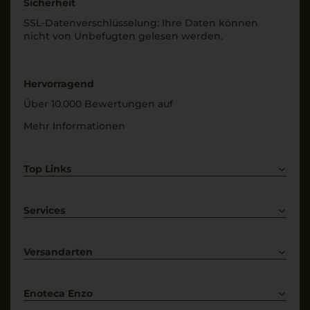
Sicherheit
SSL-Daten­verschlüs­selung: Ihre Daten können
nicht von Unbe­fugten gelesen werden.
Hervorragend
Über 10.000 Bewertungen auf
Mehr Informationen
Top Links
Rotwein
Weißwein
Services
Prosecco
Lieferkonditionen
Primitivo
Kontakt
Versandarten
Bestellung widerrufen
Enoteca Enzo