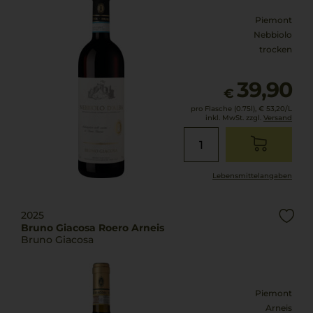
Piemont
Nebbiolo
trocken
39,90
€
pro Flasche (0.75l),
€ 53,20
/L
inkl. MwSt. zzgl.
Versand
Lebensmittel­angaben
2025
Bruno Giacosa Roero Arneis
Bruno Giacosa
Piemont
Arneis