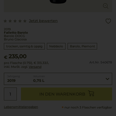
Jetzt bewerten
2019
Falletto Barolo
Barolo DOCG
Bruno Giacosa
trocken, samtig & üppig
Nebbiolo
Barolo
Piemont
235,00
€
Art.Nr. 540678
pro Flasche (0.75l),
€ 313,33
/L
inkl. MwSt. zzgl.
Versand
Jahrgang
Volumen
2019
0,75 L
IN DEN WARENKORB
Lebensmittel­angaben
nur noch 3 Flaschen verfügbar