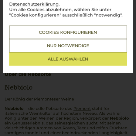
Datenschutzerklärung
.
Um alle Cookies abzulehnen, wählen Sie unter
"Cookies konfigurieren" ausschließlich "notwendig".
COOKIES KONFIGURIEREN
NUR NOTWENDIGE
ALLE AUSWÄHLEN
Über die Rebsorte
Nebbiolo
Der König der Piemonteser Weine
Nebbiolo
– die edle Rebsorte des
Piemont
steht für
italienische Weinkultur auf höchstem Niveau. Als wahrer
König unter den Weinen der Region, verkörpert der
Nebbiolo
ein Genusserlebnis, das seinesgleichen sucht. Mit seinen
vielschichtigen Aromen von Rosen, Teer und reifen Früchten,
samtigen
tannini
und einer beeindruckenden Langlebigkeit,