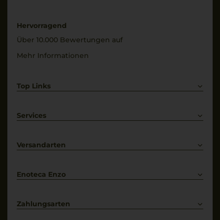
100% Nebbiolo
Trinktemperatur
Hervorragend
16 °C
Über 10.000 Bewertungen auf
Mehr Informationen
Top Links
Rotwein
Weißwein
Services
Prosecco
Lieferkonditionen
Primitivo
Kontakt
Versandarten
Bestellung widerrufen
Enoteca Enzo
Über uns
Bewertungs-Richtlinien
Zahlungsarten