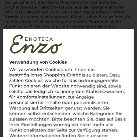
der Langhe, wo das
Piemont
seine Schönheit entfaltet,
wächst die edle
Nebbiolo-Traube
, aus der dieser kraftvolle
vino rosso
gewonnen wird. Ob in den malerischen Dörfern
Barolo
, La Morra oder Monforte d’Alba – überall spürt man die
Leidenschaft für diesen eleganten Wein.
Barolo
besticht
durch seine Tiefe, Struktur und sein beeindruckendes
Alterungspotenzial. Ein Glas
Barolo
ist wie ein Stück Italien –
intensiv, raffiniert und einfach unvergesslich.
Salute!
Verwendung von Cookies
Wir verwenden Cookies, um Ihnen ein
bestmögliches Shopping-Erlebnis zu bieten. Dazu
zählen Cookies, welche für das ordnungsgemäße
Funktionieren der Website notwendig sind, sowie
solche, die lediglich zu anonymen Statistikzwecken,
für Komforteinstellungen, zur Anzeige
personalisierter Inhalte oder personalisierter
Werbung auf Drittseiten genutzt werden. Sie
können selbst entscheiden, welche Kategorien Sie
zulassen möchten. Bitte beachten Sie, dass auf Basis
Ihrer Einstellungen womöglich nicht mehr alle
Funktionalitäten der Seite zur Verfügung stehen.
Weitere Informationen finden Sie in unserer