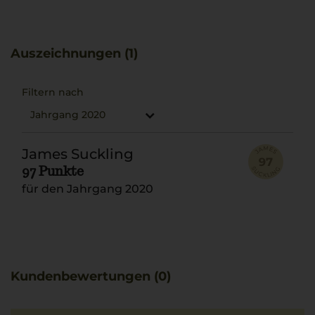
Bezug zum Terroir.
Als Begleitung empfiehlt sich ein klassisches
Rinderragout mit einer feinen Sauce, das die
Auszeichnungen (1)
mediterranen Aromen unterstreicht.
Filtern nach
Jahrgang 2020
James Suckling
97 Punkte
für den Jahrgang 2020
Kundenbewertungen (0)