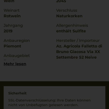
Wein
2045
Weinart
Verschluss
Rotwein
Naturkorken
Jahrgang
Allergenhinweis
2019
enthält Sulfite
Anbauregion
Hersteller / Importeur
Piemont
Az. Agricola Falletto di
Bruno Giacosa Via XX
Anbaugebiet
Settembre 52 Neive
Barolo
Italia
Mehr lesen
g.U./ g.g.A
Land
Barolo
Italien
Qualitätsstufe
Füllmenge
Denominazione Di
0,75 L
Sicherheit
Origine Controllata E G
SSL-Daten­verschlüs­selung: Ihre Daten können
Geschmack
nicht von Unbe­fugten gelesen werden.
Rebsorten
trocken