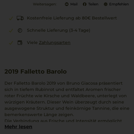
Weitersagen:
Mail
Teilen
Empfehlen
Kostenfreie Lieferung ab 80€ Bestellwert
Schnelle Lieferung (3-4 Tage)
Viele
Zahlungsarten
2019
Falletto Barolo
Der Falletto Barolo 2019 von Bruno Giacosa präsentiert
sich in tiefem Rubinrot und entfaltet Aromen frischer
roter Früchte wie Kirsche und Waldbeere, unterlegt von
würzigen Kräutern. Dieser Wein überzeugt durch seine
ausgewogene Struktur und feinkörnige Tannine, die eine
bemerkenswerte Länge zeigen.
Die Verbindung aus Frische und Intensität ermöglicht
Mehr lesen
ein hohes Entwicklungspotenzial. Bruno Giacosa aus
dem Piemont ist bekannt für Präzision und starken