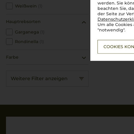
werden. Sie könn
Azienda Agricola Bulgarini Fausto
Weißwein
(1)
beachten Sie, da
der Seite zur Ve
Azienda Agricola Cà Maiol
Datenschutzerk
Hauptrebsorten
Um alle Cookies 
Azienda Agricola Casanova di Neri
"notwendig".
Garganega
(1)
Azienda Agricola COS
Rondinella
(1)
COOKIES KON
Azienda Agricola Falletto
Farbe
Azienda Agricola Fosso Corno
Azienda Agricola Francesco Gravner
Weitere Filter anzeigen
Azienda Agricola Inama
Azienda Agricola Poliziano
Azienda Agrigola Cecilia Beretta
Azienda Vinicola Falesco s.r.l.
Baglio Curatolo