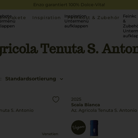
Enzo garantiert 100% Dolce-Vita!
ebote
Inspiration
Feinko
einpakete
Inspiration
Feinkost & Zubehör
ermenü
Untermenü
&
klappen
aufklappen
Zubehö
Unter
aufkla
gricola Tenuta S. Anto
:
Standardsortierung
2025
Scaia Bianca
enuta S. Antonio
Az. Agricola Tenuta S. Antonio
Venetien