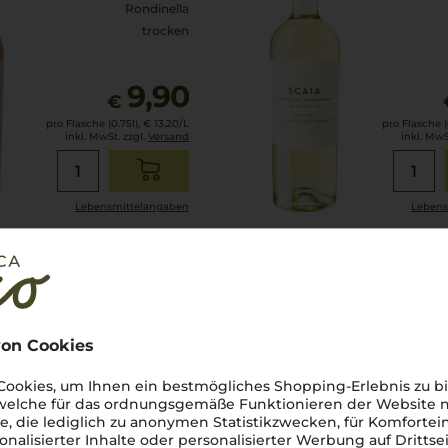
Rondinella
trocken
9,90
€
pro Flasche (0.75l),
€ 13,20
/L
pro Flasche (0
inkl. MwSt. zzgl.
Versand
inkl. MwS
Lebensmittel­angaben
Lebens
on Cookies
ookies, um Ihnen ein bestmögliches Shopping-Erlebnis zu bi
 welche für das ordnungsgemäße Funktionieren der Website
he, die lediglich zu anonymen Statistikzwecken, für Komfortei
onalisierter Inhalte oder personalisierter Werbung auf Drittse