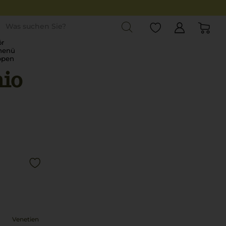
st
r
menü
ppen
nio
Venetien