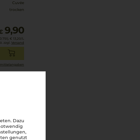
Cuvée
trocken
9,90
€
.75l),
€ 13,20
/L
t. zzgl.
Versand
mittel­angaben
eten. Dazu
 notwendig
nstellungen,
iten genutzt