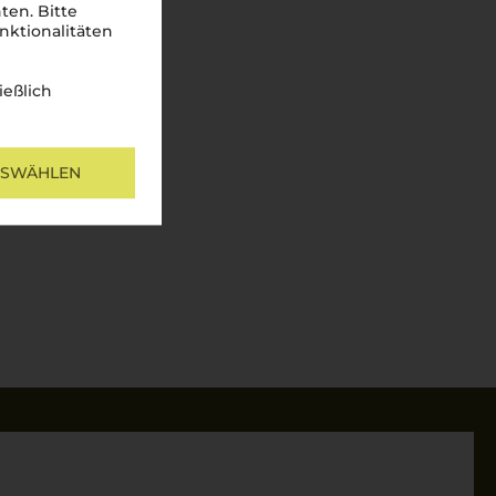
ten. Bitte
nktionalitäten
ießlich
USWÄHLEN