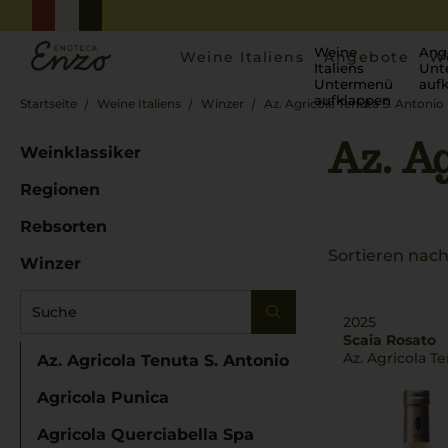
Weine
Ang
Weine Italiens
Angebote
W
Italiens
Unt
Untermenü
auf
aufklappen
Startseite
Weine Italiens
Winzer
Az. Agricola Tenuta S. Antonio
Az. A
Weinklassiker
Regionen
Rebsorten
Sortieren nach
Winzer
2025
Scaia Rosato
Az. Agricola T
Az. Agricola Tenuta S. Antonio
Agricola Punica
Agricola Querciabella Spa