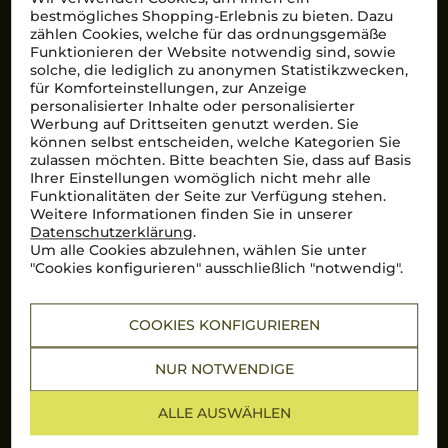
bestmögliches Shopping-Erlebnis zu bieten. Dazu
zählen Cookies, welche für das ordnungsgemäße
Hervorragend
Funktionieren der Website notwendig sind, sowie
Über 10.000 Bewertungen auf
solche, die lediglich zu anonymen Statistikzwecken,
für Komforteinstellungen, zur Anzeige
Mehr Informationen
personalisierter Inhalte oder personalisierter
Werbung auf Drittseiten genutzt werden. Sie
können selbst entscheiden, welche Kategorien Sie
zulassen möchten. Bitte beachten Sie, dass auf Basis
Top Links
Ihrer Einstellungen womöglich nicht mehr alle
Funktionalitäten der Seite zur Verfügung stehen.
Rotwein
Weitere Informationen finden Sie in unserer
Weißwein
Services
Datenschutzerklärung
.
Prosecco
Um alle Cookies abzulehnen, wählen Sie unter
Lieferkonditionen
"Cookies konfigurieren" ausschließlich "notwendig".
Primitivo
Kontakt
Versandarten
Bestellung widerrufen
COOKIES KONFIGURIEREN
Enoteca Enzo
NUR NOTWENDIGE
Über uns
Bewertungs-Richtlinien
Zahlungsarten
ALLE AUSWÄHLEN