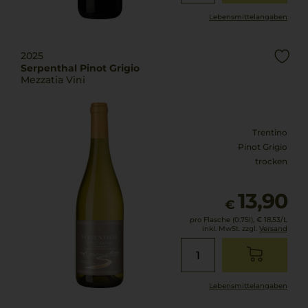
Lebensmittel­angaben
2025
Serpenthal Pinot Grigio
Mezzatia Vini
Trentino
Pinot Grigio
trocken
13,90
€
pro Flasche (0.75l),
€ 18,53
/L
inkl. MwSt. zzgl.
Versand
Lebensmittel­angaben