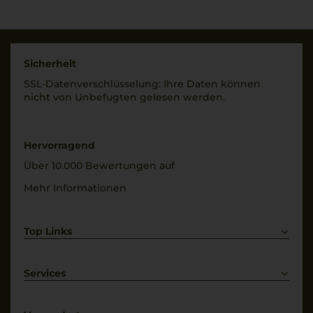
Sicherheit
SSL-Daten­verschlüs­selung: Ihre Daten können
nicht von Unbe­fugten gelesen werden.
Hervorragend
Über 10.000 Bewertungen auf
Mehr Informationen
Top Links
Rotwein
Weißwein
Services
Prosecco
Lieferkonditionen
Primitivo