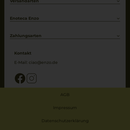
Kontakt
Versandarten
Bestellung widerrufen
Enoteca Enzo
Über uns
Bewertungs-Richtlinien
Zahlungsarten
* Preisangaben inkl. gesetzl. MwSt. und zzgl. Service- & Versandkosten
Kontakt
E-Mail:
ciao@enzo.de
AGB
Impressum
Datenschutzerklärung