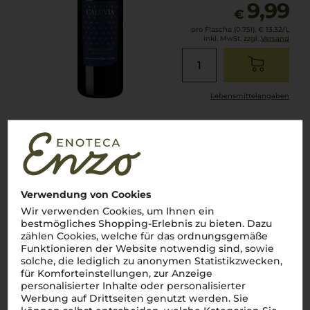
9,99
€
pro Flasche (0.75l),
€ 13,32
/L
inkl. MwSt. zzgl.
Versand
Lebensmittel­angaben
2024
Riticata Primitivo
Mezzatia Vini
Verwendung von Cookies
Wir verwenden Cookies, um Ihnen ein
Apulien
bestmögliches Shopping-Erlebnis zu bieten. Dazu
Primitivo
zählen Cookies, welche für das ordnungsgemäße
trocken
Funktionieren der Website notwendig sind, sowie
solche, die lediglich zu anonymen Statistikzwecken,
für Komforteinstellungen, zur Anzeige
8,99
€
personalisierter Inhalte oder personalisierter
Werbung auf Drittseiten genutzt werden. Sie
pro Flasche (0.75l),
€ 11,99
/L
inkl. MwSt. zzgl.
Versand