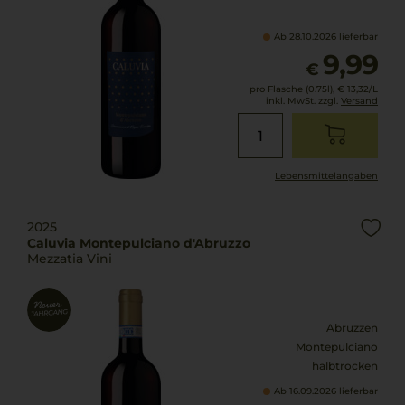
Ab 28.10.2026 lieferbar
9,99
€
pro Flasche (0.75l),
€ 13,32
/L
inkl. MwSt. zzgl.
Versand
Lebensmittel­angaben
2025
Caluvia Montepulciano d'Abruzzo
Mezzatia Vini
Abruzzen
Montepulciano
halbtrocken
Ab 16.09.2026 lieferbar