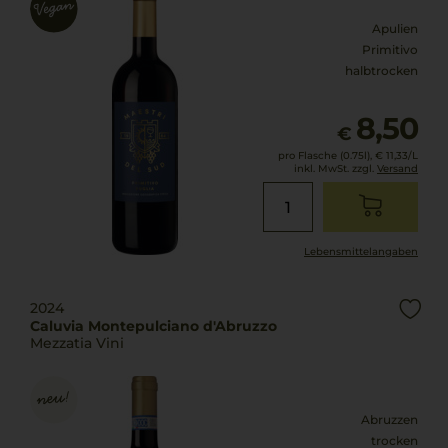
Apulien
Primitivo
halbtrocken
8,50
€
pro Flasche (0.75l),
€ 11,33
/L
inkl. MwSt. zzgl.
Versand
Lebensmittel­angaben
2024
Caluvia Montepulciano d'Abruzzo
Mezzatia Vini
Abruzzen
trocken