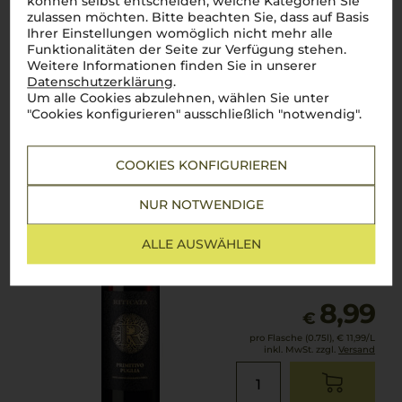
können selbst entscheiden, welche Kategorien Sie
zulassen möchten. Bitte beachten Sie, dass auf Basis
Ihrer Einstellungen womöglich nicht mehr alle
Funktionalitäten der Seite zur Verfügung stehen.
Weitere Informationen finden Sie in unserer
Lebensmittel­angaben
Datenschutzerklärung
.
Um alle Cookies abzulehnen, wählen Sie unter
"Cookies konfigurieren" ausschließlich "notwendig".
2025
Riticata Primitivo
Mezzatia Vini
COOKIES KONFIGURIEREN
NUR NOTWENDIGE
Apulien
Primitivo
ALLE AUSWÄHLEN
trocken
8,99
€
pro Flasche (0.75l),
€ 11,99
/L
inkl. MwSt. zzgl.
Versand