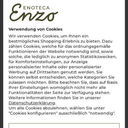
pro Flasche (0.75l),
€ 66,53
/L
inkl. MwSt. zzgl.
Versand
Verwendung von Cookies
Lebensmittel­angaben
Wir verwenden Cookies, um Ihnen ein
bestmögliches Shopping-Erlebnis zu bieten. Dazu
zählen Cookies, welche für das ordnungsgemäße
Berlucchi Cuvée Imperiale Franciacorta Brut
Funktionieren der Website notwendig sind, sowie
Guido Berlucchi i & C.
solche, die lediglich zu anonymen Statistikzwecken,
Prickelnder Alltagstraum
für Komforteinstellungen, zur Anzeige
personalisierter Inhalte oder personalisierter
Werbung auf Drittseiten genutzt werden. Sie
können selbst entscheiden, welche Kategorien Sie
Lombardei
zulassen möchten. Bitte beachten Sie, dass auf Basis
Chardonnay
Ihrer Einstellungen womöglich nicht mehr alle
Funktionalitäten der Seite zur Verfügung stehen.
brut
Weitere Informationen finden Sie in unserer
Datenschutzerklärung
.
24,90
Um alle Cookies abzulehnen, wählen Sie unter
€
"Cookies konfigurieren" ausschließlich "notwendig".
pro Flasche (0.75l),
€ 33,20
/L
inkl. MwSt. zzgl.
Versand