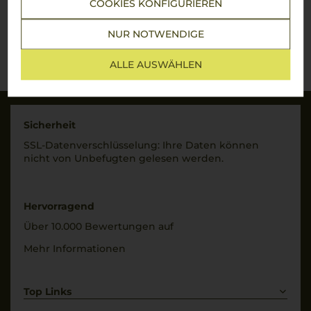
COOKIES KONFIGURIEREN
NUR NOTWENDIGE
Lebensmittel­angaben
ALLE AUSWÄHLEN
Sicherheit
SSL-Daten­verschlüs­selung: Ihre Daten können
nicht von Unbe­fugten gelesen werden.
Hervorragend
Über 10.000 Bewertungen auf
Mehr Informationen
Top Links