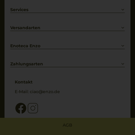
Rotwein
Weißwein
Services
Prosecco
Lieferkonditionen
Primitivo
Kontakt
Versandarten
Bestellung widerrufen
Enoteca Enzo
Über uns
Bewertungs-Richtlinien
Zahlungsarten
* Preisangaben inkl. gesetzl. MwSt. und zzgl. Service- & Versandkosten
Kontakt
E-Mail:
ciao@enzo.de
AGB