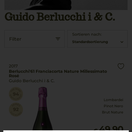
Guido Berlucchi i & C.
Sortieren nach:
Filter
Standardsortierung
2017
Berlucchi'61 Franciacorta Nature Millessimato
Rosé
Guido Berlucchi i & C.
Lombardei
Pinot Nero
Brut Nature
49,90
€