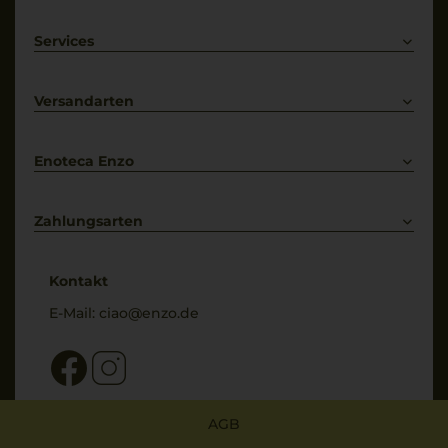
Rotwein
Weißwein
Services
Prosecco
Lieferkonditionen
Primitivo
Kontakt
Versandarten
Bestellung widerrufen
Enoteca Enzo
Über uns
Bewertungs-Richtlinien
Zahlungsarten
* Preisangaben inkl. gesetzl. MwSt. und zzgl. Service- & Versandkosten
Kontakt
E-Mail:
ciao@enzo.de
AGB