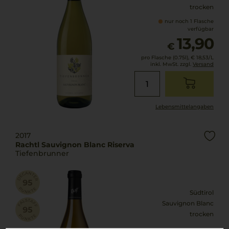
trocken
nur noch 1 Flasche
verfügbar
13,90
€
pro Flasche (0.75l),
€ 18,53
/L
inkl. MwSt. zzgl.
Versand
Lebensmittel­angaben
2017
Rachtl Sauvignon Blanc Riserva
Tiefenbrunner
Südtirol
Sauvignon Blanc
trocken