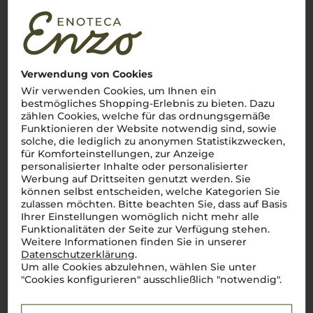
69,00
€
pro Flasche (0.75l),
€ 92,00
/L
inkl. MwSt. zzgl.
Versand
Verwendung von Cookies
Wir verwenden Cookies, um Ihnen ein
bestmögliches Shopping-Erlebnis zu bieten. Dazu
Lebensmittel­angaben
zählen Cookies, welche für das ordnungsgemäße
Funktionieren der Website notwendig sind, sowie
solche, die lediglich zu anonymen Statistikzwecken,
2021
für Komforteinstellungen, zur Anzeige
Rachtl Sauvignon Blanc Riserva
personalisierter Inhalte oder personalisierter
Tiefenbrunner
Werbung auf Drittseiten genutzt werden. Sie
können selbst entscheiden, welche Kategorien Sie
zulassen möchten. Bitte beachten Sie, dass auf Basis
Ihrer Einstellungen womöglich nicht mehr alle
Südtirol
Funktionalitäten der Seite zur Verfügung stehen.
Sauvignon Blanc
Weitere Informationen finden Sie in unserer
trocken
Datenschutzerklärung
.
Um alle Cookies abzulehnen, wählen Sie unter
nur noch 3 Flaschen
"Cookies konfigurieren" ausschließlich "notwendig".
verfügbar
69,90
€