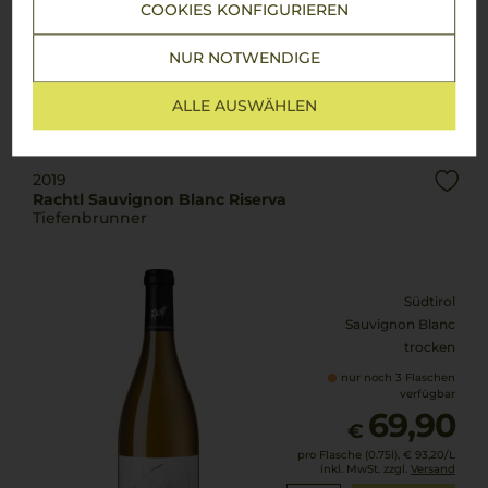
COOKIES KONFIGURIEREN
pro Flasche (0.75l),
€ 93,20
/L
inkl. MwSt. zzgl.
Versand
NUR NOTWENDIGE
ALLE AUSWÄHLEN
Lebensmittel­angaben
2019
Rachtl Sauvignon Blanc Riserva
Tiefenbrunner
Südtirol
Sauvignon Blanc
trocken
nur noch 3 Flaschen
verfügbar
69,90
€
pro Flasche (0.75l),
€ 93,20
/L
inkl. MwSt. zzgl.
Versand