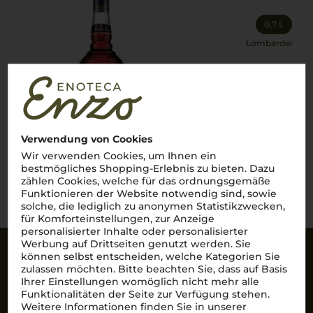
0,7 L
Lombardei
12,90
€
pro Flasche (0.7l),
€ 18,43
/L
inkl. MwSt. zzgl.
Versand
Verwendung von Cookies
Wir verwenden Cookies, um Ihnen ein
bestmögliches Shopping-Erlebnis zu bieten. Dazu
Lebensmittel­angaben
zählen Cookies, welche für das ordnungsgemäße
Funktionieren der Website notwendig sind, sowie
solche, die lediglich zu anonymen Statistikzwecken,
für Komforteinstellungen, zur Anzeige
personalisierter Inhalte oder personalisierter
Werbung auf Drittseiten genutzt werden. Sie
können selbst entscheiden, welche Kategorien Sie
Sicherheit
zulassen möchten. Bitte beachten Sie, dass auf Basis
Ihrer Einstellungen womöglich nicht mehr alle
SSL-Daten­verschlüs­selung: Ihre Daten können
Funktionalitäten der Seite zur Verfügung stehen.
nicht von Unbe­fugten gelesen werden.
Weitere Informationen finden Sie in unserer