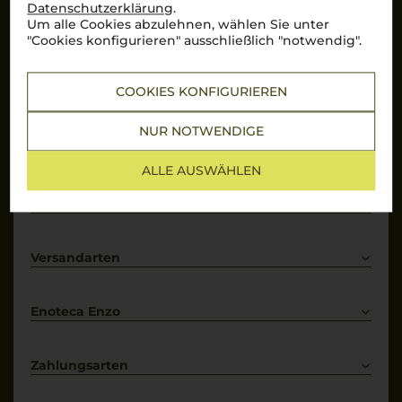
Datenschutzerklärung
.
Um alle Cookies abzulehnen, wählen Sie unter
Hervorragend
"Cookies konfigurieren" ausschließlich "notwendig".
Über 10.000 Bewertungen auf
COOKIES KONFIGURIEREN
Mehr Informationen
NUR NOTWENDIGE
Top Links
ALLE AUSWÄHLEN
Rotwein
Weißwein
Services
Prosecco
Lieferkonditionen
Primitivo
Kontakt
Versandarten
Bestellung widerrufen
Enoteca Enzo
Über uns
Bewertungs-Richtlinien
Zahlungsarten