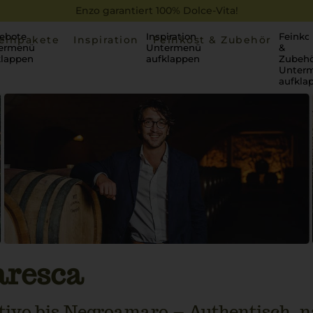
Enzo garantiert 100% Dolce-Vita!
ebote
Inspiration
Feinko
einpakete
Inspiration
Feinkost & Zubehör
ermenü
Untermenü
&
klappen
aufklappen
Zubehö
Unter
aufkla
resca
tivo bis Negroamaro – Authentisch, na