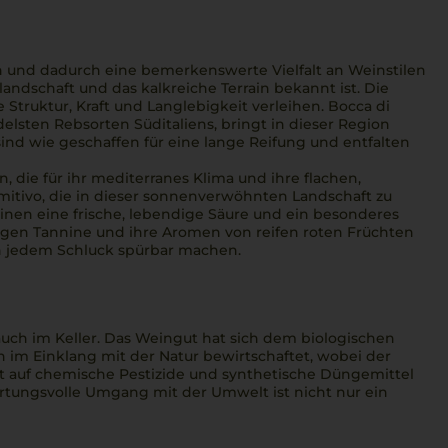
 und dadurch eine bemerkenswerte Vielfalt an Weinstilen
andschaft und das kalkreiche Terrain bekannt ist. Die
truktur, Kraft und Langlebigkeit verleihen. Bocca di
delsten Rebsorten Süditaliens, bringt in dieser Region
d wie geschaffen für eine lange Reifung und entfalten
n, die für ihr mediterranes Klima und ihre flachen,
itivo, die in dieser sonnenverwöhnten Landschaft zu
einen eine frische, lebendige Säure und ein besonderes
tigen Tannine und ihre Aromen von reifen roten Früchten
in jedem Schluck spürbar machen.
auch im Keller. Das Weingut hat sich dem biologischen
im Einklang mit der Natur bewirtschaftet, wobei der
t auf chemische Pestizide und synthetische Düngemittel
rtungsvolle Umgang mit der Umwelt ist nicht nur ein