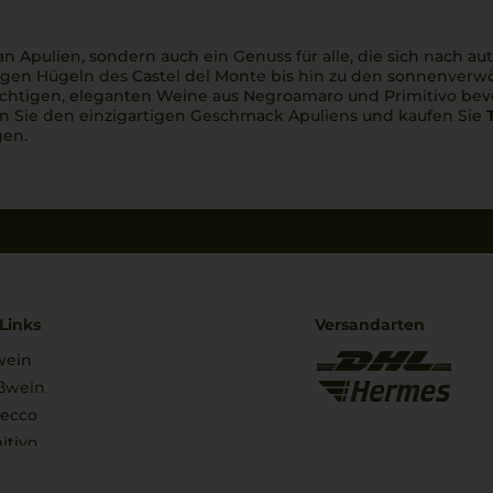
 Apulien, sondern auch ein Genuss für alle, die sich nach a
nigen Hügeln des Castel del Monte bis hin zu den sonnenverwö
ruchtigen, eleganten Weine aus Negroamaro und Primitivo be
en Sie den einzigartigen Geschmack Apuliens und kaufen Sie
gen.
Links
Versandarten
wein
ßwein
secco
itivo