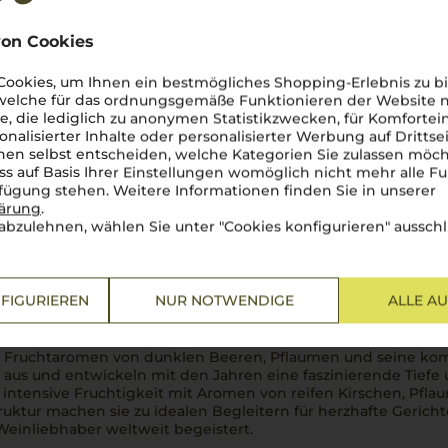
28,90
€
€
on Cookies
pro Flasche (0.75l),
€ 38,53
/L
pro Flasche (0
inkl. MwSt. zzgl.
Versand
inkl. MwS
ookies, um Ihnen ein bestmögliches Shopping-Erlebnis zu bi
 welche für das ordnungsgemäße Funktionieren der Website
he, die lediglich zu anonymen Statistikzwecken, für Komfortei
onalisierter Inhalte oder personalisierter Werbung auf Drittse
Lebensmittel­angaben
Lebens
en selbst entscheiden, welche Kategorien Sie zulassen möch
ss auf Basis Ihrer Einstellungen womöglich nicht mehr alle Fu
rfügung stehen. Weitere Informationen finden Sie in unserer
lärung
.
abzulehnen, wählen Sie unter "Cookies konfigurieren" ausschl
entische Eleganz und mediterraner
FIGURIEREN
NUR NOTWENDIGE
ALLE A
lfalt Apuliens und spiegeln die charakteristischen Eigenscha
in den Weinbergen und der präzisen Verarbeitung im Keller ih
efen Fruchtaromen von dunklen Beeren, Pflaumen und seine k
 aus und entwickeln mit den Jahren eine faszinierende Tiefe 
e intensive Fruchtigkeit mit Aromen von reifen Kirschen, Pf
ktur machen sie zu idealen Begleitern für herzhafte Gericht
einliebhaber weltweit begeistert.