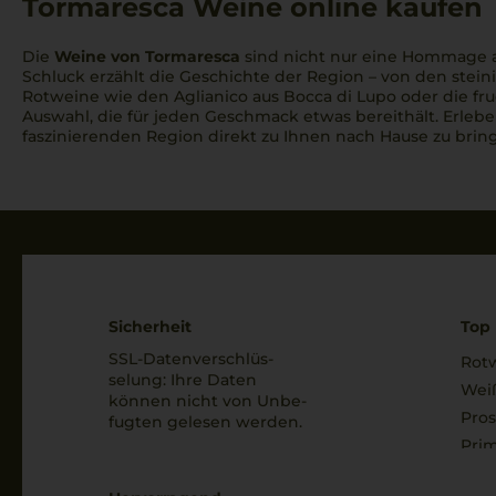
Tormaresca Weine online kaufen
C. Bocchino & C.S.p.A.
Die
Weine von Tormaresca
sind nicht nur eine Hommage an
Ca' del Bosco
Schluck erzählt die Geschichte der Region – von den stei
Rotweine wie den Aglianico aus Bocca di Lupo oder die f
Cà dei Frati
Auswahl, die für jeden Geschmack etwas bereithält. Erleb
faszinierenden Region direkt zu Ihnen nach Hause zu brin
Cantina Bartolomeo
Cantina di Custoza
Cantina di Montalcino
Cantina di Soave
Cantina Puiatti
Sicherheit
Top 
Cantina Sociale di Tollo
SSL-Daten­verschlüs­
Rot
selung: Ihre Daten
Cantina Terlan
Wei
können nicht von Unbe­
Pro
fugten gelesen werden.
Cantina Tramin
Prim
Cantina VAL DI SUGA