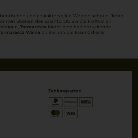
uthentischen und charaktervollen Weinen sehnen. Jeder
hnten Ebenen des Salento. Ob Sie die kraftvollen
vorzugen,
Tormaresca
bietet eine beeindruckende
Tormaresca Weine
online, um die Essenz dieser
Zahlungsarten
* Preisangaben inkl. gesetzl. MwSt.
und zzgl. Service- & Versandkosten