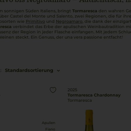
im sonnigen Süden Italiens, bringt
Tormaresca
den wahren G
über Castel del Monte und Salento, zwei Regionen, die für ih
bsorten wie
Primitivo
und
Negroamaro
, die dank der einziga
resca
verbindet das Erbe der apulischen Weinbautradition m
Essenz der Region in jeder Flasche einfangen. Mit jedem Schl
Weinen steckt. Ein Genuss, der
una vera passione
entfacht!
:
Standardsortierung
2025
o
Tormaresca Chardonnay
Tormaresca
Apulien
Fiano