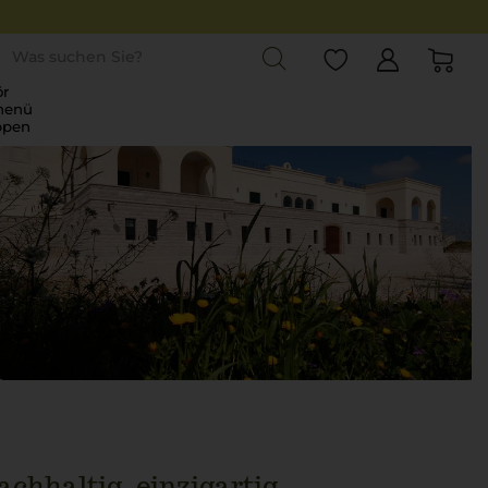
st
r
menü
ppen
chhaltig, einzigartig