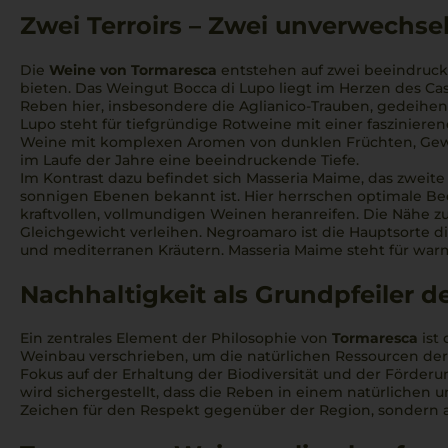
Zwei Terroirs – Zwei unverwechse
Biondi Santi Jacopo
Bisol de Siderio & Figli
Die
Weine von Tormaresca
entstehen auf zwei beeindruck
bieten. Das Weingut Bocca di Lupo liegt im Herzen des Cas
Bolla
Reben hier, insbesondere die Aglianico-Trauben, gedeihen
Lupo steht für tiefgründige Rotweine mit einer faszinieren
Borgo Scopeto e Caparzo Srl
Weine mit komplexen Aromen von dunklen Früchten, Gewürz
im Laufe der Jahre eine beeindruckende Tiefe.
Borgogno
Im Kontrast dazu befindet sich Masseria Maime, das zweit
sonnigen Ebenen bekannt ist. Hier herrschen optimale Be
Bosio Family Estate Srl
kraftvollen, vollmundigen Weinen heranreifen. Die Nähe zu
Gleichgewicht verleihen. Negroamaro ist die Hauptsorte d
Bottega
und mediterranen Kräutern. Masseria Maime steht für war
Botter Carlo
Nachhaltigkeit als Grundpfeiler 
Brancaia
Ein zentrales Element der Philosophie von
Tormaresca
ist
Bresca Dorada
Weinbau verschrieben, um die natürlichen Ressourcen der
Fokus auf der Erhaltung der Biodiversität und der Förde
wird sichergestellt, dass die Reben in einem natürliche
Brigaldara
Zeichen für den Respekt gegenüber der Region, sondern au
Bruno Giacosa