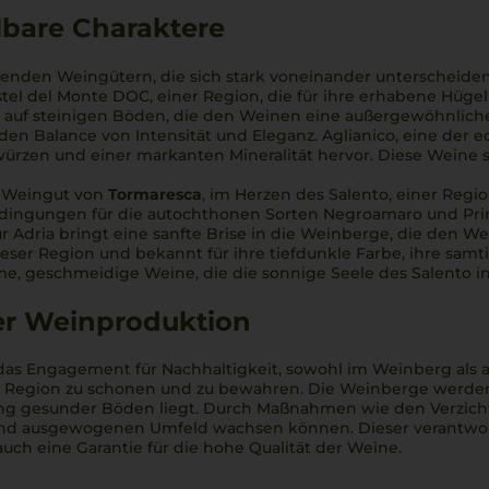
lbare Charaktere
enden Weingütern, die sich stark voneinander unterscheiden
tel del Monte DOC, einer Region, die für ihre erhabene Hügell
 auf steinigen Böden, die den Weinen eine außergewöhnliche S
den Balance von Intensität und Eleganz. Aglianico, eine der e
en und einer markanten Mineralität hervor. Diese Weine sin
e Weingut von
Tormaresca
, im Herzen des Salento, einer Regio
dingungen für die autochthonen Sorten Negroamaro und Prim
r Adria bringt eine sanfte Brise in die Weinberge, die den W
ieser Region und bekannt für ihre tiefdunkle Farbe, ihre sam
me, geschmeidige Weine, die die sonnige Seele des Salento 
der Weinproduktion
 das Engagement für Nachhaltigkeit, sowohl im Weinberg als 
 Region zu schonen und zu bewahren. Die Weinberge werden 
rung gesunder Böden liegt. Durch Maßnahmen wie den Verzich
n und ausgewogenen Umfeld wachsen können. Dieser verantwo
ch eine Garantie für die hohe Qualität der Weine.