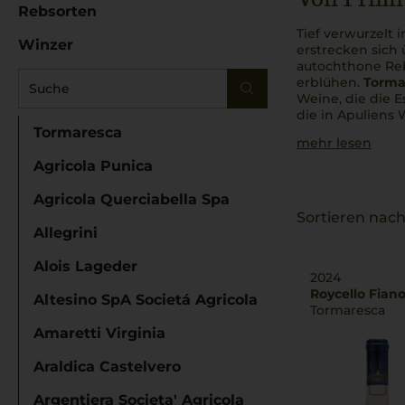
Rebsorten
Tief verwurzelt 
Winzer
erstrecken sich 
autochthone Re
erblühen.
Torma
Weine, die die 
die in Apuliens 
Tormaresca
mehr lesen
Agricola Punica
Agricola Querciabella Spa
Sortieren nach
Allegrini
Alois Lageder
2024
Roycello Fian
Altesino SpA Societá Agricola
Tormaresca
Amaretti Virginia
Araldica Castelvero
Argentiera Societa' Agricola