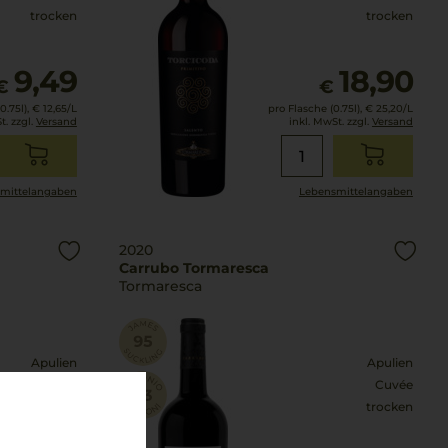
trocken
trocken
9,49
18,90
€
€
0.75l),
€ 12,65
/L
pro Flasche (0.75l),
€ 25,20
/L
t. zzgl.
Versand
inkl. MwSt. zzgl.
Versand
mittel­angaben
Lebensmittel­angaben
2020
Carrubo Tormaresca
Tormaresca
Apulien
Apulien
Cuvée
Cuvée
trocken
trocken