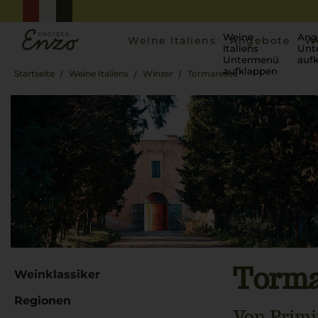
Weine
Ang
Weine Italiens
Angebote
W
Italiens
Unt
Untermenü
auf
aufklappen
Startseite
Weine Italiens
Winzer
Tormaresca
Torma
Weinklassiker
Regionen
Von Primi