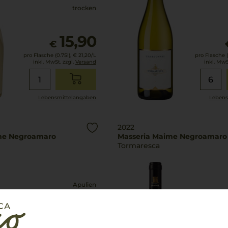
trocken
15,90
€
pro Flasche (0.75l),
€ 21,20
/L
pro Flasche (
inkl. MwSt. zzgl.
Versand
inkl. MwS
Lebensmittel­angaben
Lebens
2022
me Negroamaro
Masseria Maime Negroamaro
Tormaresca
Apulien
Negroamaro
trocken