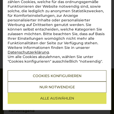
zählen Cookies, welche für das ordnungsgemäße
trocken
Funktionieren der Website notwendig sind, sowie
solche, die lediglich zu anonymen Statistikzwecken,
für Komforteinstellungen, zur Anzeige
42,00
€
personalisierter Inhalte oder personalisierter
Werbung auf Drittseiten genutzt werden. Sie
pro Flasche (0.75l),
€ 56,00
/L
inkl. MwSt. zzgl.
Versand
können selbst entscheiden, welche Kategorien Sie
zulassen möchten. Bitte beachten Sie, dass auf Basis
Ihrer Einstellungen womöglich nicht mehr alle
Funktionalitäten der Seite zur Verfügung stehen.
Weitere Informationen finden Sie in unserer
Lebensmittel­angaben
Datenschutzerklärung
.
Um alle Cookies abzulehnen, wählen Sie unter
"Cookies konfigurieren" ausschließlich "notwendig".
COOKIES KONFIGURIEREN
Sicherheit
NUR NOTWENDIGE
SSL-Daten­verschlüs­selung: Ihre Daten können
nicht von Unbe­fugten gelesen werden.
ALLE AUSWÄHLEN
Hervorragend