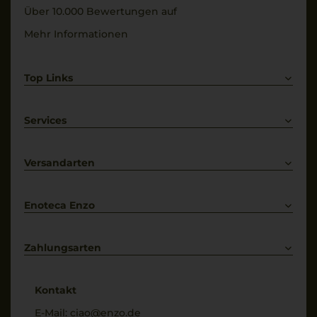
Über 10.000 Bewertungen auf
Mehr Informationen
Top Links
Rotwein
Weißwein
Services
Prosecco
Lieferkonditionen
Primitivo
Kontakt
Versandarten
Bestellung widerrufen
Enoteca Enzo
Über uns
Bewertungs-Richtlinien
Zahlungsarten
* Preisangaben inkl. gesetzl. MwSt. und zzgl. Service- & Versandkosten
Kontakt
E-Mail:
ciao@enzo.de