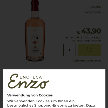
Toskana
Sangiovese
43,90
€
pro Flasche (0.75l),
€ 58,53
/L
inkl. MwSt. zzgl.
Versand
Lebensmittel­angaben
2019
Levigne Chianti Classico Riserva
Istine
Verwendung von Cookies
Wir verwenden Cookies, um Ihnen ein
Toskana
bestmögliches Shopping-Erlebnis zu bieten. Dazu
Sangiovese