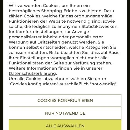
nicht von Unbe­fugten gelesen werden.
Wir verwenden Cookies, um Ihnen ein
bestmögliches Shopping-Erlebnis zu bieten. Dazu
zählen Cookies, welche für das ordnungsgemäße
Funktionieren der Website notwendig sind, sowie
Hervorragend
solche, die lediglich zu anonymen Statistikzwecken,
für Komforteinstellungen, zur Anzeige
Über 10.000 Bewertungen auf
personalisierter Inhalte oder personalisierter
Mehr Informationen
Werbung auf Drittseiten genutzt werden. Sie
können selbst entscheiden, welche Kategorien Sie
zulassen möchten. Bitte beachten Sie, dass auf Basis
Ihrer Einstellungen womöglich nicht mehr alle
Top Links
Funktionalitäten der Seite zur Verfügung stehen.
Weitere Informationen finden Sie in unserer
Rotwein
Datenschutzerklärung
.
Weißwein
Services
Um alle Cookies abzulehnen, wählen Sie unter
Prosecco
"Cookies konfigurieren" ausschließlich "notwendig".
Lieferkonditionen
Primitivo
Kontakt
Versandarten
COOKIES KONFIGURIEREN
Bestellung widerrufen
Enoteca Enzo
NUR NOTWENDIGE
Über uns
ALLE AUSWÄHLEN
Bewertungs-Richtlinien
Zahlungsarten