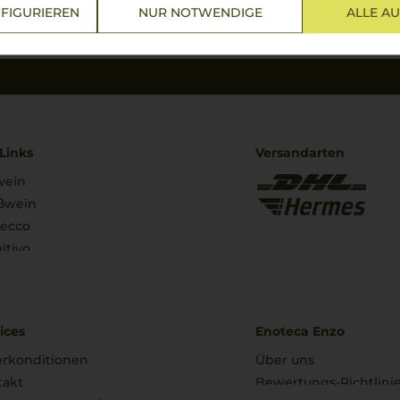
FIGURIEREN
NUR NOTWENDIGE
ALLE A
Links
Versandarten
wein
ßwein
secco
itivo
ices
Enoteca Enzo
erkonditionen
Über uns
takt
Bewertungs-Richtlini