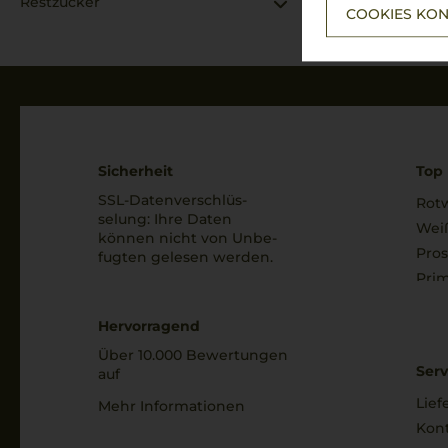
Restzucker
COOKIES KON
Azienda Agricola Bulgarini Fausto
Azienda Agricola Cà Maiol
Azienda Agricola Casanova di Neri
Azienda Agricola COS
Azienda Agricola Falletto
Sicherheit
Top 
SSL-Daten­verschlüs­
Rot
Azienda Agricola Fosso Corno
selung: Ihre Daten
Wei
können nicht von Unbe­
Azienda Agricola Francesco Gravner
Pro
fugten gelesen werden.
Azienda Agricola Inama
Prim
Azienda Agricola Poliziano
Hervorragend
Azienda Agrigola Cecilia Beretta
Über 10.000 Bewertungen
Serv
auf
Azienda Vinicola Falesco s.r.l.
Lief
Mehr Informationen
Baglio Curatolo
Kon