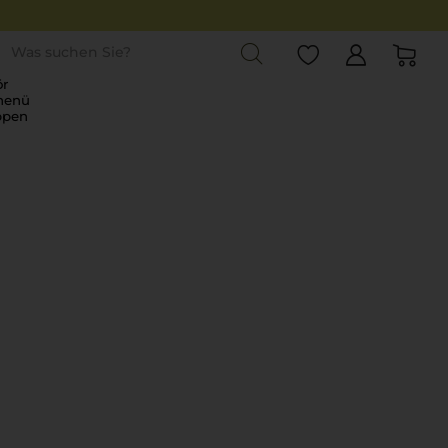
st
r
menü
ppen