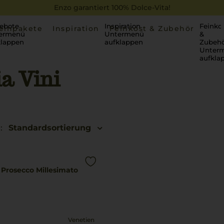
Enzo garantiert 100% Dolce-Vita!
ebote
Inspiration
Feinko
einpakete
Inspiration
Feinkost & Zubehör
ermenü
Untermenü
&
klappen
aufklappen
Zubehö
Unter
aufkla
a Vini
:
Standardsortierung
 Prosecco Millesimato
Venetien