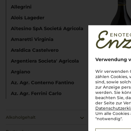
Allegrini
Alois Lageder
Altesino SpA Societá Agricola
Amaretti Virginia
Araldica Castelvero
Verwendung v
Argentiera Societa' Agricola
Wir verwenden C
Argiano
zählen Cookies,
sind, sowie solc
Az. Agr. Conterno Fantino
zur Anzeige pers
werden. Sie könn
Az. Agr. Ferrini Carlo
beachten Sie, da
der Seite zur Ve
Az. Agr. Il Marroneto di Mori Aless
Datenschutzerk
Um alle Cookies 
Az. Agricola Tenuta S. Antonio
Alkoholgehalt
"notwendig".
Az.Agr. Ferrini Bianca