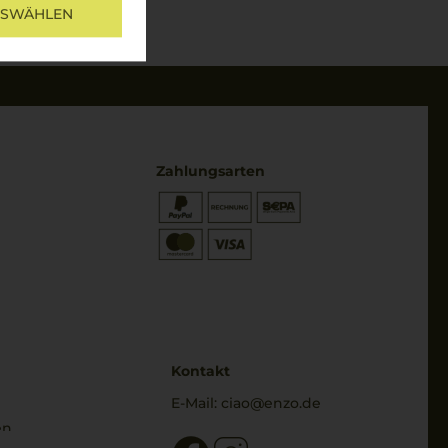
USWÄHLEN
Zahlungsarten
* Preisangaben inkl. gesetzl. MwSt.
und zzgl. Service- & Versandkosten
Kontakt
E-Mail:
ciao@enzo.de
en