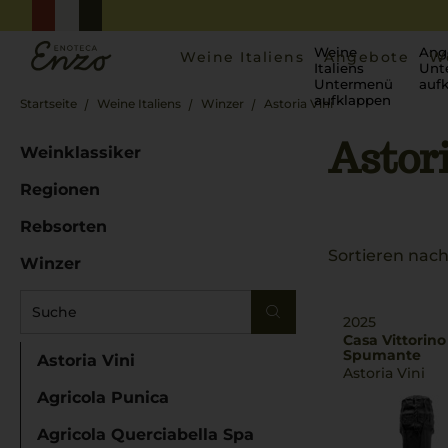
Weine
Ang
Weine Italiens
Angebote
W
Italiens
Unt
Untermenü
auf
aufklappen
Startseite
Weine Italiens
Winzer
Astoria Vini
Astori
Weinklassiker
Regionen
Rebsorten
Sortieren nach
Winzer
2025
Casa Vittorino
Spumante
Astoria Vini
Astoria Vini
Agricola Punica
Agricola Querciabella Spa