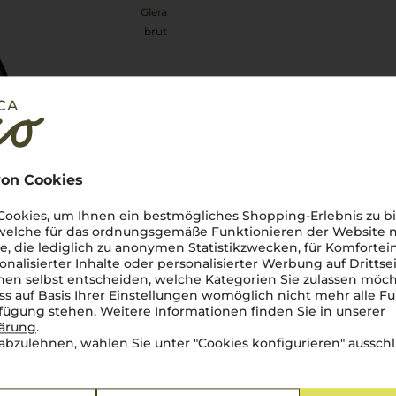
Glera
brut
12,90
€
pro Flasche (0.75l),
€ 17,20
/L
inkl. MwSt. zzgl.
Versand
on Cookies
Lebensmittel­angaben
ookies, um Ihnen ein bestmögliches Shopping-Erlebnis zu bi
 welche für das ordnungsgemäße Funktionieren der Website
he, die lediglich zu anonymen Statistikzwecken, für Komfortei
onalisierter Inhalte oder personalisierter Werbung auf Drittse
en selbst entscheiden, welche Kategorien Sie zulassen möch
ss auf Basis Ihrer Einstellungen womöglich nicht mehr alle Fu
rfügung stehen. Weitere Informationen finden Sie in unserer
lärung
.
abzulehnen, wählen Sie unter "Cookies konfigurieren" ausschl