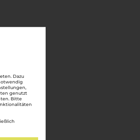
eten. Dazu
 notwendig
nstellungen,
iten genutzt
ten. Bitte
nktionalitäten
ießlich