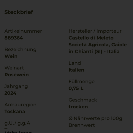
Steckbrief
Artikelnummer
Hersteller / Importeur
889364
Castello di Meleto
Società Agricola, Gaiole
Bezeichnung
in Chianti (SI) - Italia
Wein
Land
Weinart
Italien
Roséwein
Füllmenge
Jahrgang
0,75 L
2024
Geschmack
Anbauregion
trocken
Toskana
Ø Nährwerte pro 100g
g.U./ g.g.A
Brennwert
Toscana
327 kJ / 78 kcal