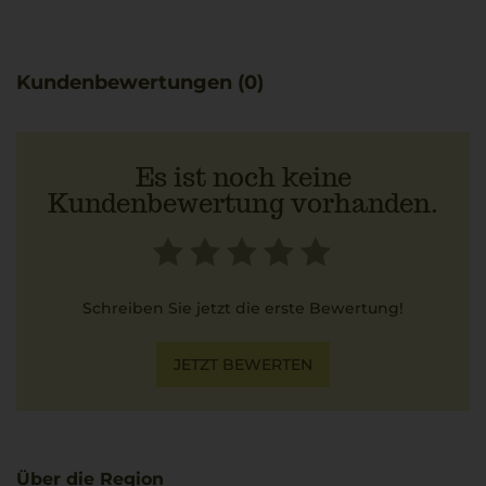
ein rundes und balanciertes Profil.
Passend dazu bietet sich ein Panzanella-Brotgemüse mit
Tomaten, Zwiebeln, Gurken und Basilikum an, das die
Kundenbewertungen (0)
aromatische Komplexität des Weins unterstreicht und
ergänzt.
Es ist noch keine
Kundenbewertung vorhanden.
Schreiben Sie jetzt die erste Bewertung!
JETZT BEWERTEN
Über die Region