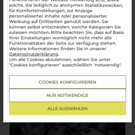
Über die Rebsorte
solche, die lediglich zu anonymen Statistikzwecken,
für Komforteinstellungen, zur Anzeige
Sangiovese
personalisierter Inhalte oder personalisierter
Werbung auf Drittseiten genutzt werden. Sie
Klassiker der toskanischen Weinkultur – elegant, vielseitig
können selbst entscheiden, welche Kategorien Sie
und unverwechselbar
zulassen möchten. Bitte beachten Sie, dass auf Basis
Ihrer Einstellungen womöglich nicht mehr alle
Sangiovese
, tief verwurzelt in den sanften Hügeln der
Funktionalitäten der Seite zur Verfügung stehen.
Toskana, ist der Inbegriff italienischer Weintradition. Mit
seinen Aromen von reifen Kirschen, feinen Kräutern und einer
Weitere Informationen finden Sie in unserer
eleganten Würze spiegelt er die Vielfalt und Schönheit der
Datenschutzerklärung
.
Region wider. Dieser
vino rosso
entfaltet am Gaumen eine
Um alle Cookies abzulehnen, wählen Sie unter
ausgewogene Struktur, die ihn zu einem vielseitigen
"Cookies konfigurieren" ausschließlich "notwendig".
Begleiter macht – sei es zu einer herzhaften
Pappa al
Pomodoro
, einem zarten
Arrosto
oder einem würzigen
Pecorino. Jeder Schluck bringt das Lebensgefühl der Toskana
direkt auf den Tisch. Ein
bicchiere di Sangiovese
– und man
COOKIES KONFIGURIEREN
ist mitten im Herzen Italiens.
Cin cin!
NUR NOTWENDIGE
Mehr Weine der Rebsorte Sangiovese
ALLE AUSWÄHLEN