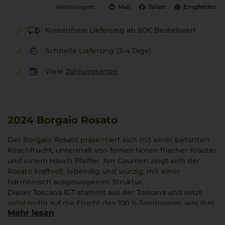
Weitersagen:
Mail
Teilen
Empfehlen
Kostenfreie Lieferung ab 80€ Bestellwert
Schnelle Lieferung (3-4 Tage)
Viele
Zahlungsarten
2024
Borgaio Rosato
Der Borgaio Rosato präsentiert sich mit einer betonten
Kirschfrucht, untermalt von feinen Noten frischer Kräuter
und einem Hauch Pfeffer. Am Gaumen zeigt sich der
Rosato kraftvoll, lebendig und würzig, mit einer
harmonisch ausgewogenen Struktur.
Dieser Toscana IGT stammt aus der Toskana und setzt
vollständig auf die Frucht des 100 % Sangiovese, was ihm
Mehr lesen
seinen charakterstarken Ausdruck verleiht. Die Aromen
verweilen lange auf der Zunge und verleihen dem Wein