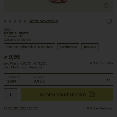
Jetzt bewerten
2024
Borgaio Rosato
Toscana IGT
Castello di Meleto
trocken, mineralisch & trocken
Sangiovese
Toskana
9,95
€
Art.Nr. 889364
pro Flasche (0.75l),
€ 13,27
/L
inkl. MwSt. zzgl.
Versand
Jahrgang
Volumen
2024
0,75 L
IN DEN WARENKORB
Lebensmittel­angaben
Sofort lieferbar