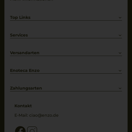
Top Links
Rotwein
Weißwein
Services
Prosecco
Lieferkonditionen
Primitivo
Kontakt
Versandarten
Bestellung widerrufen
Enoteca Enzo
Über uns
Bewertungs-Richtlinien
Zahlungsarten
* Preisangaben inkl. gesetzl. MwSt. und zzgl. Service- & Versandkosten
Kontakt
E-Mail:
ciao@enzo.de