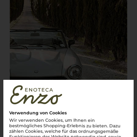
Verwendung von Cookies
Wir verwenden Cookies, um Ihnen ein
bestmögliches Shopping-Erlebnis zu bieten. Dazu
zählen Cookies, welche für das ordnungsgemäße
Funktionieren der Website notwendig sind, sowie