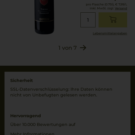
Unbter
pro Flasche (0.75l),
€ 7,99
/L
2028
Schutzatmosphäre
inkl. MwSt. zzgl.
Versand
abgefüllt.
Verschluss
DIAM
Lebensmittel­angaben
Allergenhinweis
enthält Sulfite
1
von
7
Sicherheit
SSL-Daten­verschlüs­selung: Ihre Daten können
nicht von Unbe­fugten gelesen werden.
Hervorragend
Über 10.000 Bewertungen auf
Mehr Informationen