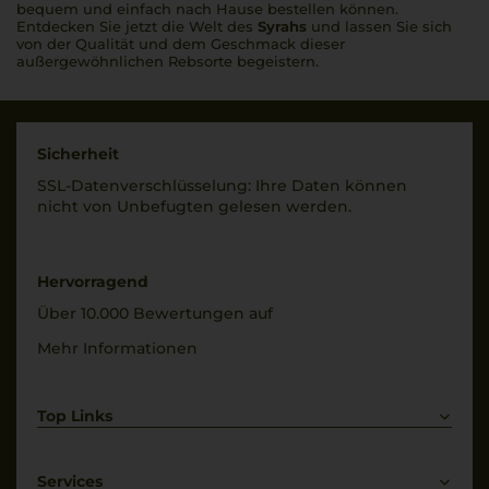
bequem und einfach nach Hause bestellen können.
Entdecken Sie jetzt die Welt des
Syrahs
und lassen Sie sich
von der Qualität und dem Geschmack dieser
außergewöhnlichen Rebsorte begeistern.
Sicherheit
SSL-Daten­verschlüs­selung: Ihre Daten können
nicht von Unbe­fugten gelesen werden.
Hervorragend
Über 10.000 Bewertungen auf
Mehr Informationen
Top Links
Rotwein
Weißwein
Services