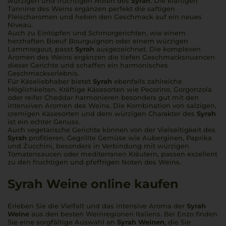
würzigen und fruchtigen Noten des
Syrah
. Die kräftigen
Tannine des Weins ergänzen perfekt die saftigen
Fleischaromen und heben den Geschmack auf ein neues
Niveau.
Auch zu Eintöpfen und Schmorgerichten, wie einem
herzhaften Boeuf Bourguignon oder einem würzigen
Lammragout, passt
Syrah
ausgezeichnet. Die komplexen
Aromen des Weins ergänzen die tiefen Geschmacksnuancen
dieser Gerichte und schaffen ein harmonisches
Geschmackserlebnis.
Für Käseliebhaber bietet
Syrah
ebenfalls zahlreiche
Möglichkeiten. Kräftige Käsesorten wie Pecorino, Gorgonzola
oder reifer Cheddar harmonieren besonders gut mit den
intensiven Aromen des Weins. Die Kombination von salzigen,
cremigen Käsesorten und dem würzigen Charakter des
Syrah
ist ein echter Genuss.
Auch vegetarische Gerichte können von der Vielseitigkeit des
Syrah
profitieren. Gegrillte Gemüse wie Auberginen, Paprika
und Zucchini, besonders in Verbindung mit würzigen
Tomatensaucen oder mediterranen Kräutern, passen exzellent
zu den fruchtigen und pfeffrigen Noten des Weins.
Syrah Weine online kaufen
Erleben Sie die Vielfalt und das intensive Aroma der
Syrah
Weine
aus den besten Weinregionen Italiens. Bei Enzo finden
Sie eine sorgfältige Auswahl an
Syrah Weinen
, die Sie