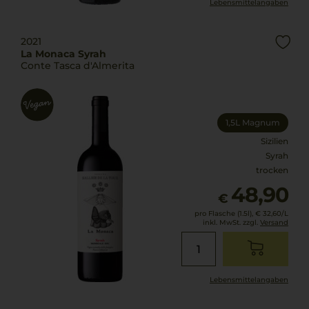
Lebensmittel­angaben
2021
La Monaca Syrah
Conte Tasca d'Almerita
1,5L Magnum
Sizilien
Syrah
trocken
48,90
€
pro Flasche (1.5l),
€ 32,60
/L
inkl. MwSt. zzgl.
Versand
Lebensmittel­angaben