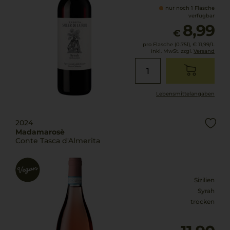
nur noch 1 Flasche
verfügbar
8,99
€
pro Flasche (0.75l),
€ 11,99
/L
inkl. MwSt. zzgl.
Versand
Lebensmittel­angaben
2024
Madamarosè
Conte Tasca d'Almerita
Sizilien
Syrah
trocken