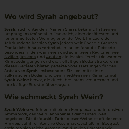
Wo wird Syrah angebaut?
Syrah
, auch unter dem Namen Shiraz bekannt, hat seinen
Ursprung im Rhônetal in Frankreich, einer der ältesten und
renommiertesten Weinregionen der Welt. Im Laufe der
Jahrhunderte hat sich
Syrah
jedoch weit über die Grenzen
Frankreichs hinaus verbreitet. In Italien fand die Rebsorte
besonders in den wärmeren und sonnigeren Regionen wie
Sizilien
,
Toskana
und
Apulien
ein ideales Terroir. Die warmen
Klimabedingungen und die vielfältigen Bodenstrukturen in
diesen Gebieten bieten perfekte Voraussetzungen für den
Anbau von
Syrah
. Insbesondere Sizilien, mit seinen
vulkanischen Böden und dem mediterranen Klima, bringt
Syrah Weine
hervor, die durch ihre intensiven Aromen und
ihre kräftige Struktur überzeugen.
Wie schmeckt Syrah Wein?
Syrah Weine
verführen mit einem komplexen und intensiven
Aromaprofil, das Weinliebhaber auf der ganzen Welt
begeistert. Die tiefdunkle Farbe dieser Weine ist oft der erste
Hinweis auf ihre intensive Geschmacksvielfalt. Im Bouquet
entfalten sich reiche Aromen von dunklen Früchten wie