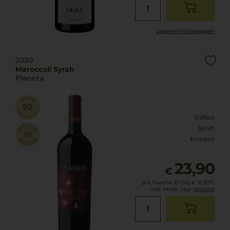
Lebensmittel­angaben
2020
Maroccoli Syrah
Planeta
Sizilien
Syrah
trocken
23,90
€
pro Flasche (0.75l),
€ 31,87
/L
inkl. MwSt. zzgl.
Versand