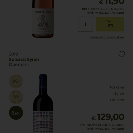
11,90
€
pro Flasche (0.75l),
€ 15,87
/L
inkl. MwSt. zzgl.
Versand
Lebensmittel­angaben
2019
Suisassi Syrah
Duemani
Toskana
Syrah
trocken
129,00
€
pro Flasche (0.75l),
€ 172,00
/L
inkl. MwSt. zzgl.
Versand