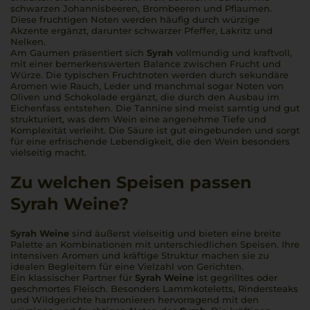
schwarzen Johannisbeeren, Brombeeren und Pflaumen.
Diese fruchtigen Noten werden häufig durch würzige
Akzente ergänzt, darunter schwarzer Pfeffer, Lakritz und
Nelken.
Am Gaumen präsentiert sich
Syrah
vollmundig und kraftvoll,
mit einer bemerkenswerten Balance zwischen Frucht und
Würze. Die typischen Fruchtnoten werden durch sekundäre
Aromen wie Rauch, Leder und manchmal sogar Noten von
Oliven und Schokolade ergänzt, die durch den Ausbau im
Eichenfass entstehen. Die Tannine sind meist samtig und gut
strukturiert, was dem Wein eine angenehme Tiefe und
Komplexität verleiht. Die Säure ist gut eingebunden und sorgt
für eine erfrischende Lebendigkeit, die den Wein besonders
vielseitig macht.
Zu welchen Speisen passen
Syrah Weine?
Syrah Weine
sind äußerst vielseitig und bieten eine breite
Palette an Kombinationen mit unterschiedlichen Speisen. Ihre
intensiven Aromen und kräftige Struktur machen sie zu
idealen Begleitern für eine Vielzahl von Gerichten.
Ein klassischer Partner für
Syrah Weine
ist gegrilltes oder
geschmortes Fleisch. Besonders Lammkoteletts, Rindersteaks
und Wildgerichte harmonieren hervorragend mit den