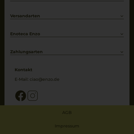
Prosecco
Lieferkonditionen
Primitivo
Kontakt
Versandarten
Bestellung widerrufen
Enoteca Enzo
Über uns
Bewertungs-Richtlinien
Zahlungsarten
* Preisangaben inkl. gesetzl. MwSt. und zzgl. Service- & Versandkosten
Kontakt
E-Mail:
ciao@enzo.de
AGB
Impressum