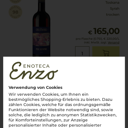
Toskana
Syrah
trocken
165,00
€
pro Flasche (0.75l),
€ 220,00
/L
inkl. MwSt. zzgl.
Versand
Lebensmittel­angaben
2019
Achelo Syrah Rosso
Verwendung von Cookies
Tenuta La Braccesca
Wir verwenden Cookies, um Ihnen ein
bestmögliches Shopping-Erlebnis zu bieten. Dazu
zählen Cookies, welche für das ordnungsgemäße
Funktionieren der Website notwendig sind, sowie
Toskana
solche, die lediglich zu anonymen Statistikzwecken,
für Komforteinstellungen, zur Anzeige
Syrah
personalisierter Inhalte oder personalisierter
trocken