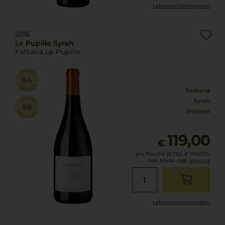
Lebensmittel­angaben
2016
Le Pupille Syrah
Fattoria Le Pupille
Toskana
Syrah
trocken
119,00
€
pro Flasche (0.75l),
€ 158,67
/L
inkl. MwSt. zzgl.
Versand
Lebensmittel­angaben