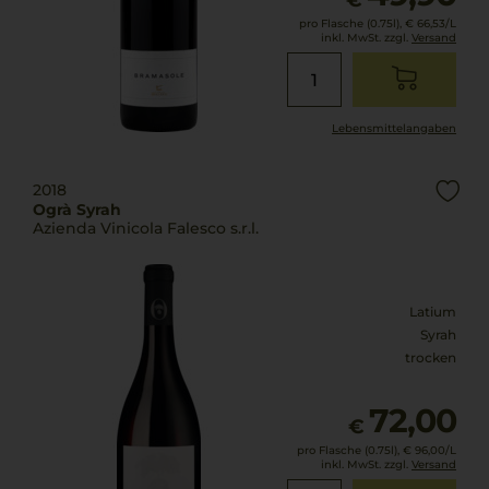
€
pro Flasche (0.75l),
€ 66,53
/L
inkl. MwSt. zzgl.
Versand
Lebensmittel­angaben
2018
Ogrà Syrah
Azienda Vinicola Falesco s.r.l.
Latium
Syrah
trocken
72,00
€
pro Flasche (0.75l),
€ 96,00
/L
inkl. MwSt. zzgl.
Versand