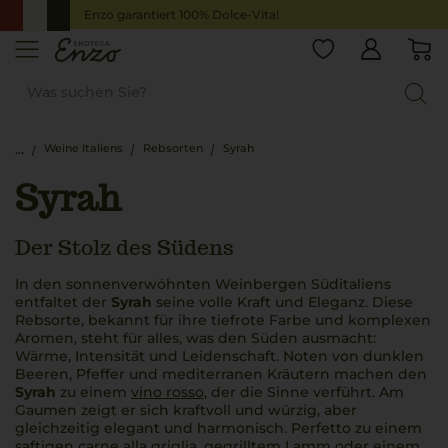
Enzo garantiert 100% Dolce-Vita!
Weine Italiens
Rebsorten
Syrah
Syrah
Der Stolz des Südens
In den sonnenverwöhnten Weinbergen Süditaliens
entfaltet der
Syrah
seine volle Kraft und Eleganz. Diese
Rebsorte, bekannt für ihre tiefrote Farbe und komplexen
Aromen, steht für alles, was den Süden ausmacht:
Wärme, Intensität und Leidenschaft. Noten von dunklen
Beeren, Pfeffer und mediterranen Kräutern machen den
Syrah
zu einem
vino rosso
, der die Sinne verführt. Am
Gaumen zeigt er sich kraftvoll und würzig, aber
gleichzeitig elegant und harmonisch.
Perfetto
zu einem
saftigen
carne alla griglia
, gegrilltem Lamm oder einem