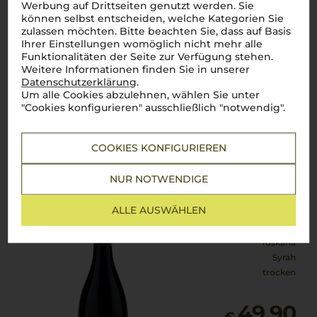
Werbung auf Drittseiten genutzt werden. Sie
können selbst entscheiden, welche Kategorien Sie
14,90
zulassen möchten. Bitte beachten Sie, dass auf Basis
€
Ihrer Einstellungen womöglich nicht mehr alle
Funktionalitäten der Seite zur Verfügung stehen.
pro Flasche (0.75l),
€ 19,87
/L
inkl. MwSt. zzgl.
Versand
Weitere Informationen finden Sie in unserer
Datenschutzerklärung
.
Um alle Cookies abzulehnen, wählen Sie unter
"Cookies konfigurieren" ausschließlich "notwendig".
Lebensmittel­angaben
COOKIES KONFIGURIEREN
2021
Bramasole Cortona Syrah
NUR NOTWENDIGE
Tenuta La Braccesca
ALLE AUSWÄHLEN
Toskana
Syrah
trocken
49,90