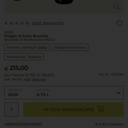
Jetzt bewerten
2020
Poggio di Sotto Brunello
Brunello di Montalcino DOCG
trocken, samtig & üppig
Sangiovese Grosso
Montalcino
Toskana
215,00
€
Art.Nr. 437894
pro Flasche (0.75l),
€ 286,67
/L
inkl. MwSt. zzgl.
Versand
Jahrgang
Volumen
2020
0,75 L
IN DEN WARENKORB
Lebensmittel­angaben
Sofort lieferbar