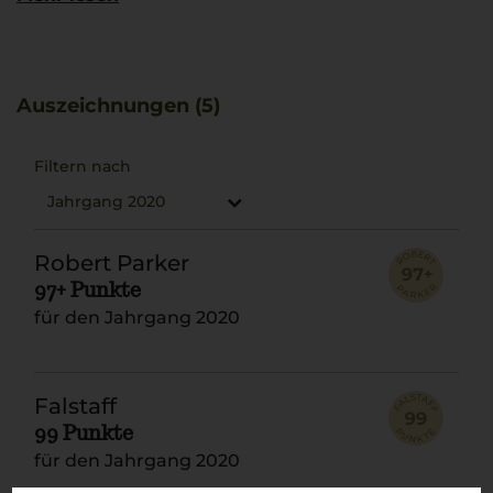
entfalten. Seine Langlebigkeit macht ihn ideal für
besondere Anlässe. Besonders gut begleitet er ein
Bistecca alla Fiorentina, das den vollen Genuss
unterstreicht.
Auszeichnungen (5)
Filtern nach
Jahrgang 2020
Robert Parker
97+ Punkte
für den Jahrgang 2020
Falstaff
99 Punkte
für den Jahrgang 2020