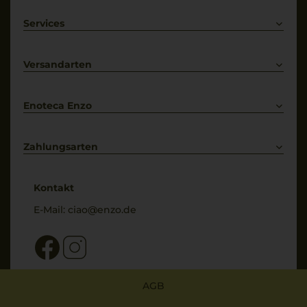
IT-BIO-006
Rotwein
Weißwein
Services
Prosecco
Lieferkonditionen
Primitivo
Kontakt
Versandarten
Bestellung widerrufen
Enoteca Enzo
Über uns
Bewertungs-Richtlinien
Zahlungsarten
* Preisangaben inkl. gesetzl. MwSt. und zzgl. Service- & Versandkosten
Kontakt
E-Mail:
ciao@enzo.de
AGB