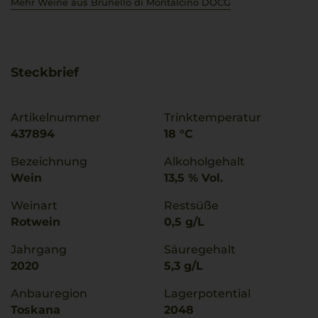
Mehr Weine aus Brunello di Montalcino DOCG
Steckbrief
Artikelnummer
Trinktemperatur
437894
18 °C
Bezeichnung
Alkoholgehalt
Wein
13,5 % Vol.
Weinart
Restsüße
Rotwein
0,5 g/L
Jahrgang
Säuregehalt
2020
5,3 g/L
Anbauregion
Lagerpotential
Toskana
2048