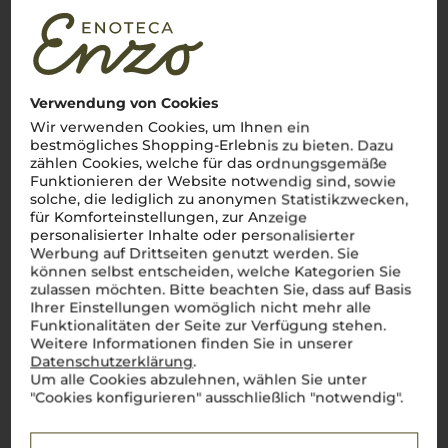
James Suckling
97 Punkte
für den Jahrgang 2020
Verwendung von Cookies
Wir verwenden Cookies, um Ihnen ein
bestmögliches Shopping-Erlebnis zu bieten. Dazu
zählen Cookies, welche für das ordnungsgemäße
Funktionieren der Website notwendig sind, sowie
solche, die lediglich zu anonymen Statistikzwecken,
für Komforteinstellungen, zur Anzeige
personalisierter Inhalte oder personalisierter
Werbung auf Drittseiten genutzt werden. Sie
können selbst entscheiden, welche Kategorien Sie
Kundenbewertungen (0)
zulassen möchten. Bitte beachten Sie, dass auf Basis
Ihrer Einstellungen womöglich nicht mehr alle
Funktionalitäten der Seite zur Verfügung stehen.
Weitere Informationen finden Sie in unserer
Es ist noch keine
Datenschutzerklärung
.
Um alle Cookies abzulehnen, wählen Sie unter
Kundenbewertung vorhanden.
"Cookies konfigurieren" ausschließlich "notwendig".