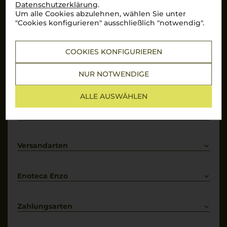
Datenschutzerklärung
.
Um alle Cookies abzulehnen, wählen Sie unter
Hervorragend
"Cookies konfigurieren" ausschließlich "notwendig".
Über 10.000 Bewertungen auf
COOKIES KONFIGURIEREN
Mehr Informationen
NUR NOTWENDIGE
Top Links
ALLE AUSWÄHLEN
Rotwein
Weißwein
Services
Prosecco
Lieferkonditionen
Primitivo
Kontakt
Versandarten
Bestellung widerrufen
Enoteca Enzo
Über uns
Bewertungs-Richtlinien
Zahlungsarten