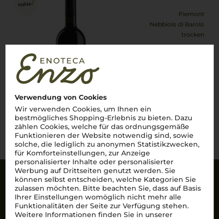
Piemont
Nebbiolo di Barolo
trocken
36,95
€
pro Flasche (0.75l),
€ 49,27
/L
inkl. MwSt. zzgl.
Versand
Verwendung von Cookies
Wir verwenden Cookies, um Ihnen ein
bestmögliches Shopping-Erlebnis zu bieten. Dazu
Lebensmittel­angaben
zählen Cookies, welche für das ordnungsgemäße
Funktionieren der Website notwendig sind, sowie
solche, die lediglich zu anonymen Statistikzwecken,
für Komforteinstellungen, zur Anzeige
personalisierter Inhalte oder personalisierter
Werbung auf Drittseiten genutzt werden. Sie
können selbst entscheiden, welche Kategorien Sie
Sicherheit
zulassen möchten. Bitte beachten Sie, dass auf Basis
Ihrer Einstellungen womöglich nicht mehr alle
SSL-Daten­verschlüs­selung: Ihre Daten können
Funktionalitäten der Seite zur Verfügung stehen.
nicht von Unbe­fugten gelesen werden.
Weitere Informationen finden Sie in unserer