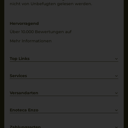
nicht von Unbe­fugten gelesen werden.
Hervorragend
Über 10.000 Bewertungen auf
Mehr Informationen
Top Links
Rotwein
Weißwein
Services
Prosecco
Lieferkonditionen
Primitivo
Kontakt
Versandarten
Bestellung widerrufen
Enoteca Enzo
Über uns
Bewertungs-Richtlinien
Zahlungsarten