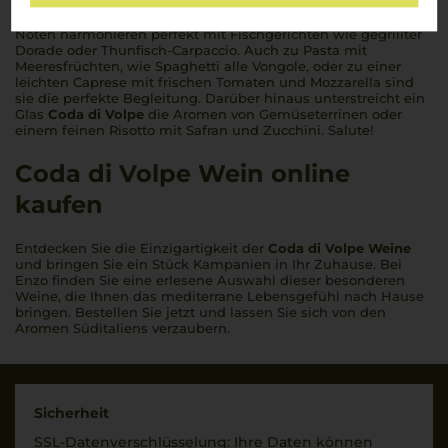
Coda di Volpe Weine
sind die ideale Wahl für Liebhaber der
mediterranen Küche. Ihre frische Säure und die mineralischen
Noten harmonieren perfekt mit Fischgerichten wie gegrillter
Dorade oder Thunfisch-Carpaccio. Auch zu Pasta mit
Meeresfrüchten, wie
Spaghetti alle Vongole
, oder zu einer
leichten Caprese mit frischen Tomaten und Mozzarella sind
sie die perfekte Begleitung. Darüber hinaus unterstreicht ein
Glas
Coda di Volpe
die Aromen von Gemüseterrinen oder
einem feinen Risotto mit Safran und Zucchini.
Salute!
Coda di Volpe Wein online
kaufen
Entdecken Sie die Einzigartigkeit der
Coda di Volpe Weine
und bringen Sie ein Stück Kampanien in Ihr Zuhause. Bei
Enzo finden Sie eine erlesene Auswahl dieser besonderen
Weine, die Ihnen das mediterrane Lebensgefühl nach Hause
bringen. Bestellen Sie jetzt und lassen Sie sich von den
Aromen Süditaliens verzaubern.
Sicherheit
SSL-Daten­verschlüs­selung: Ihre Daten können