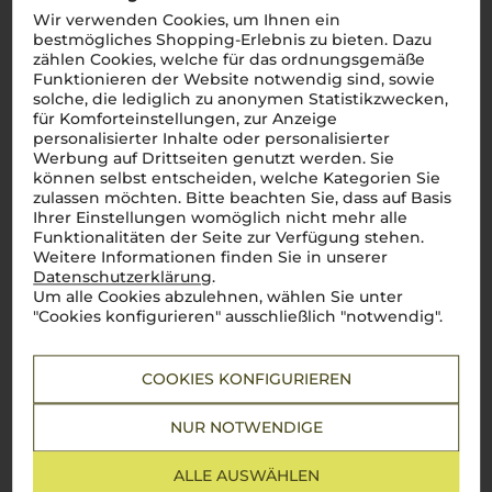
ihrer charakteristischen Aromen und verleihen den Weinen
Wir verwenden Cookies, um Ihnen ein
eine unverkennbare Mineralität. Heute wird
Coda di Volpe
vor
bestmögliches Shopping-Erlebnis zu bieten. Dazu
allem in den DOC-Regionen Sannio und Irpinia kultiviert und
zählen Cookies, welche für das ordnungsgemäße
zählt zu den versteckten Schätzen der süditalienischen
Weinlandschaft.
Funktionieren der Website notwendig sind, sowie
solche, die lediglich zu anonymen Statistikzwecken,
für Komforteinstellungen, zur Anzeige
Aroma und Geschmack von
personalisierter Inhalte oder personalisierter
Coda di Volpe Wein
Werbung auf Drittseiten genutzt werden. Sie
können selbst entscheiden, welche Kategorien Sie
zulassen möchten. Bitte beachten Sie, dass auf Basis
Coda di Volpe Weine
faszinieren durch ihre elegante
Ihrer Einstellungen womöglich nicht mehr alle
Aromatik und ihren frischen, ausgewogenen Geschmack. In
Funktionalitäten der Seite zur Verfügung stehen.
der Nase offenbaren sie ein feines Zusammenspiel von reifen
Weitere Informationen finden Sie in unserer
Zitrusfrüchten, Pfirsichen und einem Hauch von mediterranen
Datenschutzerklärung
.
Kräutern. Diese Aromen werden von einer zarten Mineralität
und einer angenehmen Säurestruktur unterstützt, die den
Um alle Cookies abzulehnen, wählen Sie unter
Weinen eine lebhafte Frische verleiht. Im Gaumen zeigen sie
"Cookies konfigurieren" ausschließlich "notwendig".
sich geschmeidig und zugleich komplex, mit einem
harmonischen Abgang, der die Geschmacksknospen auf eine
Reise durch die Landschaften Kampaniens entführt.
COOKIES KONFIGURIEREN
Speisepaarungen zu Weinen aus
NUR NOTWENDIGE
der Rebsorte Coda di Volpe
ALLE AUSWÄHLEN