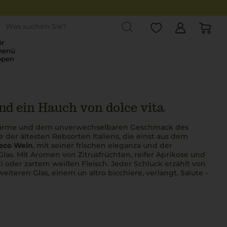
st
r
menü
ppen
nd ein Hauch von dolce vita
 Wärme und dem unverwechselbaren Geschmack des
ne der ältesten Rebsorten Italiens, die einst aus dem
eco Wein
, mit seiner frischen
eleganza
und der
Glas. Mit Aromen von Zitrusfrüchten, reifer Aprikose und
sti oder zartem weißen Fleisch. Jeder Schluck erzählt von
weiteren Glas, einem
un altro bicchiere
, verlangt.
Salute
–