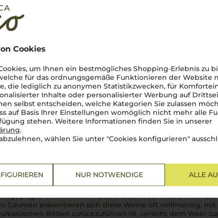
on Cookies
ookies, um Ihnen ein bestmögliches Shopping-Erlebnis zu bi
 welche für das ordnungsgemäße Funktionieren der Website
he, die lediglich zu anonymen Statistikzwecken, für Komfortei
onalisierter Inhalte oder personalisierter Werbung auf Drittse
bsorte Greco
en selbst entscheiden, welche Kategorien Sie zulassen möch
ss auf Basis Ihrer Einstellungen womöglich nicht mehr alle Fu
rfügung stehen. Weitere Informationen finden Sie in unserer
d wurde vermutlich schon vor mehr als 2.000 Jahren von den 
lärung
.
ionen um Avellino und Benevent, sowie in Kalabrien angebau
abzulehnen, wählen Sie unter "Cookies konfigurieren" ausschl
en Italiens gehört. Die Rebsorte gedeiht hervorragend auf 
ltung bringt.
FIGURIEREN
NUR NOTWENDIGE
ALLE A
usgeprägte Mineralität. Im Glas entfalten sie Aromen von Zit
m Gaumen präsentieren sich diese Weine oft vollmundig, mi
vulkanischen Böden zurückzuführen ist, verleiht dem Wein zusä