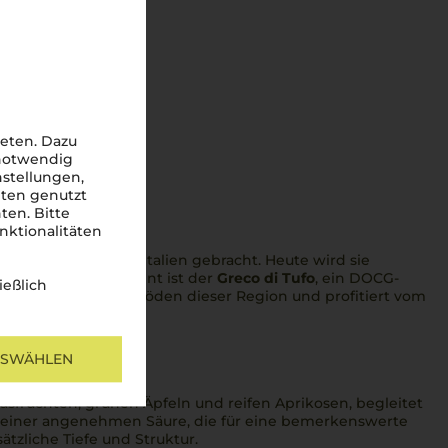
eten. Dazu
 notwendig
nstellungen,
iten genutzt
ten. Bitte
nktionalitäten
Griechen nach Süditalien gebracht. Heute wird sie
t. Besonders bekannt ist der
Greco di Tufo
, ein DOCG-
ießlich
den vulkanischen Böden dieser Region und profitiert vom
USWÄHLEN
rusfrüchten, grünen Äpfeln und reifen Aprikosen, begleitet
t einer angenehmen Säure, die für eine bemerkenswerte
tzliche Tiefe und Struktur.