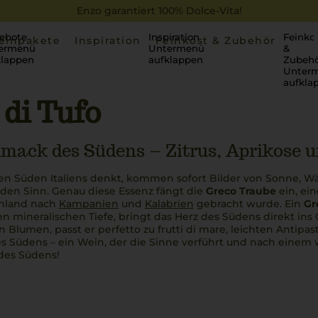
Enzo garantiert 100% Dolce-Vita!
ebote
Inspiration
Feinko
einpakete
Inspiration
Feinkost & Zubehör
ermenü
Untermenü
&
klappen
aufklappen
Zubehö
Unter
aufkla
 di Tufo
mack des Südens – Zitrus, Aprikose u
n Süden Italiens denkt, kommen sofort Bilder von Sonne,
 den Sinn. Genau diese Essenz fängt die
Greco Traube
ein, ei
enland nach
Kampanien
und
Kalabrien
gebracht wurde. Ein
Gr
en mineralischen Tiefe, bringt das Herz des Südens direkt ins 
n Blumen, passt er
perfetto
zu
frutti di mare
, leichten Antipa
s Südens – ein Wein, der die Sinne verführt und nach einem 
des Südens!