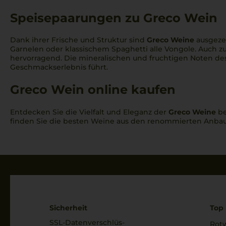
Frappato
Speisepaarungen zu Greco Wein
Friulano
Dank ihrer Frische und Struktur sind
Greco Weine
ausgeze
Gaglioppo
Garnelen oder klassischem
Spaghetti alle Vongole
. Auch z
hervorragend. Die mineralischen und fruchtigen Noten d
Garganega
Geschmackserlebnis führt.
Gewuerztraminer
Greco Wein online kaufen
Gewürztraminer
Entdecken Sie die Vielfalt und Eleganz der
Greco Weine
be
Glera
finden Sie die besten Weine aus den renommierten Anbaugeb
Grecanico
Grechetto
Greco
Grenache
Sicherheit
Top 
Grillo
SSL-Daten­verschlüs­
Rot