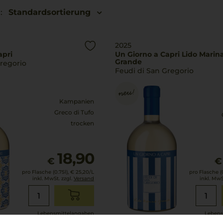
:
Standardsortierung
2025
apri
Un Giorno a Capri Lido Marin
Grande
Gregorio
Feudi di San Gregorio
Kampanien
Greco di Tufo
trocken
18,90
€
€
pro Flasche (0.75l),
€ 25,20
/L
pro Flasche (0
inkl. MwSt. zzgl.
Versand
inkl. MwS
Lebensmittel­angaben
Lebens