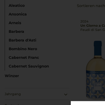
Aleatico
Sortieren nach
Ansonica
2024
Arneis
Un Giorno a C
Feudi di San 
Barbera
Barbera d'Asti
Bombino Nero
Cabernet Franc
Cabernet Sauvignon
Cannonau
Winzer
Carignano
Carricante
Jahrgang
Cataratto