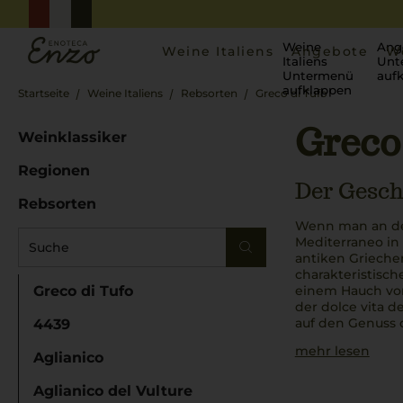
Weine
Ang
Weine Italiens
Angebote
W
Italiens
Unt
Untermenü
auf
aufklappen
Startseite
Weine Italiens
Rebsorten
Greco di Tufo
Greco
Weinklassiker
Regionen
Der Gesch
Rebsorten
Wenn man an de
Mediterraneo
in
antiken Griech
charakteristisch
Greco di Tufo
einem Hauch vo
der
dolce vita
de
auf den Genuss 
4439
mehr lesen
Aglianico
Aglianico del Vulture