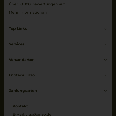
Über 10.000 Bewertungen auf
Mehr Informationen
Top Links
Rotwein
Weißwein
Services
Prosecco
Lieferkonditionen
Primitivo
Kontakt
Versandarten
Bestellung widerrufen
Enoteca Enzo
Über uns
Bewertungs-Richtlinien
Zahlungsarten
* Preisangaben inkl. gesetzl. MwSt. und zzgl. Service- & Versandkosten
Kontakt
E-Mail:
ciao@enzo.de