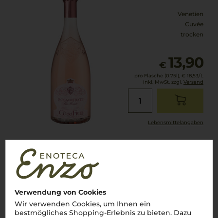
Venetien
Cuvée
trocken
13,90
€
pro Flasche (0.75l),
€ 18,53
/L
inkl. MwSt. zzgl.
Versand
Lebensmittel­angaben
2025
Bulgarini Rosa Blush Chiaretto
Azienda Agricola Bulgarini Fausto
Verwendung von Cookies
Wir verwenden Cookies, um Ihnen ein
Lombardei
bestmögliches Shopping-Erlebnis zu bieten. Dazu
Cuvée