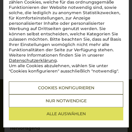
zählen Cookies, welche für das ordnungsgemäße
trocken
Funktionieren der Website notwendig sind, sowie
solche, die lediglich zu anonymen Statistikzwecken,
für Komforteinstellungen, zur Anzeige
11,90
€
personalisierter Inhalte oder personalisierter
Werbung auf Drittseiten genutzt werden. Sie
pro Flasche (0.75l),
€ 15,87
/L
inkl. MwSt. zzgl.
Versand
können selbst entscheiden, welche Kategorien Sie
zulassen möchten. Bitte beachten Sie, dass auf Basis
Ihrer Einstellungen womöglich nicht mehr alle
Funktionalitäten der Seite zur Verfügung stehen.
Weitere Informationen finden Sie in unserer
Lebensmittel­angaben
Datenschutzerklärung
.
Um alle Cookies abzulehnen, wählen Sie unter
"Cookies konfigurieren" ausschließlich "notwendig".
COOKIES KONFIGURIEREN
Sicherheit
NUR NOTWENDIGE
SSL-Daten­verschlüs­selung: Ihre Daten können
nicht von Unbe­fugten gelesen werden.
ALLE AUSWÄHLEN
Hervorragend