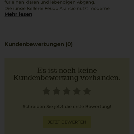
für einen klaren und lebendigen Abgang.
Die junge Kellerei Feudo Arancio nutzt moderne
Mehr lesen
Weinbereitungsmethoden in Verbindung mit der
günstigen Lage in den Terre Siciliane, um einen leichten,
gut zugänglichen Weißwein zu schaffen.
Er eignet sich besonders gut als Begleitung zu Gerichten
wie Pasta alle Vongole, da die Frische des Weins die
Kundenbewertungen (0)
zarten Muschelnoten unterstreicht.
Es ist noch keine
Kundenbewertung vorhanden.
Schreiben Sie jetzt die erste Bewertung!
JETZT BEWERTEN