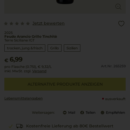
Jetzt bewerten
2025
Feudo Arancio Grillo Tinchitè
Terre Siciliane IGT
trocken, jung & frisch
Grillo
Sizilien
6,99
€
Art.Nr. 265259
pro Flasche (0.75l),
€ 9,32
/L
inkl. MwSt. zzgl.
Versand
ALTERNATIVE PRODUKTE ANZEIGEN
Lebensmittel­angaben
ausverkauft
Weitersagen:
Mail
Teilen
Empfehlen
Kostenfreie Lieferung ab 80€ Bestellwert