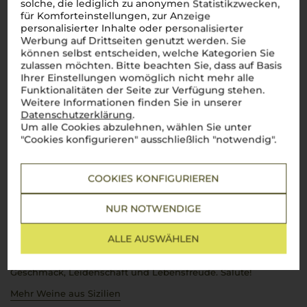
solche, die lediglich zu anonymen Statistikzwecken,
für Komforteinstellungen, zur Anzeige
personalisierter Inhalte oder personalisierter
Werbung auf Drittseiten genutzt werden. Sie
Über die Region
können selbst entscheiden, welche Kategorien Sie
zulassen möchten. Bitte beachten Sie, dass auf Basis
Ihrer Einstellungen womöglich nicht mehr alle
Sizilien
Funktionalitäten der Seite zur Verfügung stehen.
Weitere Informationen finden Sie in unserer
Die Weininsel voller Sonne und Leidenschaft
Datenschutzerklärung
.
Um alle Cookies abzulehnen, wählen Sie unter
Sizilien
, die sonnenverwöhnte Insel im Mittelmeer,
"Cookies konfigurieren" ausschließlich "notwendig".
beeindruckt mit einer Weintradition, die bis in die Antike
zurückreicht. Hier, auf vulkanischen Böden und unter einem
strahlenden Himmel, gedeihen Weine wie der kraftvolle
Nero
d'Avola
und der lebendige
Grillo
. Auf 165.000 Hektar
COOKIES KONFIGURIEREN
Rebfläche zeigt sich eine beeindruckende Vielfalt, die den
wahren Geist Italiens einfängt: authentisch, vielfältig und
voller Energie. Von den Hängen des Ätna bis zu den
NUR NOTWENDIGE
Küstenebenen entstehen Weine, die das Herz eines jeden
Weinliebhabers höher schlagen lassen. Große Namen wie
ALLE AUSWÄHLEN
Donnafugata
,
Planeta
und
Tasca d'Almerita
stehen für die
herausragende Qualität
sizilianischer Weine
. Ein Wein dieser
Insel ist wie ein kurzer Ausflug nach Italien – voller
Geschmack, Leidenschaft und Lebensfreude. Salute!
Mehr Weine aus Sizilien