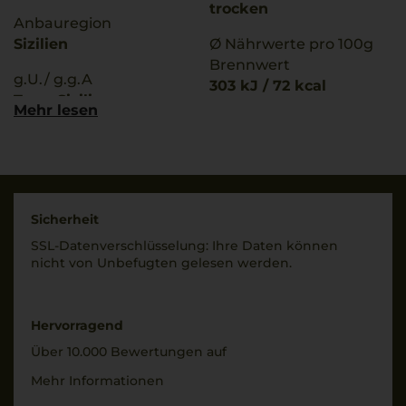
trocken
Anbauregion
Sizilien
Ø Nährwerte pro 100g
Brennwert
g.U./ g.g.A
303 kJ / 72 kcal
Terre Siciliane
Fett
Mehr lesen
0 g
Qualitätsstufe
davon gesättigte
Indicazione Geografica
Fettsäuren: 0 g
Tipica
Kohlenhydrate
1,6 g
Rebsorten
Sicherheit
davon Zucker: 1 g
100% Grillo
SSL-Daten­verschlüs­selung: Ihre Daten können
Eiweiß
nicht von Unbe­fugten gelesen werden.
Trinktemperatur
0 g
8 °C
Salz
0 g
Alkoholgehalt
Hervorragend
12 % Vol.
Zutaten
Über 10.000 Bewertungen auf
Trauben, Rektifiziertes
Restsüße
Mehr Informationen
Traubenmostkonzentra
8 g/L