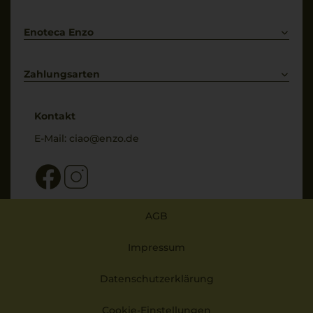
Bestellung widerrufen
Enoteca Enzo
Über uns
Bewertungs-Richtlinien
Zahlungsarten
* Preisangaben inkl. gesetzl. MwSt. und zzgl. Service- & Versandkosten
Kontakt
E-Mail:
ciao@enzo.de
AGB
Impressum
Datenschutzerklärung
Cookie-Einstellungen