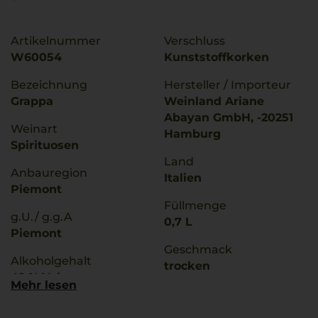
Artikelnummer
Verschluss
W60054
Kunststoffkorken
Bezeichnung
Hersteller / Importeur
Grappa
Weinland Ariane
Abayan GmbH, -20251
Weinart
Hamburg
Spirituosen
Land
Anbauregion
Italien
Piemont
Füllmenge
g.U./ g.g.A
0,7 L
Piemont
Geschmack
Alkoholgehalt
trocken
42 % Vol.
Mehr lesen
Lagerpotential