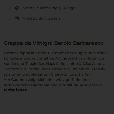
Schnelle Lieferung (3-4 Tage)
Viele
Zahlungsarten
Grappa da Vittigni Barolo Barbaresco
Dieser Grappa aus dem Piemont überzeugt durch seine
komplexe und reichhaltige Art, geprägt von Noten von
Vanille und Tabak. Das Haus C. Bocchino & C.S.p.A. nutzt
Trestern aus Barolo und Barbaresco, um einen intensiv-
samtigen und eleganten Charakter zu schaffen.
Am Gaumen zeigt sich eine würzige Tiefe und
ausgewogene Harmonie. Die sorgfältige Auswahl der
Mehr lesen
Rebsorten und die Destillation spiegeln die
Besonderheiten der Region wider.
Als Begleitung bietet sich nach dem Essen ein Stück
Torta di Nocciola an, dessen nussiges Aroma die Wirkung
des Grappas unterstützt.