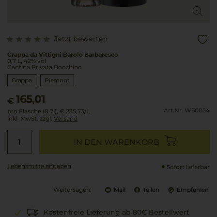
Jetzt bewerten
Grappa da Vittigni Barolo Barbaresco
0,7 L, 42% vol
Cantina Privata Bocchino
Grappa
Piemont
165,01
€
Art.Nr. W60054
pro Flasche (0.7l),
€ 235,73
/L
inkl. MwSt. zzgl.
Versand
IN DEN WARENKORB
Lebensmittel­angaben
Sofort lieferbar
Weitersagen:
Mail
Teilen
Empfehlen
Kostenfreie Lieferung ab 80€ Bestellwert