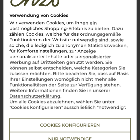
Die Wiege der Weinkönige Italiens
Eingebettet im Nordwesten Italiens, umrahmt von den
Verwendung von Cookies
majestätischen
Alpi
, verkörpert
Piemont
die Essenz
italienischer Weinkultur. Hier, wo die sanften
colline
im
Wir verwenden Cookies, um Ihnen ein
Herbstnebel verschwinden, vereinen sich jahrhundertealte
bestmögliches Shopping-Erlebnis zu bieten. Dazu
Handwerkskunst und tiefes Verständnis für das
terroir
. Die
zählen Cookies, welche für das ordnungsgemäße
Region ist berühmt für ihre „Könige und Königinnen“ des
Funktionieren der Website notwendig sind, sowie
Weins:
Barolo
und Barbaresco, Weine, die das Herz eines
solche, die lediglich zu anonymen Statistikzwecken,
jeden Weinliebhabers höher schlagen lassen. Doch auch ein
für Komforteinstellungen, zur Anzeige
feiner
Nebbiolo
, ein geschmeidiger
Dolcetto
oder der
spritzige Moscato d'Asti erzählen die Geschichten der steilen
personalisierter Inhalte oder personalisierter
Weinberge und malerischen
paesini
, die das Bild dieser
Werbung auf Drittseiten genutzt werden. Sie
Region prägen.
Piemonte
ist mehr als eine Weinregion – es
können selbst entscheiden, welche Kategorien Sie
ist ein Gefühl, ein Stück
Italia
, das man am besten mit einem
zulassen möchten. Bitte beachten Sie, dass auf Basis
Glas
vino piemontese
in der Hand erlebt.
Cin cin
– auf das
Ihrer Einstellungen womöglich nicht mehr alle
pure Lebensgefühl des
Piemont
!
Funktionalitäten der Seite zur Verfügung stehen.
Weitere Informationen finden Sie in unserer
Mehr aus Piemont
Datenschutzerklärung
.
Um alle Cookies abzulehnen, wählen Sie unter
"Cookies konfigurieren" ausschließlich "notwendig".
COOKIES KONFIGURIEREN
NUR NOTWENDIGE