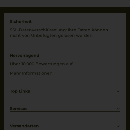
2027
Sicherheit
SSL-Daten­verschlüs­selung: Ihre Daten können
nicht von Unbe­fugten gelesen werden.
Hervorragend
Über 10.000 Bewertungen auf
Mehr Informationen
Top Links
Rotwein
Weißwein
Services
Prosecco
Lieferkonditionen
Primitivo
Kontakt
Versandarten